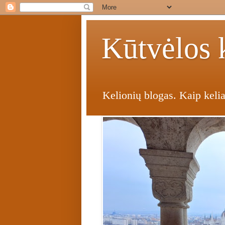
Kūtvėlos k
Kelionių blogas. Kaip kelia