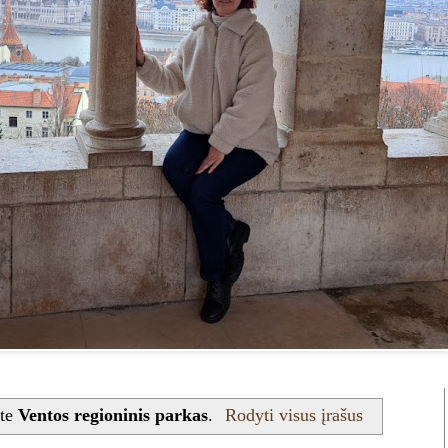
ete
Ventos regioninis parkas
.
Rodyti visus įrašus