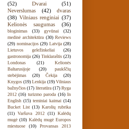
(52)
Dvarai
(51)
Neverslumas
(42)
dvaras
(38)
Vilniaus renginiai
(37)
Kelionės saugumas
(36)
bloginimas
(33)
gyvūnai
(32)
medinė architektūra
(30)
Reviews
(29)
nominacijos
(29)
Latvija
(28)
Lietuvos geležinkeliai
(26)
gastronomija
(26)
Tinklaraštis
(23)
Londonas
(21)
Kelionės
Baltarusijoje
(20)
paukščių
stebėjimas
(20)
Čekija
(20)
Knygos
(19)
Lenkija
(19)
Vilniaus
bažnyčios
(17)
literatūra
(17)
Ryga
2012
(16)
turizmo paroda
(16)
In
English
(15)
teminiai kaimai
(14)
Bucket List
(13)
Karolių rubrika
(11)
Varšuva 2012
(11)
Kalėdų
mugė
(10)
Kalėdų mugė Europos
miestuose
(10)
Provansas 2013