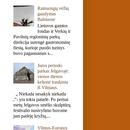
Rainuotųjų vėžių
gaudymas
Balsiuose
Lietuvos gamtos
fondas ir Verkių ir
Pavilnių regioninių parkų
direkcija surengė gastronominę
fiestą, kurioje puodo turinys
buvo pagaunamas s...
Juros periodo
parkas Jelgavoje:
vienos dienos
kelionė traukiniu
iš Vilniaus.
„ Niekada nesakyk niekada
,”- yra tokia patarlė. Po pernai
metų Jelgavos smėlio skulptūrų
festivalio nusivylimo buvome
jam padėję kryžių,...
Vilnius-Europos