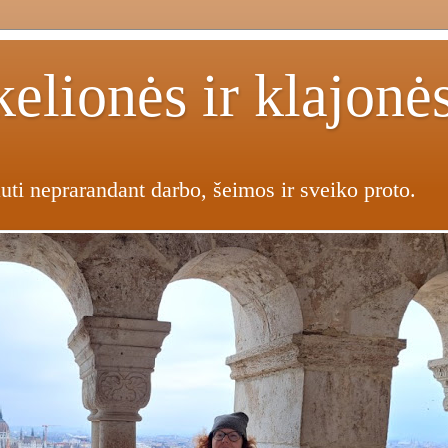
elionės ir klajonė
uti neprarandant darbo, šeimos ir sveiko proto.