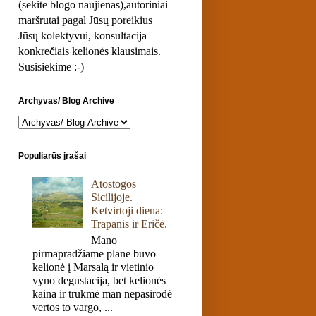
(sekite blogo naujienas),autoriniai
maršrutai pagal Jūsų poreikius
Jūsų kolektyvui, konsultacija
konkrečiais kelionės klausimais.
Susisiekime :-)
Archyvas/ Blog Archive
Populiarūs įrašai
Atostogos
Sicilijoje.
Ketvirtoji diena:
Trapanis ir Eričė.
Mano
pirmapradžiame plane buvo
kelionė į Marsalą ir vietinio
vyno degustacija, bet kelionės
kaina ir trukmė man nepasirodė
vertos to vargo, ...