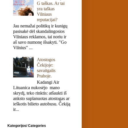
G taškas. Ar tai
yra taškas
Vilniaus
reputacijai?
Jau nemažai politikų ir kunigų
pasisakė dėl skandalingosios
Vilniaus reklamos, tai noriu ir
aš savo numonę išsakyti. "Go
Vilnius" ...
Atostogos
Čekijoje:
savaitgalis
Prahoje.
Kadangi Air
Lituanica nukosėjo mano
skrydį, teko rinktis: atšaukti iš
anksto suplanuotas atostogas ar
ieškotis bilieto autobusu. Čekiją
ir...
Kategorijos/ Categories