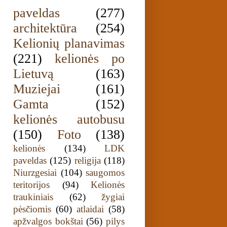
paveldas
(277)
architektūra
(254)
Kelionių planavimas
(221)
kelionės po
Lietuvą
(163)
Muziejai
(161)
Gamta
(152)
kelionės autobusu
(150)
Foto
(138)
kelionės
(134)
LDK
paveldas
(125)
religija
(118)
Niurzgesiai
(104)
saugomos
teritorijos
(94)
Kelionės
traukiniais
(62)
žygiai
pėsčiomis
(60)
atlaidai
(58)
apžvalgos bokštai
(56)
pilys