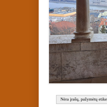
Nėra įrašų, pažymėtų etik