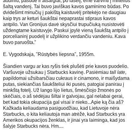
audiniu, pasūdė ir atsargiai, po lašelį, ėmė varvinti į miltelius
šaltą vandenį. Tai buvo javiškas kavos gaminimo būdas. Po
dvidešimt minučių į pakištą kaistuvėlį pritekėjo ne daugiau
kaip trys ar keturi šaukštai nepaprastai stipraus kavos
antpilo. Van Gronijus davė skysčiui trupučiuką nusistovėti
uždengtame kaistuvyje. Paskui įpylė vieną šaukštą antpilo į
porcelianinį puodelį ir užplikino verdančiu vandeniu. Kava
buvo paruošta."
E. Vygodskaja, "Rūstybės liepsna", 1955m.
Šiandien vargu ar kas ryšis tiek plušėti prie kavos puodelio.
Varšuvoje užsukau į Starbucks kavinę. Pasiėmiau
tall late
,
papildomai užsibarsčiau cukraus ir cinamono, ir maišydama
putas, siekiančias šaukšteliui iki pusės, patogiai panirau į
minkštą fotelį. Už lango lijo lietus, šmėsčiojo žmonės po
skėčiais, o aš sėdėjau šiltai ir galvojau, gal nelabai gerai,
bet kad tokia okupacija gal visai ir nieko...Apie ką čia aš?
Kažkada keliaudama pasiguodžiau, kad Lietuvoje nėra
Starbucks, o kita keliautoja man atrėžė, kad Starbucks yra
Amerikos okupacijos ženklas, ir jinai yra laiminga, kad jos
šalyje Starbucks nėra. Hm....