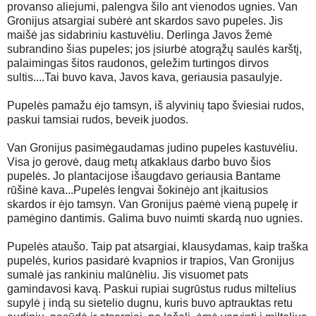
provanso aliejumi, palengva šilo ant vienodos ugnies. Van
Gronijus atsargiai subėrė ant skardos savo pupeles. Jis
maišė jas sidabriniu kastuvėliu. Derlinga Javos žemė
subrandino šias pupeles; jos įsiurbė atogrąžų saulės karštį,
palaimingas šitos raudonos, geležim turtingos dirvos
sultis....Tai buvo kava, Javos kava, geriausia pasaulyje.
Pupelės pamažu ėjo tamsyn, iš alyvinių tapo šviesiai rudos,
paskui tamsiai rudos, beveik juodos.
Van Gronijus pasimėgaudamas judino pupeles kastuvėliu.
Visa jo gerovė, daug metų atkaklaus darbo buvo šios
pupelės. Jo plantacijose išaugdavo geriausia Bantame
rūšinė kava...Pupelės lengvai šokinėjo ant įkaitusios
skardos ir ėjo tamsyn. Van Gronijus paėmė vieną pupelę ir
pamėgino dantimis. Galima buvo nuimti skardą nuo ugnies.
Pupelės ataušo. Taip pat atsargiai, klausydamas, kaip traška
pupelės, kurios pasidarė kvapnios ir trapios, Van Gronijus
sumalė jas rankiniu malūnėliu. Jis visuomet pats
gamindavosi kavą. Paskui rupiai sugrūstus rudus miltelius
supylė į indą su sietelio dugnu, kuris buvo aptrauktas retu