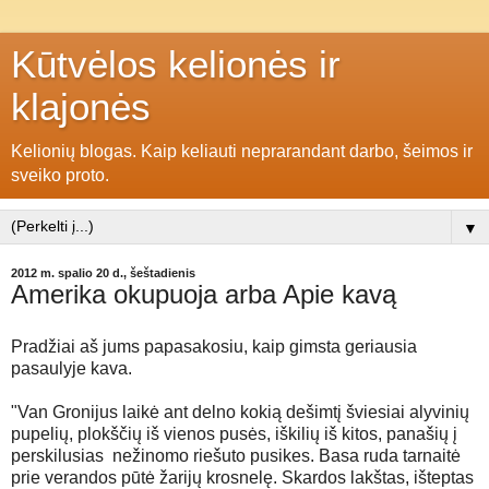
Kūtvėlos kelionės ir
klajonės
Kelionių blogas. Kaip keliauti neprarandant darbo, šeimos ir
sveiko proto.
▼
2012 m. spalio 20 d., šeštadienis
Amerika okupuoja arba Apie kavą
Pradžiai aš jums papasakosiu, kaip gimsta geriausia
pasaulyje kava.
"Van Gronijus laikė ant delno kokią dešimtį šviesiai alyvinių
pupelių, plokščių iš vienos pusės, iškilių iš kitos, panašių į
perskilusias nežinomo riešuto pusikes. Basa ruda tarnaitė
prie verandos pūtė žarijų krosnelę. Skardos lakštas, išteptas