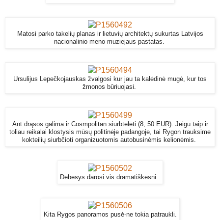
Matosi parko takelių planas ir lietuvių architektų sukurtas Latvijos
nacionalinio meno muziejaus pastatas.
Ursulijus Lepečkojauskas žvalgosi kur jau ta kalėdinė mugė, kur tos
žmonos būriuojasi.
Ant drąsos galima ir Cosmpolitan siurbtelėti (8, 50 EUR). Jeigu taip ir
toliau reikalai klostysis mūsų politinėje padangoje, tai Rygon trauksime
kokteilių siurbčioti organizuotomis autobusinėmis kelionėmis.
Debesys darosi vis dramatiškesni.
Kita Rygos panoramos pusė-ne tokia patraukli.