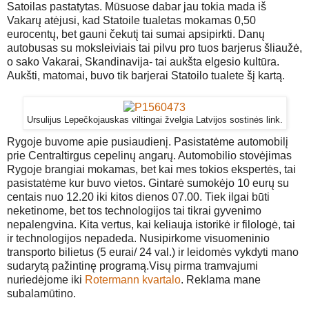
Satoilas pastatytas. Mūsuose dabar jau tokia mada iš
Vakarų atėjusi, kad Statoile tualetas mokamas 0,50
eurocentų, bet gauni čekutį tai sumai apsipirkti. Danų
autobusas su moksleiviais tai pilvu pro tuos barjerus šliaužė,
o sako Vakarai, Skandinavija- tai aukšta elgesio kultūra.
Aukšti, matomai, buvo tik barjerai Statoilo tualete šį kartą.
Ursulijus Lepečkojauskas viltingai žvelgia Latvijos sostinės link.
Rygoje buvome apie pusiaudienį. Pasistatėme automobilį
prie Centraltirgus cepelinų angarų. Automobilio stovėjimas
Rygoje brangiai mokamas, bet kai mes tokios ekspertės, tai
pasistatėme kur buvo vietos. Gintarė sumokėjo 10 eurų su
centais nuo 12.20 iki kitos dienos 07.00. Tiek ilgai būti
neketinome, bet tos technologijos tai tikrai gyvenimo
nepalengvina. Kita vertus, kai keliauja istorikė ir filologė, tai
ir technologijos nepadeda. Nusipirkome visuomeninio
transporto bilietus (5 eurai/ 24 val.) ir leidomės vykdyti mano
sudarytą pažintinę programą.Visų pirma tramvajumi
nuriedėjome iki
Rotermann kvartalo
. Reklama mane
subalamūtino.