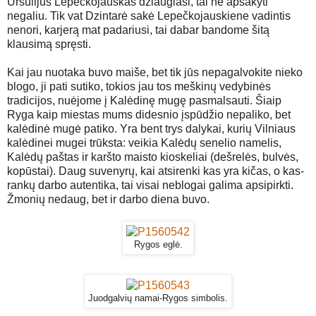
Ursulijus Lepečkojauskas džiaugiasi, tai nė apsakyti
negaliu. Tik vat Dzintarė sakė Lepečkojauskiene vadintis
nenori, karjerą mat padariusi, tai dabar bandome šitą
klausimą spręsti.
Kai jau nuotaka buvo maiše, bet tik jūs nepagalvokite nieko
blogo, ji pati sutiko, tokios jau tos meškinų vedybinės
tradicijos, nuėjome į Kalėdinę mugę pasmalsauti. Šiaip
Ryga kaip miestas mums didesnio įspūdžio nepaliko, bet
kalėdinė mugė patiko. Yra bent trys dalykai, kurių Vilniaus
kalėdinei mugei trūksta: veikia Kalėdų senelio namelis,
Kalėdų paštas ir karšto maisto kioskeliai (dešrelės, bulvės,
kopūstai). Daug suvenyrų, kai atsirenki kas yra kičas, o kas-
rankų darbo autentika, tai visai neblogai galima apsipirkti.
Žmonių nedaug, bet ir darbo diena buvo.
Rygos eglė.
Juodgalvių namai-Rygos simbolis.