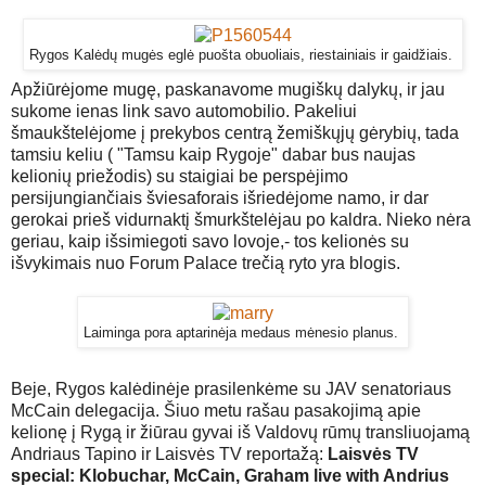
Rygos Kalėdų mugės eglė puošta obuoliais, riestainiais ir gaidžiais.
Apžiūrėjome mugę, paskanavome mugiškų dalykų, ir jau
sukome ienas link savo automobilio. Pakeliui
šmaukštelėjome į prekybos centrą žemiškųjų gėrybių, tada
tamsiu keliu ( "Tamsu kaip Rygoje" dabar bus naujas
kelionių priežodis) su staigiai be perspėjimo
persijungiančiais šviesaforais išriedėjome namo, ir dar
gerokai prieš vidurnaktį šmurkštelėjau po kaldra. Nieko nėra
geriau, kaip išsimiegoti savo lovoje,- tos kelionės su
išvykimais nuo Forum Palace trečią ryto yra blogis.
Laiminga pora aptarinėja medaus mėnesio planus.
Beje, Rygos kalėdinėje prasilenkėme su JAV senatoriaus
McCain delegacija. Šiuo metu rašau pasakojimą apie
kelionę į Rygą ir žiūrau gyvai iš Valdovų rūmų transliuojamą
Andriaus Tapino ir Laisvės TV reportažą:
Laisvės TV
special: Klobuchar, McCain, Graham live with Andrius