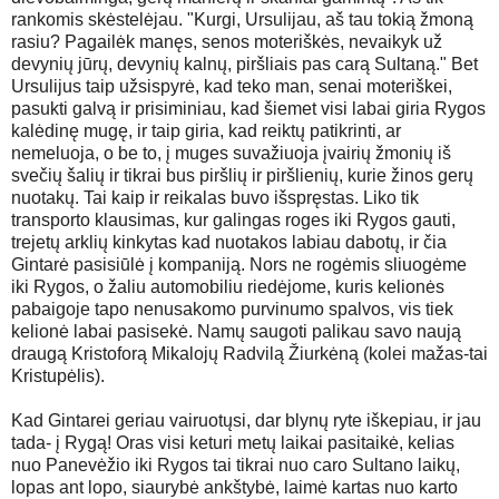
rankomis skėstelėjau. "Kurgi, Ursulijau, aš tau tokią žmoną
rasiu? Pagailėk manęs, senos moteriškės, nevaikyk už
devynių jūrų, devynių kalnų, piršliais pas carą Sultaną." Bet
Ursulijus taip užsispyrė, kad teko man, senai moteriškei,
pasukti galvą ir prisiminiau, kad šiemet visi labai giria Rygos
kalėdinę mugę, ir taip giria, kad reiktų patikrinti, ar
nemeluoja, o be to, į muges suvažiuoja įvairių žmonių iš
svečių šalių ir tikrai bus piršlių ir piršlienių, kurie žinos gerų
nuotakų. Tai kaip ir reikalas buvo išspręstas. Liko tik
transporto klausimas, kur galingas roges iki Rygos gauti,
trejetų arklių kinkytas kad nuotakos labiau dabotų, ir čia
Gintarė pasisiūlė į kompaniją. Nors ne rogėmis sliuogėme
iki Rygos, o žaliu automobiliu riedėjome, kuris kelionės
pabaigoje tapo nenusakomo purvinumo spalvos, vis tiek
kelionė labai pasisekė. Namų saugoti palikau savo naują
draugą Kristoforą Mikalojų Radvilą Žiurkėną (kolei mažas-tai
Kristupėlis).
Kad Gintarei geriau vairuotųsi, dar blynų ryte iškepiau, ir jau
tada- į Rygą! Oras visi keturi metų laikai pasitaikė, kelias
nuo Panevėžio iki Rygos tai tikrai nuo caro Sultano laikų,
lopas ant lopo, siaurybė ankštybė, laimė kartas nuo karto