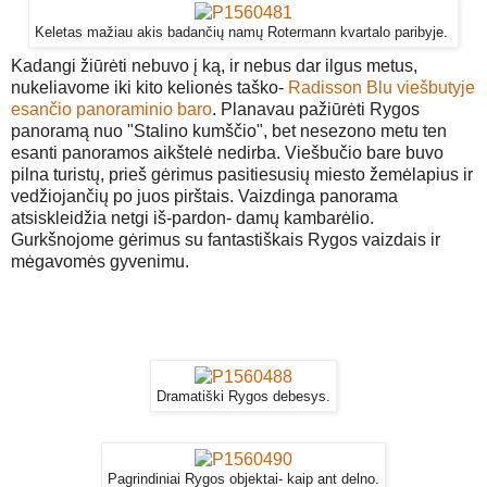
Keletas mažiau akis badančių namų Rotermann kvartalo paribyje.
Kadangi žiūrėti nebuvo į ką, ir nebus dar ilgus metus,
nukeliavome iki kito kelionės taško-
Radisson Blu viešbutyje
esančio panoraminio baro
. Planavau pažiūrėti Rygos
panoramą nuo "Stalino kumščio", bet nesezono metu ten
esanti panoramos aikštelė nedirba. Viešbučio bare buvo
pilna turistų, prieš gėrimus pasitiesusių miesto žemėlapius ir
vedžiojančių po juos pirštais. Vaizdinga panorama
atsiskleidžia netgi iš-pardon- damų kambarėlio.
Gurkšnojome gėrimus su fantastiškais Rygos vaizdais ir
mėgavomės gyvenimu.
Dramatiški Rygos debesys.
Pagrindiniai Rygos objektai- kaip ant delno.