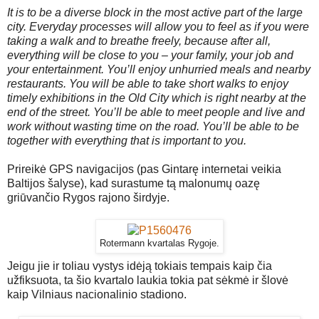
It is to be a diverse block in the most active part of the large
city. Everyday processes will allow you to feel as if you were
taking a walk and to breathe freely, because after all,
everything will be close to you – your family, your job and
your entertainment. You’ll enjoy unhurried meals and nearby
restaurants. You will be able to take short walks to enjoy
timely exhibitions in the Old City which is right nearby at the
end of the street. You’ll be able to meet people and live and
work without wasting time on the road. You’ll be able to be
together with everything that is important to you.
Prireikė GPS navigacijos (pas Gintarę internetai veikia
Baltijos šalyse), kad surastume tą malonumų oazę
griūvančio Rygos rajono širdyje.
Rotermann kvartalas Rygoje.
Jeigu jie ir toliau vystys idėją tokiais tempais kaip čia
užfiksuota, ta šio kvartalo laukia tokia pat sėkmė ir šlovė
kaip Vilniaus nacionalinio stadiono.