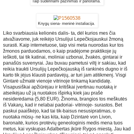
Taip suderinami pažinimas ir panorama.
Knygų siena- meninė instaliacija.
Liko svarbiausia kelionės dalis- ta, dėl kurios mes čia
atvažiavome, juk reikėjo Ursulijui Lepečkojauskui žmoną
surasti. Kaip internetuose, taip visi meta nuorodas kur tos
žmonos parduodamos, o kaip pradėjome praktikoje jų
ieškoti, tai tik katinai, moliniai uzbonai, žvakės, gintarai ir
panašūs suvenyrai. Jau buvau pametusi viltį ir sakiau, kad
reikia traukti Ursulijų Lepečkojauską iš rankinės dugno ir iš
karto tik įėjus klausti pardavėjų, ar turi jam atitikmenį. Visgi
Gintarė užmatė vienoje vitrinoje tinkamą kandidatę.
Visapusiškai apžiūrėjau ir kritiškai įvertinau nuotaką ir
atseikėjau už ją nuotakos išpirką kiek jau prašė
nesiderėdama (5,80 EUR). Žinoma, brangios tos meškutės
iš Vakarų, kad ir nelabai padoriai- vitrinoje- surastos. Bet
paskui paaiškėjo, kad tai tik-baisus nesusipratimas, o
nuotaka mūsų- ne kas kita, kaip Dzintarė von Livon,
baronaitė, kurios protėvių geneologinis medis mena tuos
metus, kai vyskupas Adalbertas įkūrė Rygos miestą. Jau kad