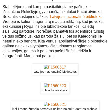
Stabtelėjome ant kampo pasitaikiusiame pašte, kur
išsiunčiau Rokiškyje gyvenančiam katukui Fricui atviruką.
Sekantis sustojimo taškas-
Latvijos nacionalinė biblioteka
.
Vienoje iš kelionių agentūrų mačiau reklamą, kad jie veža
ekskursijai į Rygą ir šioje bibliotekoje lankosi Kalėdų
žaisliukų parodoje. Norėčiau pamatyti tos agentūros turistų
veidus sužinojus, kad paroda žaislų, bet su Kalėdomis jie
neturi nieko bendro. Kita vertus, apsilankyti šioje bibliotekoje
galima ne tik skaitytojams,- čia turistams rengiamos
ekskursijos, galima ir patiems pašmižinėti, leidžia ir
fotografuoti. Man labai patiko.
Latvijos nacionalinė biblioteka.
Lubos bibliotekoje.
Kol žmona žurnalą pavartys galima palaukti gamtos globoje.