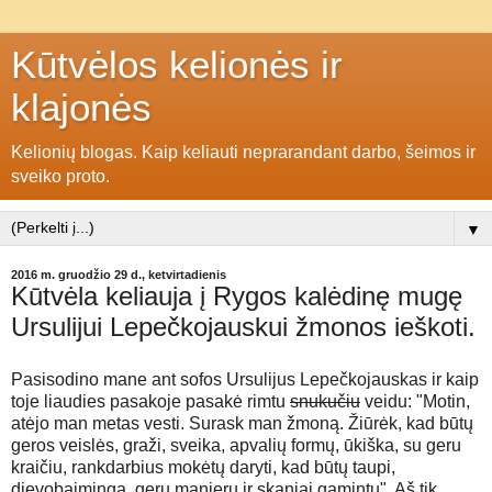
Kūtvėlos kelionės ir
klajonės
Kelionių blogas. Kaip keliauti neprarandant darbo, šeimos ir
sveiko proto.
▼
2016 m. gruodžio 29 d., ketvirtadienis
Kūtvėla keliauja į Rygos kalėdinę mugę
Ursulijui Lepečkojauskui žmonos ieškoti.
Pasisodino mane ant sofos Ursulijus Lepečkojauskas ir kaip
toje liaudies pasakoje pasakė rimtu
snukučiu
veidu: "Motin,
atėjo man metas vesti. Surask man žmoną. Žiūrėk, kad būtų
geros veislės, graži, sveika, apvalių formų, ūkiška, su geru
kraičiu, rankdarbius mokėtų daryti, kad būtų taupi,
dievobaiminga, gerų manierų ir skaniai gamintų". Aš tik