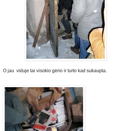
O jau viduje tai visokio gėrio ir turto kad sukaupta.