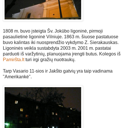
1808 m. buvo įsteigta Šv. Jokūbo ligoninė, pirmoji
pasaulietinė ligoninė Vilniuje. 1863 m. šiuose pastatuose
buvo kalintas iki nuosprendžio vykdymo Z. Sierakauskas.
Ligoninės veikla sustabdyta 2003 m. 2001 m. pastatai
parduoti iš varžytinių, planuojama įrengti butus. Kolegos iš
Pamiršta.lt
turi irgi gražių nuotraukų.
Tarp Vasario 11-sios ir Jakšto gatvių yra taip vadinama
"Amerikankė".