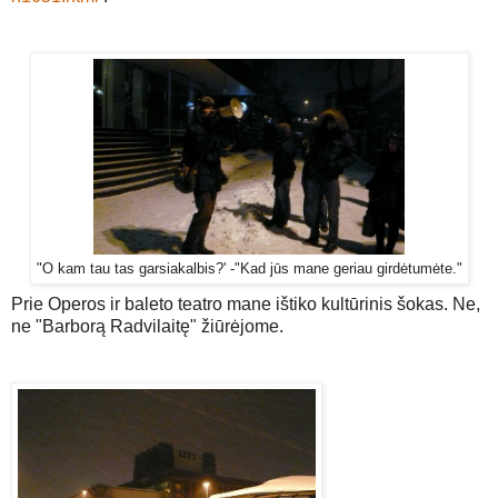
"O kam tau tas garsiakalbis?' -"Kad jūs mane geriau girdėtumėte."
Prie Operos ir baleto teatro mane ištiko kultūrinis šokas. Ne,
ne "Barborą Radvilaitę" žiūrėjome.