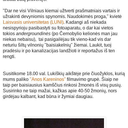
"Dar ne visi Vilniaus kiemai užtverti prašmatniais vartais ir
užrakinti devyniomis spynomis. Naudokimės proga," kvietė
Laisvasis universitetas (LUNI)
.
Kadangi aš niekada
nesispyrioju pasibastyti su fotoaparatu, o dar kai vietos
tokios
andergroundinės
(po Černobylio kelionės man jau
niekas nebaisu), tai pasigailėjau tik vieno-kad vis dar
neturiu šiltų vilnonių "baisiakelnių" žiemai. Laukit, tuoj
pradėsiu ir po kanalizacijas landžioti ir reportažus iš ten
rengti.
Susitikome 18.00 val. Lukiškių aikštėje prie čiuožyklos, kurią
mums paliko
"Anos Kareninos"
filmavimo grupė. Šiaip ne
taip per baisiausius kamščius rinkosi žmonės iš visų pusių.
Susirinko ne taip mažai, kažkas apie 40-50 žmonių, nors
girdėjau kalbant, kad būna ir žymiai daugiau.