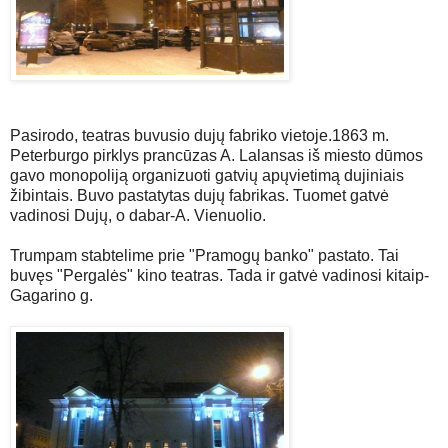
Pasirodo, teatras buvusio dujų fabriko vietoje.1863 m.
Peterburgo pirklys prancūzas A. Lalansas iš miesto dūmos
gavo monopoliją organizuoti gatvių apųvietimą dujiniais
žibintais. Buvo pastatytas dujų fabrikas. Tuomet gatvė
vadinosi Dujų, o dabar-A. Vienuolio.
Trumpam stabtelime prie "Pramogų banko" pastato. Tai
buvęs "Pergalės" kino teatras. Tada ir gatvė vadinosi kitaip-
Gagarino g.