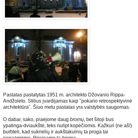
Pastatas pastatytas 1951 m. architekto Džovanio Rippa-
Andžoleto. Stilius įvardijamas kaip "pokario retrospektyvinė
architektūra". Šiuo metu pastatas yra valstybės saugomas.
O dabar, sako, praėjome daug
bromų
, bet šitoji bus
ypatinga-dviaukštė, teks nulipt kopėčiomis. Kažkuri (ne aš!)
burbteli, kad suknelių ir aukštakulnių ta proga tai
nepaėmėme. Prieiname tą
bromą
.