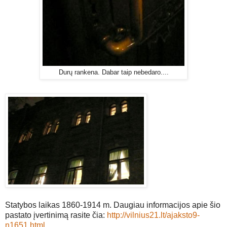
Durų rankena. Dabar taip nebedaro....
Statybos laikas 1860-1914 m. Daugiau informacijos apie šio
pastato įvertinimą rasite čia:
http://vilnius21.lt/ajaksto9-
n1651.html
.