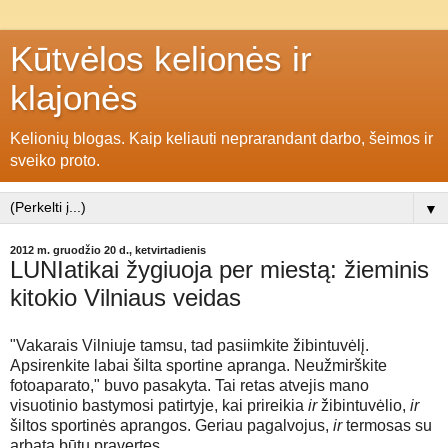
Kūtvėlos kelionės ir
klajonės
Kelionių blogas. Kaip keliauti neprarandant darbo, šeimos ir
sveiko proto.
▼
2012 m. gruodžio 20 d., ketvirtadienis
LUNIatikai žygiuoja per miestą: žieminis
kitokio Vilniaus veidas
"
Vakarais Vilniuje tamsu, tad pasiimkite žibintuvėlį.
Apsirenkite labai šilta sportine apranga. Neužmirškite
fotoaparato," buvo pasakyta. Tai retas atvejis mano
visuotinio bastymosi patirtyje, kai prireikia
ir
žibintuvėlio,
ir
šiltos sportinės aprangos. Geriau pagalvojus,
ir
termosas su
arbata būtų pravertęs.