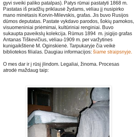
gyvi sveiki paliko patalpas). Patys rūmai pastatyti 1868 m.
Pastatas iš pradžių priklausė žydams, vėliau jį nusipirko
mano minėtasis Korvin-Milevskis, grafas. Jis buvo Rusijos
dūmos deputatas. Pastate vykdavo parodos, šokių pamokos,
visuomeniniai priėmimai, kultūriniai renginiai. Buvo
sukaupta paveikslų kolekcija. Rūmus 1894 m. įsigijo grafas
Antanas Tiškevičius, vėliau-1909 m. per varžytines
kunigaikštienė M. Oginskienė. Tarpukaryje čia veikė
bibliotekos filialas. Daugiau informacijos:
šiame straipsnyje.
O mes dar ir į rūsį įlindom. Legaliai, žinoma. Procesas
atrodė maždaug taip: