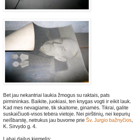
Bet jau nekantriai laukia žmogus su raktais, pats
pirmininkas. Baikite, juokiasi, ten knygas vogti ir eikit lauk.
Kad mes nevagiame, tik skaitome, ginamės. Tikrai, galite
suskaičiuoti-visos tebėra vietoje. Nei pirštinių, nei kepurių
neišbarstę, netrukus jau buvome prie
Šv. Jurgio bažnyčios
,
K. Sirvydo g. 4.
Labai dailus kiemelis: