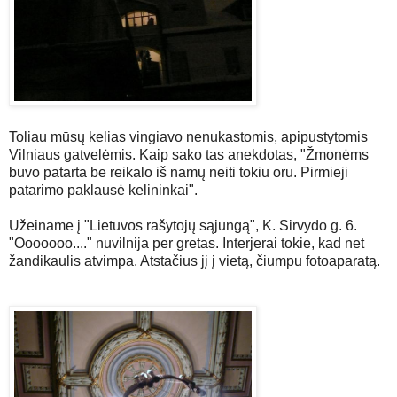
Toliau mūsų kelias vingiavo nenukastomis, apipustytomis
Vilniaus gatvelėmis. Kaip sako tas anekdotas, "Žmonėms
buvo patarta be reikalo iš namų neiti tokiu oru. Pirmieji
patarimo paklausė kelininkai".
Užeiname į "Lietuvos rašytojų sąjungą", K. Sirvydo g. 6.
"Ooooooo...." nuvilnija per gretas. Interjerai tokie, kad net
žandikaulis atvimpa. Atstačius jį į vietą, čiumpu fotoaparatą.