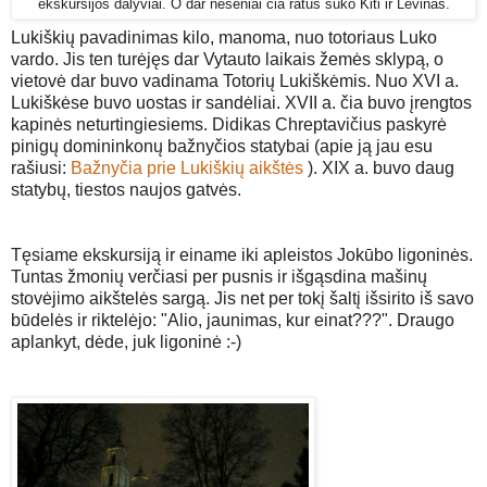
ekskursijos dalyviai. O dar neseniai čia ratus suko Kiti ir Levinas.
Lukiškių pavadinimas kilo, manoma, nuo totoriaus Luko
vardo. Jis ten turėjęs dar Vytauto laikais žemės sklypą, o
vietovė dar buvo vadinama Totorių Lukiškėmis. Nuo XVI a.
Lukiškėse buvo uostas ir sandėliai. XVII a. čia buvo įrengtos
kapinės neturtingiesiems. Didikas Chreptavičius paskyrė
pinigų domininkonų bažnyčios statybai (apie ją jau esu
rašiusi:
Bažnyčia prie Lukiškių aikštės
). XIX a. buvo daug
statybų, tiestos naujos gatvės.
Tęsiame ekskursiją ir einame iki apleistos Jokūbo ligoninės.
Tuntas žmonių verčiasi per pusnis ir išgąsdina mašinų
stovėjimo aikštelės sargą. Jis net per tokį šaltį išsirito iš savo
būdelės ir riktelėjo: "Alio, jaunimas, kur einat???". Draugo
aplankyt, dėde, juk ligoninė :-)