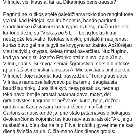
Vilniuje, visi klausia, tai ką, Dikaprijus periskraustė?
Pagrindinė kritikos strėlė paleidžiama tokio tipo renginiuose
yra tai, kad leidėjai, kad ir už centus, bando parduoti
sandėliuose užsilaikiusias knygas. Iš tiesų, mačiau keletą
kartono dėžių su "Viskas po 5 LT", bet jų kiekis tikrai
neužgožė festivalio. Keletas leidyklų pristatė ir naujienas,
kurias buvo galima įsigyti be knygyno antkainio. Apžiūrėjau
visų leidyklų knygas, keletą rimtai pavarčiau. Nudžiugino,
kad yra perleisti Jozefro Franko atsiminimai apie XIX a.
Vilnių, I dalis. Ši knyga seniai išgraibstyta, nors bibliotekos
ją turi (aš asmeniškai lankausi A. Mickevičiaus bibliotekoje
Vilniuje). Joje rašoma, kad, pavyzdžiui, "Turtingiausiuose
Vilniaus namuose laikydavo pulką tarnų, daugiausia
baudžiauninkų. Juos išlaikyti, tiesą pasakius, nedaug
tekainavo, bet jie prastai patarnaudavo, matyt, dėl
girtuoklystės. tingumo ar nešvaros, kuria, beje, dažnai
girdavosi. Kartą vasarą kunigaikštienė maršalienė
Čartoriska nusiskundė jai prie stalo patarnavusio liokajaus
dvokiančiomis kojomis; tas kuo naiviausiai atskė: "Ak, jeigu
nusiaučiau, būtų dar ne taip !" Na, ir didikų gyvenime ne kas
dieną šviečia saulė. O čia-mano šios dienos grobis: