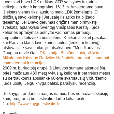
tuom, kad buvo LDK didikas, ATR valstybės ir karinis
veikėjas, o dar ir kartografas. 1613 m. Amsterdame buvo
išleistas vienas tiksliausių to meto LDK žemėlapis. O
didžiąją savo kelionę į Jeruzalę jis atliko kaip įžado
tęsėjimą: "Jei Dievo gerumas grąžins man pirmykštę
sveikatą, aplankysiu Šventąjį Viešpaties Karstą". Šios
kelionės aprašymas pelnytai vadinamas pirmuoju
tarptautiniu lietuvišku bestseleriu. Kritikams iškart pasakau-
kai Radvilų klausdavo, kurios tautos (lenkų ar lietuvių)
atstovais jie save laiko, jie atsakydavo: "Mes-Radvilos".
Daugiau rasite čia:
LDK istorija: Bastūno kunigaikščio
Mikalojaus Kristupo Radvilos Našlaitėlio radiniai – bananai,
chameleonai ir mumijos
.
2009 m. buriuotojų grupė iš Lietuvos sumanė atkartoti šią,
prieš maždaug 430 metų vykusią, kelionę ir per trejus metus
su pertraukomis apsilankė 60-tyje svarbiausių Viduržemio
jūros uostų. Jeigu knyga patiks, parašysiu recenziją.
Be knygų, randančių naujus namus, bus nemažai diskusijų,
kurių programą bei festivalio darbo laiką rasite
čia:
http://www.knygufestivalis.lt
Su meile,