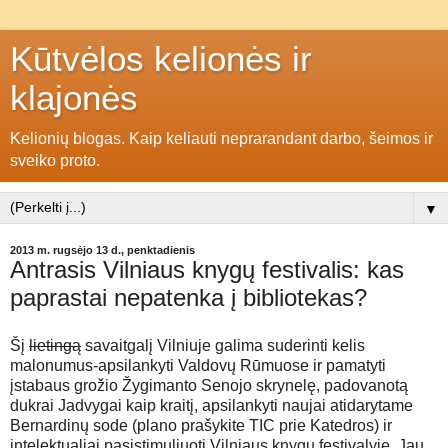
Kūtvėlos kelionės ir
klajonės
Kelionių blogas. Kaip keliauti neprarandant darbo, šeimos ir
sveiko proto.
▼
2013 m. rugsėjo 13 d., penktadienis
Antrasis Vilniaus knygų festivalis: kas
paprastai nepatenka į bibliotekas?
Šį
lietingą
savaitgalį Vilniuje galima suderinti kelis
malonumus-apsilankyti Valdovų Rūmuose ir pamatyti
įstabaus grožio Žygimanto Senojo skrynelę, padovanotą
dukrai Jadvygai kaip kraitį, apsilankyti naujai atidarytame
Bernardinų sode (plano prašykite TIC prie Katedros) ir
intelektualiai pasistimuliuoti Vilniaus knygų festivalyje. Jau