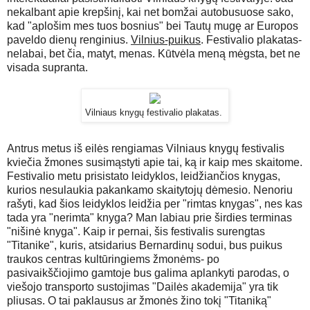
nekalbant apie krepšinį, kai net bomžai autobusuose sako,
kad "aplošim mes tuos bosnius" bei Tautų mugę ar Europos
paveldo dienų renginius.
Vilnius-puikus
. Festivalio plakatas-
nelabai, bet čia, matyt, menas. Kūtvėla meną mėgsta, bet ne
visada supranta.
Vilniaus knygų festivalio plakatas.
Antrus metus iš eilės rengiamas Vilniaus knygų festivalis
kviečia žmones susimąstyti apie tai, ką ir kaip mes skaitome.
Festivalio metu prisistato leidyklos, leidžiančios knygas,
kurios nesulaukia pakankamo skaitytojų dėmesio. Nenoriu
rašyti, kad šios leidyklos leidžia per "rimtas knygas", nes kas
tada yra "nerimta" knyga? Man labiau prie širdies terminas
"nišinė knyga". Kaip ir pernai, šis festivalis surengtas
"Titanike", kuris, atsidarius Bernardinų sodui, bus puikus
traukos centras kultūringiems žmonėms- po
pasivaikščiojimo gamtoje bus galima aplankyti parodas, o
viešojo transporto sustojimas "Dailės akademija" yra tik
pliusas. O tai paklausus ar žmonės žino tokį "Titaniką"