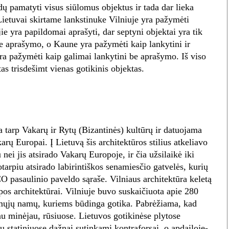
dų pamatyti visus siūlomus objektus ir tada dar lieka
 Lietuvai skirtame lankstinuke Vilniuje yra pažymėti
jie yra papildomai aprašyti, dar septyni objektai yra tik
e aprašymo, o Kaune yra pažymėti kaip lankytini ir
 yra pažymėti kaip galimai lankytini be aprašymo. Iš viso
s trisdešimt vienas gotikinis objektas.
a tarp Vakarų ir Rytų (Bizantinės) kultūrų ir datuojama
rų Europai. Į Lietuvą šis architektūros stilius atkeliavo
nei jis atsirado Vakarų Europoje, ir čia užsilaikė iki
tarpiu atsirado labirintiškos senamiesčio gatvelės, kurių
 pasaulinio paveldo sąraše. Vilniaus architektūra keletą
s architektūrai. Vilniuje buvo suskaičiuota apie 280
ųjų namų, kuriems būdinga gotika. Pabrėžiama, kad
 jau minėjau, rūsiuose. Lietuvos gotikinėse plytose
 statiniuose dažnai sutinkami kontraforsai, o apdailoje-