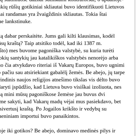
nkių rūšių gotikiniai skliautai buvo identifikuoti Lietuvos
ai randamas yra žvaigždinis skliautas. Tokia štai
me lankstinuke.
ą dabar perskaitėte. Jums gali kilti klausimas, kodėl
ūsų kraštą? Taip atsitiko todėl, kad iki 1387 m.
to) mes buvome pagoniška valstybė, su kuria turėti
tokių santykių jau katalikiškos valstybės nenorėjo arba
iuo čia atvykdavo riteriai iš Vakarų Europos, buvo ugnimi
o pačiu sau atsiriekiant gabalėlį žemės. Be abejo, jų tarpe
rindinis naujos religijos atnešimo tikslas vis dėlto buvo
aryti įspūdžio, kad Lietuva buvo visiškai izoliuota, nes
pą mini mūsų pagoniškose žemėse jau buvus dvi
lime sakyti, kad Vakarų madų vėjai mus pasiekdavo, bet
tsivertusį kraštą. Po Jogailos krikšto ir vedybų su
 meniniam importui buvo panaikintos.
je iki gotikos? Be abejo, dominavo medinės pilys ir