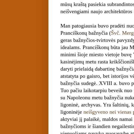
mūsų kraštą pasiekia subrandintos
neišvengiami naujo architektūros s
Man patogiausia buvo pradėti nuo 
Pranciškonų bažnyčia (
Švč. Merg
geras bažnyčios-tvirtovės pavyzd
idealams. Pranciškonų būta jau M
minimi šioje miesto vietoje buvę
kasinėjimų metu rasta krikščioniš
daryti prielaidą dabartinę bažnyč
atstatyta po gaisro, bet istorijos 
bažnyčia sudegė. XVIII a. buvo po
Tuo pačiu laikotarpiu beveik nuo
su Napoleonu metu bažnyčia nuke
ligoninė, archyvas. Yra šaltinių,
ligoninėje
neišgyveno nei vienas 
aktyviai jį palaikė, maldos namai b
bažnyčioms ir šiandien negailestin
vienuoliams pavyko nuosavybę atsi