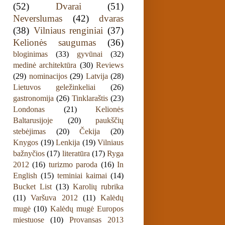
(52)
Dvarai
(51)
Neverslumas
(42)
dvaras
(38)
Vilniaus renginiai
(37)
Kelionės saugumas
(36)
bloginimas
(33)
gyvūnai
(32)
medinė architektūra
(30)
Reviews
(29)
nominacijos
(29)
Latvija
(28)
Lietuvos geležinkeliai
(26)
gastronomija
(26)
Tinklaraštis
(23)
Londonas
(21)
Kelionės
Baltarusijoje
(20)
paukščių
stebėjimas
(20)
Čekija
(20)
Knygos
(19)
Lenkija
(19)
Vilniaus
bažnyčios
(17)
literatūra
(17)
Ryga
2012
(16)
turizmo paroda
(16)
In
English
(15)
teminiai kaimai
(14)
Bucket List
(13)
Karolių rubrika
(11)
Varšuva 2012
(11)
Kalėdų
mugė
(10)
Kalėdų mugė Europos
miestuose
(10)
Provansas 2013