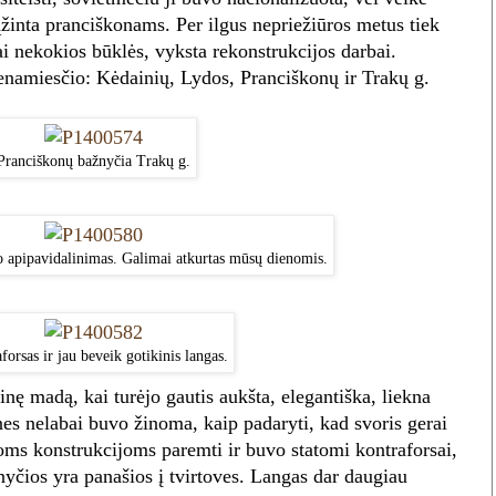
žinta pranciškonams. Per ilgus nepriežiūros metus tiek
bai nekokios būklės, vyksta rekonstrukcijos darbai.
namiesčio: Kėdainių, Lydos, Pranciškonų ir Trakų g.
Pranciškonų bažnyčia Trakų g.
o apipavidalinimas. Galimai atkurtas mūsų dienomis.
forsas ir jau beveik gotikinis langas.
kinę madą, kai turėjo gautis aukšta, elegantiška, liekna
nes nelabai buvo žinoma, kaip padaryti, kad svoris gerai
oms konstrukcijoms paremti ir buvo statomi kontraforsai,
nyčios yra panašios į tvirtoves. Langas dar daugiau