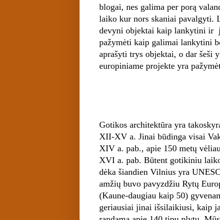
blogai, nes galima per porą valan
laiko kur nors skaniai pavalgyti.
devyni objektai kaip lankytini ir 
pažymėti kaip galimai lankytini b
aprašyti trys objektai, o dar šeši
europiniame projekte yra pažymėta
Gotikos architektūra yra takoskyr
XII-XV a. Jinai būdinga visai Vaka
XIV a. pab., apie 150 metų vėliau 
XVI a. pab. Būtent gotikiniu laiko
dėka šiandien Vilnius yra UNESCO
amžių buvo pavyzdžiu Rytų Europo
(Kaune-daugiau kaip 50) gyvenam
geriausiai jinai išsilaikiusi, kaip
randama apie 140 tipų plytų. Mūsų