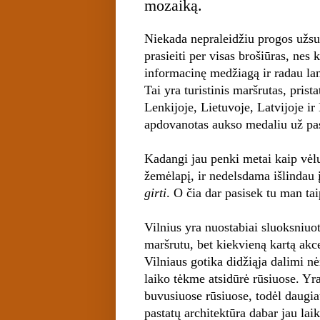
mozaiką.
Niekada nepraleidžiu progos užsukt
prasieiti per visas brošiūras, nes
informacinę medžiagą ir radau lan
Tai yra turistinis maršrutas, prist
Lenkijoje, Lietuvoje, Latvijoje ir
apdovanotas aukso medaliu už pas
Kadangi jau penki metai kaip vėluo
žemėlapį, ir nedelsdama išlindau 
girti
. O čia dar pasisek tu man ta
Vilnius yra nuostabiai sluoksniuot
maršrutu, bet kiekvieną kartą akce
Vilniaus gotika didžiąja dalimi nė
laiko tėkme atsidūrė rūsiuose. Yra
buvusiuose rūsiuose, todėl daugia
pastatų architektūra dabar jau la