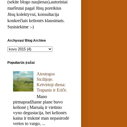
(sekite blogo naujienas),autoriniai
maršrutai pagal Jūsų poreikius
Jūsų kolektyvui, konsultacija
konkrečiais kelionės klausimais.
Susisiekime :-)
Archyvas/ Blog Archive
Populiarūs įrašai
Atostogos
Sicilijoje.
Ketvirtoji diena:
Trapanis ir Eričė.
Mano
pirmapradžiame plane buvo
kelionė į Marsalą ir vietinio
vyno degustacija, bet kelionės
kaina ir trukmė man nepasirodė
vertos to vargo, ...