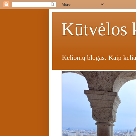
Kūtvėlos k
Kelionių blogas. Kaip kelia