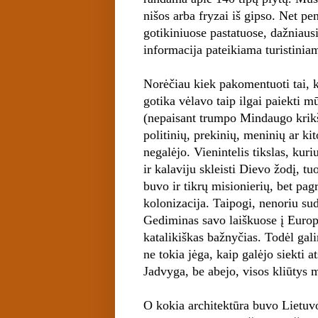
nišos arba fryzai iš gipso. Net pe
gotikiniuose pastatuose, dažniausi
informacija pateikiama turistinia
Norėčiau kiek pakomentuoti tai, k
gotika vėlavo taip ilgai paiekti m
(nepaisant trumpo Mindaugo krikš
politinių, prekinių, meninių ar ki
negalėjo. Vienintelis tikslas, kur
ir kalaviju skleisti Dievo žodį, tu
buvo ir tikrų misionierių, bet pag
kolonizacija. Taipogi, nenoriu sud
Gediminas savo laiškuose į Euro
katalikiškas bažnyčias. Todėl ga
ne tokia jėga, kaip galėjo siekti a
Jadvyga, be abejo, visos kliūtys
O kokia architektūra buvo Lietuvo