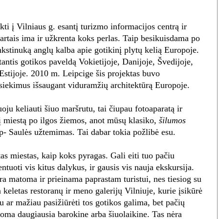
i į Vilniaus g. esantį turizmo informacijos centrą ir
 kartais ima ir užkrenta koks perlas. Taip besikuisdama po
kstinuką anglų kalba apie gotikinį plytų kelią Europoje.
atantis gotikos paveldą Vokietijoje, Danijoje, Švedijoje,
 Estijoje. 2010 m. Leipcige šis projektas buvo
iekimus išsaugant viduramžių architektūrą Europoje.
ju keliauti šiuo maršrutu, tai čiupau fotoaparatą ir
į miestą po ilgos žiemos, anot mūsų klasiko,
šilumos
ip- Saulės užtemimas. Tai dabar tokia požlibė esu.
as miestas, kaip koks pyragas. Gali eiti tuo pačiu
ntuoti vis kitus dalykus, ir gausis vis nauja ekskursija.
ra matoma ir prieinama paprastam turistui, nes tiesiog su
 keletas restoranų ir meno galerijų Vilniuje, kurie įsikūrė
u ar mažiau pasižiūrėti tos gotikos galima, bet pačių
ikoma daugiausia barokine arba šiuolaikine. Tas nėra