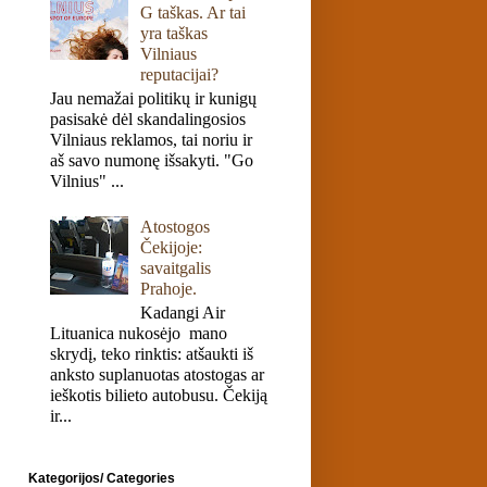
G taškas. Ar tai
yra taškas
Vilniaus
reputacijai?
Jau nemažai politikų ir kunigų
pasisakė dėl skandalingosios
Vilniaus reklamos, tai noriu ir
aš savo numonę išsakyti. "Go
Vilnius" ...
Atostogos
Čekijoje:
savaitgalis
Prahoje.
Kadangi Air
Lituanica nukosėjo mano
skrydį, teko rinktis: atšaukti iš
anksto suplanuotas atostogas ar
ieškotis bilieto autobusu. Čekiją
ir...
Kategorijos/ Categories