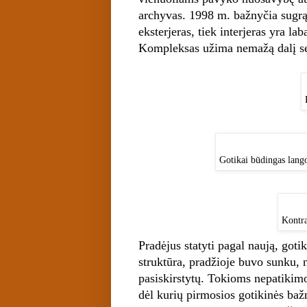
archyvas. 1998 m. bažnyčia sugrą
eksterjeras, tiek interjeras yra la
Kompleksas užima nemažą dalį se
Gotikai būdingas lang
Kontra
Pradėjus statyti pagal naują, goti
struktūra, pradžioje buvo sunku, 
pasiskirstytų. Tokioms nepatikim
dėl kurių pirmosios gotikinės baž