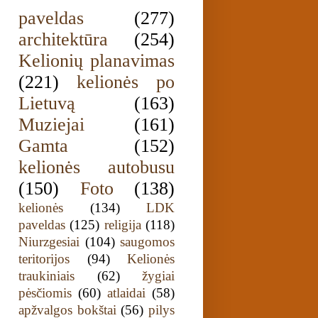
paveldas
(277)
architektūra
(254)
Kelionių planavimas
(221)
kelionės po
Lietuvą
(163)
Muziejai
(161)
Gamta
(152)
kelionės autobusu
(150)
Foto
(138)
kelionės
(134)
LDK
paveldas
(125)
religija
(118)
Niurzgesiai
(104)
saugomos
teritorijos
(94)
Kelionės
traukiniais
(62)
žygiai
pėsčiomis
(60)
atlaidai
(58)
apžvalgos bokštai
(56)
pilys