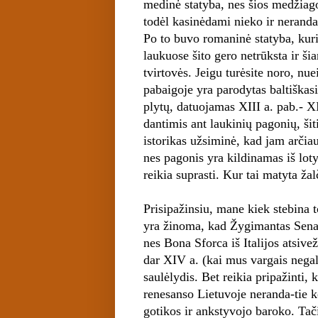
medinė statyba, nes šios medžiag
todėl kasinėdami nieko ir neranda
Po to buvo romaninė statyba, kur
laukuose šito gero netrūksta ir šia
tvirtovės. Jeigu turėsite noro, nu
pabaigoje yra parodytas baltiška
plytų, datuojamas XIII a. pab.- X
dantimis ant laukinių pagonių, ši
istorikas užsiminė, kad jam arčia
nes pagonis yra kildinamas iš loty
reikia suprasti. Kur tai matyta žal
Prisipažinsiu, mane kiek stebina t
yra žinoma, kad Žygimantas Senasis
nes Bona Sforca iš Italijos atsivež
dar XIV a. (kai mus vargais negal
saulėlydis. Bet reikia pripažinti,
renesanso Lietuvoje neranda-tie ke
gotikos ir ankstyvojo baroko. Tač