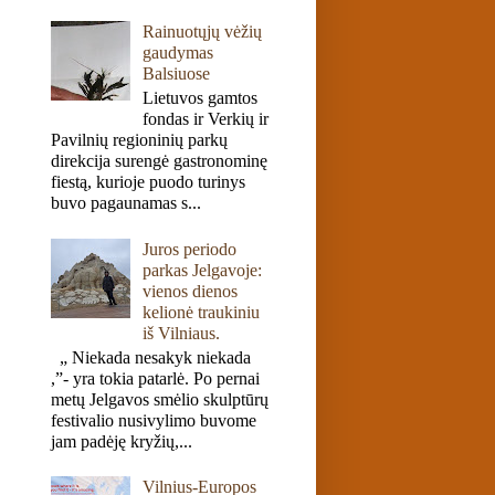
Rainuotųjų vėžių
gaudymas
Balsiuose
Lietuvos gamtos
fondas ir Verkių ir
Pavilnių regioninių parkų
direkcija surengė gastronominę
fiestą, kurioje puodo turinys
buvo pagaunamas s...
Juros periodo
parkas Jelgavoje:
vienos dienos
kelionė traukiniu
iš Vilniaus.
„ Niekada nesakyk niekada
,”- yra tokia patarlė. Po pernai
metų Jelgavos smėlio skulptūrų
festivalio nusivylimo buvome
jam padėję kryžių,...
Vilnius-Europos