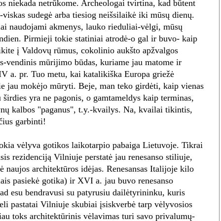
os niekada netrūkome. Archeologai tvirtina, kad būtent
-viskas sudegė arba tiesiog neišsilaikė iki mūsų dienų.
iai naudojami akmenys, lauko rieduliai-vėlgi, mūsų
ndien. Pirmieji tokie statiniai atrodė-o gal ir buvo- kaip
eikite į Valdovų rūmus, cokolinio aukšto apžvalgos
sis-vendinis mūrijimo būdas, kuriame jau matome ir
IV a. pr. Tuo metu, kai katalikiška Europa griežė
tie jau mokėjo mūryti. Beje, man teko girdėti, kaip vienas
u širdies yra ne pagonis, o gamtameldys kaip terminas,
nų kalbos "paganus", t.y.-kvailys. Na, kvailai tikintis,
čius garbinti!
okia vėlyva gotikos laikotarpio pabaiga Lietuvoje. Tikrai
 rezidenciją Vilniuje perstatė jau renesanso stiliuje,
ė naujos architektūros idėjas. Renesansas Italijoje kilo
ais pasiekė gotika) ir XVI a. jau buvo renesanso
 kad esu bendravusi su patyrusiu dailėtyrininku, kuris
li pastatai Vilniuje skubiai įsiskverbė tarp vėlyvosios
iau toks architektūrinis vėlavimas turi savo privalumų-