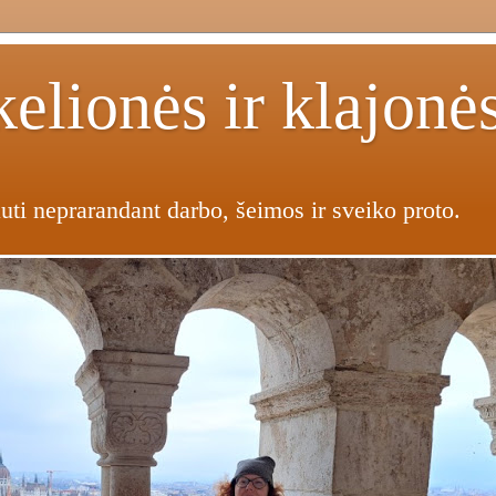
elionės ir klajonė
uti neprarandant darbo, šeimos ir sveiko proto.