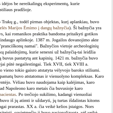
 idėjos be nereikalingų eksperimentų, kurie
tiliaus pradžioje.
Trakų g., todėl pirmas objektas, kurį aplankiau, buvo
elės Marijos Ėmimo į dangų bažnyčia
). Ši bažnyčia yra
ys, kai romanikos praktika bandoma pritaikyti gotikos
indaugo aplinkoje. 1387 m. Jogailos dovanojimo akte
 "pranciškonų namai". Bažnyčios vietoje archeologinių
kų palaidojimų, kurie senesni už bažnyčią-tai leidžia
ią buvus pastatytą ant kapinių. 1421 m. bažnyčia buvo
vėjai pūtė negailestingai. Tiek XVII, tiek XVIII a.
 vieno tokio gaisro atstatyta vėlyvojo baroko stiliumi.
 pamatų buvo atstatomas ir vienuolyno kompleksas. Karo
ntėjo. Vėliau buvo naudojama kaip kalėjimas, karo
 kad Napoleono karo metais čia buvusioje karo
pacientas
. Po trečiojo sukilimo, kadangi vienuoliai
uvo iš jų atimti ir uždaryti, jų turtas išdalintas kitoms
gai prarastas. XX a. čia veikė kelios įstaigos. Nors
teisti, sovietmečiu ji buvo nacionalizuota, vėl veikė