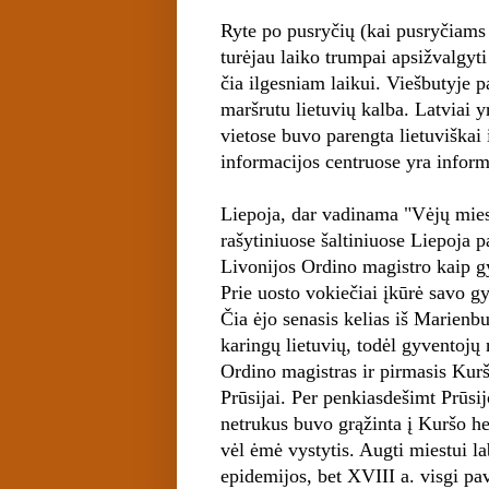
Ryte po pusryčių (kai pusryčiams g
turėjau laiko trumpai apsižvalgyti
čia ilgesniam laikui. Viešbutyje 
maršrutu lietuvių kalba. Latviai 
vietose buvo parengta lietuviškai
informacijos centruose yra informa
Liepoja, dar vadinama "Vėjų miest
rašytiniuose šaltiniuose Liepoja 
Livonijos Ordino magistro kaip gy
Prie uosto vokiečiai įkūrė savo g
Čia ėjo senasis kelias iš Marienbu
karingų lietuvių, todėl gyventojų 
Ordino magistras ir pirmasis Kur
Prūsijai. Per penkiasdešimt Prūsi
netrukus buvo grąžinta į Kuršo he
vėl ėmė vystytis. Augti miestui la
epidemijos, bet XVIII a. visgi pav