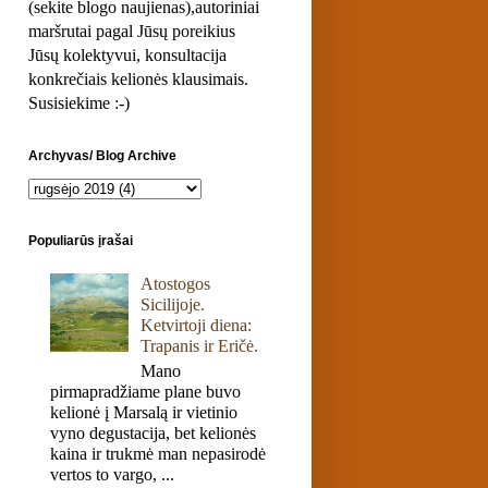
(sekite blogo naujienas),autoriniai
maršrutai pagal Jūsų poreikius
Jūsų kolektyvui, konsultacija
konkrečiais kelionės klausimais.
Susisiekime :-)
Archyvas/ Blog Archive
Populiarūs įrašai
Atostogos
Sicilijoje.
Ketvirtoji diena:
Trapanis ir Eričė.
Mano
pirmapradžiame plane buvo
kelionė į Marsalą ir vietinio
vyno degustacija, bet kelionės
kaina ir trukmė man nepasirodė
vertos to vargo, ...