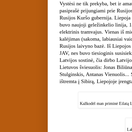
Vystėsi ne tik prekyba, bet ir am
pasiprašė prijungiami prie Rusijos
Rusijos Kuršo gubernija. Liepoja 
buvo naujoji geležinkelio linija,
elektrinis tramvajus. Vienas iš mi
kalėjimas (sakoma, labiausiai vaid
Rusijos laivyno bazė. Iš Liepojos
JAV, nes buvo tiesioginis susisie
Latvijos sostinė, čia dirbo Latvij
Lietuvos šviesuolis: Jonas Biliū
Stulginskis, Antanas Vienuolis..
ištremta į Sibirą, Liepojoje įreng
Kažkodėl man priminė Eilatą Iz
Lab