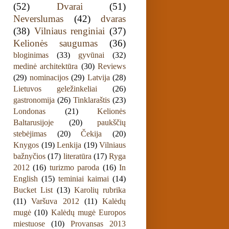
(52)
Dvarai
(51)
Neverslumas
(42)
dvaras
(38)
Vilniaus renginiai
(37)
Kelionės saugumas
(36)
bloginimas
(33)
gyvūnai
(32)
medinė architektūra
(30)
Reviews
(29)
nominacijos
(29)
Latvija
(28)
Lietuvos geležinkeliai
(26)
gastronomija
(26)
Tinklaraštis
(23)
Londonas
(21)
Kelionės
Baltarusijoje
(20)
paukščių
stebėjimas
(20)
Čekija
(20)
Knygos
(19)
Lenkija
(19)
Vilniaus
bažnyčios
(17)
literatūra
(17)
Ryga
2012
(16)
turizmo paroda
(16)
In
English
(15)
teminiai kaimai
(14)
Bucket List
(13)
Karolių rubrika
(11)
Varšuva 2012
(11)
Kalėdų
mugė
(10)
Kalėdų mugė Europos
miestuose
(10)
Provansas 2013