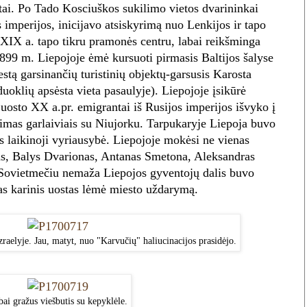
atai. Po Tado Kosciuškos sukilimo vietos dvarininkai
 imperijos, inicijavo atsiskyrimą nuo Lenkijos ir tapo
XIX a. tapo tikru pramonės centru, labai reikšminga
 1899 m. Liepojoje ėmė kursuoti pirmasis Baltijos šalyse
estą garsinančių turistinių objektų-garsusis Karosta
uoklių apsėsta vieta pasaulyje). Liepojoje įsikūrė
 uosto XX a.pr. emigrantai iš Rusijos imperijos išvyko į
kimas garlaiviais su Niujorku. Tarpukaryje Liepoja buvo
os laikinoji vyriausybė. Liepojoje mokėsi ne vienas
nas, Balys Dvarionas, Antanas Smetona, Aleksandras
. Sovietmečiu nemaža Liepojos gyventojų dalis buvo
tas karinis uostas lėmė miesto uždarymą.
raelyje. Jau, matyt, nuo "Karvučių" haliucinacijos prasidėjo.
ai gražus viešbutis su kepyklėle.