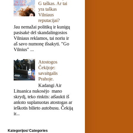
G taškas. Ar tai
yra taškas
Vilniaus
reputacijai?
Jau nemažai politikų ir kunigų
pasisakė dėl skandalingosios
Vilniaus reklamos, tai noriu ir
aš savo numonę išsakyti. "Go
Vilnius" ...
Atostogos
Čekijoje:
savaitgalis
Prahoje.
Kadangi Air
Lituanica nukosėjo mano
skrydį, teko rinktis: atšaukti iš
anksto suplanuotas atostogas ar
ieškotis bilieto autobusu. Čekiją
ir...
Kategorijos/ Categories