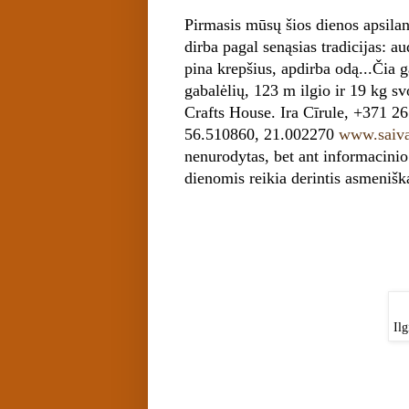
Pirmasis mūsų šios dienos apsil
dirba pagal senąsias tradicijas: a
pina krepšius, apdirba odą...Čia g
gabalėlių, 123 m ilgio ir 19 kg sv
Crafts House.
Ira Cīrule, +371 
56.510860, 21.002270
www.saiva
nenurodytas, bet ant informacini
dienomis reikia derintis asmenišk
Ilg