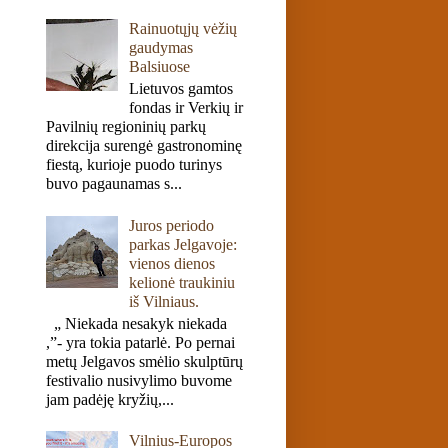
Rainuotųjų vėžių
gaudymas
Balsiuose
Lietuvos gamtos
fondas ir Verkių ir
Pavilnių regioninių parkų
direkcija surengė gastronominę
fiestą, kurioje puodo turinys
buvo pagaunamas s...
Juros periodo
parkas Jelgavoje:
vienos dienos
kelionė traukiniu
iš Vilniaus.
„ Niekada nesakyk niekada
,”- yra tokia patarlė. Po pernai
metų Jelgavos smėlio skulptūrų
festivalio nusivylimo buvome
jam padėję kryžių,...
Vilnius-Europos