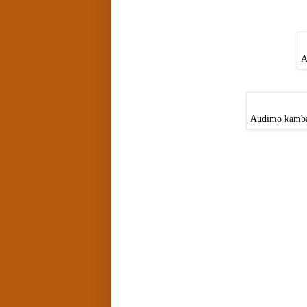
A
Audimo kambar