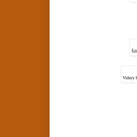
Šil
Vidury 