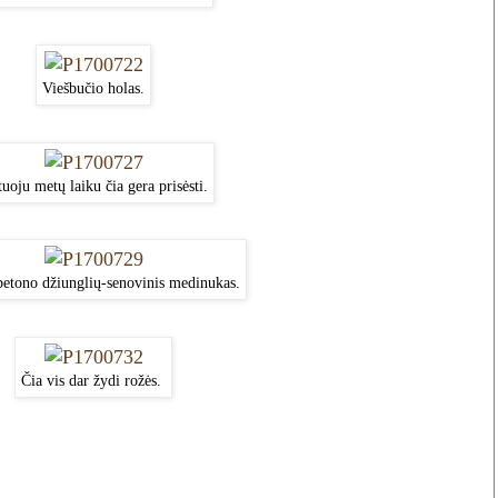
Viešbučio holas.
tuoju metų laiku čia gera prisėsti.
betono džiunglių-senovinis medinukas.
Čia vis dar žydi rožės.