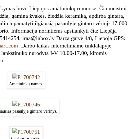
ankymas buvo Liepojos amatininkų rūmuose. Čia meistrai
udžia, gamina žvakes, žiedžia keramiką, apdirba gintarą,
alima pamatyti ilgiausią pasaulyje gintaro vėrinį- 17,000
orio. Informacija norintiems apsilankyti čia:
Liepāja
265414254,
iraa@inbox.lv
Dārza gatvė 4/8, Liepoja
GPS:
art.com
Darbo laikas internetiniame tinklalapyje
o lankstinuko nurodyta I-V 10.00-17.00, kitomis
ai.
Amatininkų namas.
iausias pasaulyje gintaro vėrinys.
Gražiosios sagės.