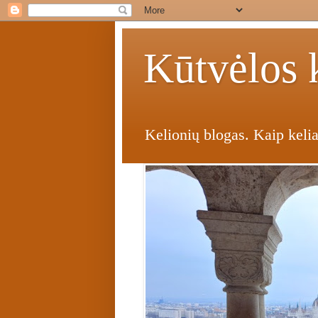
Kūtvėlos k
Kelionių blogas. Kaip kelia