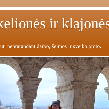
elionės ir klajonė
uti neprarandant darbo, šeimos ir sveiko proto.