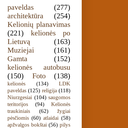
paveldas
(277)
architektūra
(254)
Kelionių planavimas
(221)
kelionės po
Lietuvą
(163)
Muziejai
(161)
Gamta
(152)
kelionės autobusu
(150)
Foto
(138)
kelionės
(134)
LDK
paveldas
(125)
religija
(118)
Niurzgesiai
(104)
saugomos
teritorijos
(94)
Kelionės
traukiniais
(62)
žygiai
pėsčiomis
(60)
atlaidai
(58)
apžvalgos bokštai
(56)
pilys