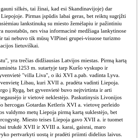
auni silkės, tai žinai, kad esi Skandinavijoje) dar
 Liepojoje. Pirmas įspūdis labai geras, bet reiktų sugrįžti
pasiėmiau lankstinuką su miesto žemėlapiu ir pažintiniu
yra nuostabūs, nes visa informacinė medžiaga lankytinose
 ir tai nebuvo tik mūsų VIPinei grupei-visuose turizmo
cijos lietuviškai.
u", yra trečias didžiausias Latvijos miestas. Pirmą kartą
paminėta 1253 m. sutartyje tarp Kuršo vyskupo ir
venvietė "villa Liva", o iki XVI a.pab. vadinta Lyva.
yvenvietę Libau, kuri XVII a. pradėta vadinti Liepoja.
rgo į Rygą, bet gyvenvietė buvo neįtvirtinta ir arti
negausėjo ir vietovė neklestėjo. Paskutinysis Livonijos
šo hercogas Gotardas Ketleris XVI a. vietovę perleido
jos valdymo metų Liepoja pirmą kartą suklestėjo, bet
rcogystę. Miesto teises Liepoja gavo XVII a. ir tuomet
bai trukdė XVII ir XVIII a. karai, gaisrai, maro
yko pertvarkyti uostą ir pradėti priimti didelius laivus.