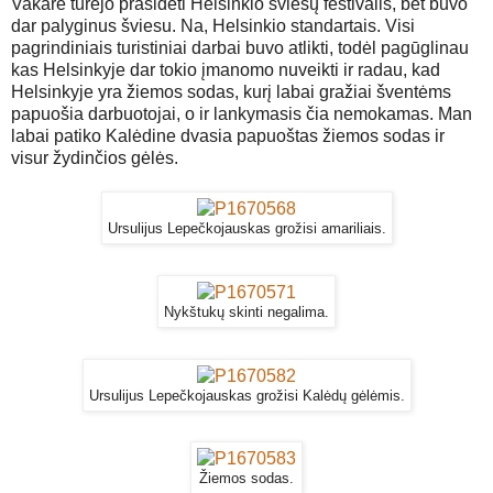
Vakare turėjo prasidėti Helsinkio šviesų festivalis, bet buvo
dar palyginus šviesu. Na, Helsinkio standartais. Visi
pagrindiniais turistiniai darbai buvo atlikti, todėl pagūglinau
kas Helsinkyje dar tokio įmanomo nuveikti ir radau, kad
Helsinkyje yra žiemos sodas, kurį labai gražiai šventėms
papuošia darbuotojai, o ir lankymasis čia nemokamas. Man
labai patiko Kalėdine dvasia papuoštas žiemos sodas ir
visur žydinčios gėlės.
Ursulijus Lepečkojauskas grožisi amariliais.
Nykštukų skinti negalima.
Ursulijus Lepečkojauskas grožisi Kalėdų gėlėmis.
Žiemos sodas.