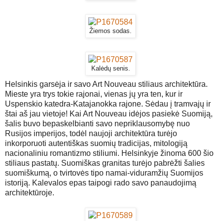
Žiemos sodas.
Kalėdų senis.
Helsinkis garsėja ir savo Art Nouveau stiliaus architektūra.
Mieste yra trys tokie rajonai, vienas jų yra ten, kur ir
Uspenskio katedra-Katajanokka rajone. Sėdau į tramvajų ir
štai aš jau vietoje! Kai Art Nouveau idėjos pasiekė Suomiją,
šalis buvo bepaskelbianti savo nepriklausomybę nuo
Rusijos imperijos, todėl naujoji architektūra turėjo
inkorporuoti autentiškas suomių tradicijas, mitologiją
nacionaliniu romantizmo stiliumi. Helsinkyje žinoma 600 šio
stiliaus pastatų. Suomiškas granitas turėjo pabrėžti šalies
suomiškumą, o tvirtovės tipo namai-viduramžių Suomijos
istoriją. Kalevalos epas taipogi rado savo panaudojimą
architektūroje.