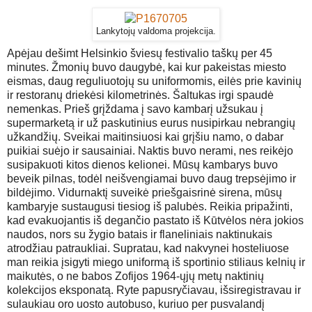
Lankytojų valdoma projekcija.
Apėjau dešimt Helsinkio šviesų festivalio taškų per 45
minutes. Žmonių buvo daugybė, kai kur pakeistas miesto
eismas, daug reguliuotojų su uniformomis, eilės prie kavinių
ir restoranų driekėsi kilometrinės. Šaltukas irgi spaudė
nemenkas. Prieš grįždama į savo kambarį užsukau į
supermarketą ir už paskutinius eurus nusipirkau nebrangių
užkandžių. Sveikai maitinsiuosi kai grįšiu namo, o dabar
puikiai suėjo ir sausainiai. Naktis buvo nerami, nes reikėjo
susipakuoti kitos dienos kelionei. Mūsų kambarys buvo
beveik pilnas, todėl neišvengiamai buvo daug trepsėjimo ir
bildėjimo. Vidurnaktį suveikė priešgaisrinė sirena, mūsų
kambaryje sustaugusi tiesiog iš palubės. Reikia pripažinti,
kad evakuojantis iš degančio pastato iš Kūtvėlos nėra jokios
naudos, nors su žygio batais ir flaneliniais naktinukais
atrodžiau patraukliai. Supratau, kad nakvynei hosteliuose
man reikia įsigyti miego uniformą iš sportinio stiliaus kelnių ir
maikutės, o ne babos Zofijos 1964-ųjų metų naktinių
kolekcijos eksponatą. Ryte papusryčiavau, išsiregistravau ir
sulaukiau oro uosto autobuso, kuriuo per pusvalandį