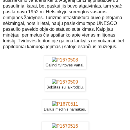
susisiekimo vandens keliu. Augantį turizmą pristabdė du
pasauliniai karai, bet paskui jis buvo atgaivintas, tam ypač
pasitarnavo 1952 m. Helsinkyje surengtos vasaros
olimpinės žaidynės. Turizmo infrastruktūra buvo plėtojama
sėkmingai, nors ir lėtai, nauju pasiekimu tapo UNESCO
pasaulio paveldo objekto statuso suteikimas. Kaip jau
minėjau, per metus čia apsilanko apie vienas milijonas
turistų. Tvirtovės teritorijoje galima lankytis nemokamai, bet
papildomai kainuoja įėjimas į saloje esančius muziejus.
Galingi tvirtovės vartai.
Bokštas su laikrodžiu.
Dailus medinis namukas.