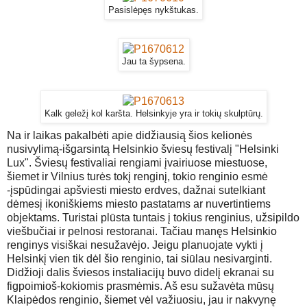
Pasislėpęs nykštukas.
Jau ta šypsena.
Kalk geležį kol karšta. Helsinkyje yra ir tokių skulptūrų.
Na ir laikas pakalbėti apie didžiausią šios kelionės
nusivylimą-išgarsintą Helsinkio šviesų festivalį "Helsinki
Lux". Šviesų festivaliai rengiami įvairiuose miestuose,
šiemet ir Vilnius turės tokį renginį, tokio renginio esmė
-įspūdingai apšviesti miesto erdves, dažnai sutelkiant
dėmesį ikoniškiems miesto pastatams ar nuvertintiems
objektams. Turistai plūsta tuntais į tokius renginius, užsipildo
viešbučiai ir pelnosi restoranai. Tačiau manęs Helsinkio
renginys visiškai nesužavėjo. Jeigu planuojate vykti į
Helsinkį vien tik dėl šio renginio, tai siūlau nesivarginti.
Didžioji dalis šviesos instaliacijų buvo didelį ekranai su
figpoimioš-kokiomis prasmėmis. Aš esu sužavėta mūsų
Klaipėdos renginio, šiemet vėl važiuosiu, jau ir nakvynę