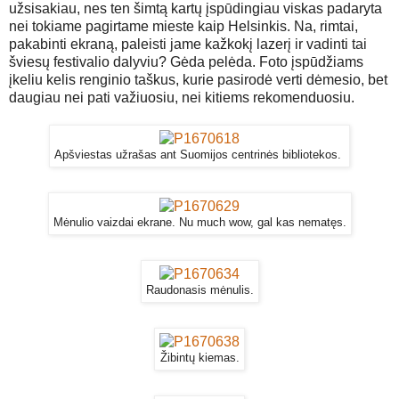
užsisakiau, nes ten šimtą kartų įspūdingiau viskas padaryta
nei tokiame pagirtame mieste kaip Helsinkis. Na, rimtai,
pakabinti ekraną, paleisti jame kažkokį lazerį ir vadinti tai
šviesų festivalio dalyviu? Gėda pelėda. Foto įspūdžiams
įkeliu kelis renginio taškus, kurie pasirodė verti dėmesio, bet
daugiau nei pati važiuosiu, nei kitiems rekomenduosiu.
Apšviestas užrašas ant Suomijos centrinės bibliotekos.
Mėnulio vaizdai ekrane. Nu much wow, gal kas nematęs.
Raudonasis mėnulis.
Žibintų kiemas.