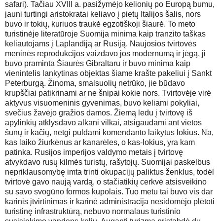
safari). Tačiau XVIII a. pasižymėjo kelionių po Europą bumu,
jauni turtingi aristokratai keliavo į pietų Italijos šalis, nors
buvo ir tokių, kuriuos traukė egzotiškoji šiaurė. To meto
turistinėje literatūroje Suomija minima kaip tranzito taškas
keliautojams į Laplandiją ar Rusiją. Naujosios tvirtovės
meninės reprodukcijos vaizdavo jos modernumą ir jėgą, ji
buvo praminta Šiaurės Gibraltaru ir buvo minima kaip
vienintelis lankytinas objektas šiame krašte pakeliui į Sankt
Peterburgą. Žinoma, smalsuolių netrūko, jie būdavo
krupščiai patikrinami ar ne šnipai kokie nors. Tvirtovėje virė
aktyvus visuomeninis gyvenimas, buvo keliami pokyliai,
svečius žavėjo gražios damos. Žiemą ledu į tvirtovę iš
apylinkių atklysdavo alkani vilkai, atsigaudami ant vietos
šunų ir kačių, netgi puldami komendanto laikytus lokius. Na,
kas laiko žiurkėnus ar kanarėles, o kas-lokius, yra kam
patinka. Rusijos imperijos valdymo metais į tvirtovę
atvykdavo rusų kilmės turistų, rašytojų. Suomijai paskelbus
nepriklausomybę imta trinti okupacijų paliktus ženklus, todėl
tvirtovė gavo naują vardą, o stačiatikių cerkvė atsisveikino
su savo svogūno formos kupolais. Tuo metu tai buvo vis dar
karinis įtvirtinimas ir karinė administracija nesidomėjo plėtoti
turistinę infrastruktūrą, nebuvo normalaus turistinio