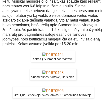
keltui visiškai nesinorėjo, o ir šaltukas spaudė kaip reikiant,
nors tebuvo vos 6-8 laipsniai žemiau nulio. Šiame
ankstyvame reise nebuvo daug keleivių, nes nesezono metu
saloje nelabai yra ką veikti, o visos dėmesio vertos vietos
atsidaro tik apie dešimtą valandą ryto ar netgi vėliau. Kelte
buvo nemokamų brošiūrėlių apie Suomenlinos tvirtovę su
žemėlapiu. Aš pasirinkau eiti 1,5 km ilgio mėlynai pažymėtą
maršrutą pro pagrindines saloje esančios tvirtovės
įdomybes, nors fortifikacijų mėgėjai čia galėtų ir visą dieną
praleisti. Keltas atstumą įveikia per 15-20 min.
Keltas į Suomenlinos tvirtovę.
Suomenlinos tvirtovė, Helsinkis.
Ursulijus Lepečkojauskas lankosi Suomenlinos tvirtovėje.