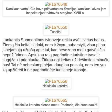
Karaliaus vartai. Čia buvo prišvartuotas Švedijos karaliaus laivas jam
inspektuojant tvirtovės statybas XVIII a.
Tuneliai.
Lankantis Suomenlinos tvirtovėje reikia avėti tvirtus batus.
Žiemą čia keliai slidoki, nors ir žvyru nubarstyti, visur pilna
įspėjamųjų užrašų apie tai, kad nesezono metu gatvės čia
neprižiūrimos. Apsukau ratą pagrindine turistine trasa ir
sugrįžau į prieplauką. Žiūrau-ogi keltas už dešimties minučių
bus! Tai nė nebeslampinėjau daugiau po salą, nors ten yra
ką apžiūrėti ir ne pagrindinėje turistinėje trasoje.
Helsinkio katedra.
Helsinkio katedra dienos metu. Pasirodo, čia būna saulė!