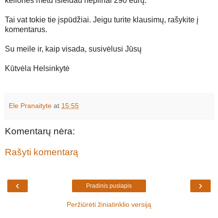
kelionės metu išleidau nepilnai 290 eurų.
Tai vat tokie tie įspūdžiai. Jeigu turite klausimų, rašykite į
komentarus.
Su meile ir, kaip visada, susivėlusi Jūsų
Kūtvėla Helsinkytė
Ele Pranaityte
at
15:55
Komentarų nėra:
Rašyti komentarą
‹
›
Pradinis puslapis
Peržiūrėti žiniatinklio versiją