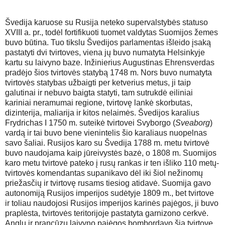
Švedija karuose su Rusija neteko supervalstybės statuso
XVIII a. pr., todėl fortifikuoti tuomet valdytas Suomijos žemes
buvo būtina. Tuo tikslu Švedijos parlamentas išleido įsaką
pastatyti dvi tvirtoves, viena jų buvo numatyta Helsinkyje
kartu su laivyno baze. Inžinierius Augustinas Ehrensverdas
pradėjo šios tvirtovės statybą 1748 m. Nors buvo numatyta
tvirtovės statybas užbaigti per ketverius metus, ji taip
galutinai ir nebuvo baigta statyti, tam sutrukdė eiliniai
kariniai neramumai regione, tvirtovę lankė skorbutas,
dizinterija, maliarija ir kitos nelaimės. Švedijos karalius
Frydrichas I 1750 m. suteikė tvirtovei Svyborgo (
Sveaborg
)
vardą ir tai buvo bene vienintelis šio karaliaus nuopelnas
savo šaliai. Rusijos karo su Švedija 1788 m. metu tvirtovė
buvo naudojama kaip jūreivystės bazė, o 1808 m. Suomijos
karo metu tvirtovė pateko į rusų rankas ir ten išliko 110 metų-
tvirtovės komendantas supanikavo dėl iki šiol nežinomų
priežasčių ir tvirtovę rusams tiesiog atidavė. Suomija gavo
autonomiją Rusijos imperijos sudėtyje 1809 m., bet tvirtove
ir toliau naudojosi Rusijos imperijos karinės pajėgos, ji buvo
praplėsta, tvirtovės teritorijoje pastatyta garnizono cerkvė.
Anglų ir prancūzų laivyno pajėgos bombordavo šią tvirtovę