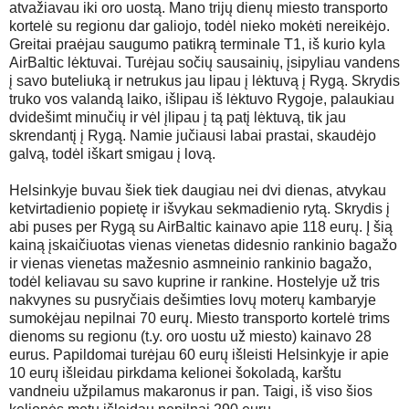
atvažiavau iki oro uostą. Mano trijų dienų miesto transporto
kortelė su regionu dar galiojo, todėl nieko mokėti nereikėjo.
Greitai praėjau saugumo patikrą terminale T1, iš kurio kyla
AirBaltic lėktuvai. Turėjau sočių sausainių, įsipyliau vandens
į savo buteliuką ir netrukus jau lipau į lėktuvą į Rygą. Skrydis
truko vos valandą laiko, išlipau iš lėktuvo Rygoje, palaukiau
dvidešimt minučių ir vėl įlipau į tą patį lėktuvą, tik jau
skrendantį į Rygą. Namie jučiausi labai prastai, skaudėjo
galvą, todėl iškart smigau į lovą.
Helsinkyje buvau šiek tiek daugiau nei dvi dienas, atvykau
ketvirtadienio popietę ir išvykau sekmadienio rytą. Skrydis į
abi puses per Rygą su AirBaltic kainavo apie 118 eurų. Į šią
kainą įskaičiuotas vienas vienetas didesnio rankinio bagažo
ir vienas vienetas mažesnio asmneinio rankinio bagažo,
todėl keliavau su savo kuprine ir rankine. Hostelyje už tris
nakvynes su pusryčiais dešimties lovų moterų kambaryje
sumokėjau nepilnai 70 eurų. Miesto transporto kortelė trims
dienoms su regionu (t.y. oro uostu už miesto) kainavo 28
eurus. Papildomai turėjau 60 eurų išleisti Helsinkyje ir apie
10 eurų išleidau pirkdama kelionei šokoladą, karštu
vandneiu užpilamus makaronus ir pan. Taigi, iš viso šios