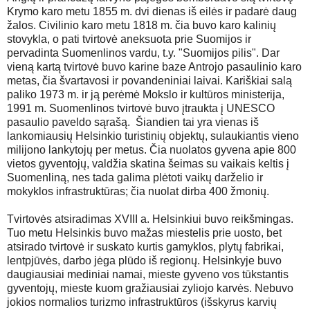
Krymo karo metu 1855 m. dvi dienas iš eilės ir padarė daug
žalos. Civilinio karo metu 1818 m. čia buvo karo kalinių
stovykla, o pati tvirtovė aneksuota prie Suomijos ir
pervadinta Suomenlinos vardu, t.y. "Suomijos pilis". Dar
vieną kartą tvirtovė buvo karine baze Antrojo pasaulinio karo
metas, čia švartavosi ir povandeniniai laivai. Kariškiai salą
paliko 1973 m. ir ją perėmė Mokslo ir kultūros ministerija,
1991 m. Suomenlinos tvirtovė buvo įtraukta į UNESCO
pasaulio paveldo sąrašą. Šiandien tai yra vienas iš
lankomiausių Helsinkio turistinių objektų, sulaukiantis vieno
milijono lankytojų per metus. Čia nuolatos gyvena apie 800
vietos gyventojų, valdžia skatina šeimas su vaikais keltis į
Suomenliną, nes tada galima plėtoti vaikų darželio ir
mokyklos infrastruktūras; čia nuolat dirba 400 žmonių.
Tvirtovės atsiradimas XVIII a. Helsinkiui buvo reikšmingas.
Tuo metu Helsinkis buvo mažas miestelis prie uosto, bet
atsirado tvirtovė ir suskato kurtis gamyklos, plytų fabrikai,
lentpjūvės, darbo jėga plūdo iš regionų. Helsinkyje buvo
daugiausiai mediniai namai, mieste gyveno vos tūkstantis
gyventojų, mieste kuom gražiausiai zyliojo karvės. Nebuvo
jokios normalios turizmo infrastruktūros (išskyrus karvių