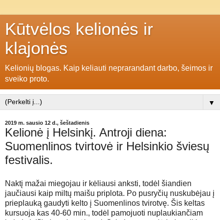
Kūtvėlos kelionės ir
klajonės
Kelionių blogas. Kaip keliauti neprarandant darbo, šeimos ir
sveiko proto.
▼
2019 m. sausio 12 d., šeštadienis
Kelionė į Helsinkį. Antroji diena:
Suomenlinos tvirtovė ir Helsinkio šviesų
festivalis.
Naktį mažai miegojau ir kėliausi anksti, todėl šiandien
jaučiausi kaip miltų maišu priplota. Po pusryčių nuskubėjau į
prieplauką gaudyti kelto į Suomenlinos tvirotvę. Šis keltas
kursuoja kas 40-60 min., todėl pamojuoti nuplaukiančiam