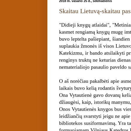
2018 m. vasario 25 d., sekmadienis
Skaitau Lietuvą-skaitau pa
"Didieji knygų atlaidai", "Metinia
kasmet rengiamą knygų mugę imta
buvo leptelta pašiepiant, šiandien
suplaukia žmonės iš visos Lietuvo
Katekizmu, ir bando atsilaikyti pr
renginys truktų ne keturias dienas
nematerialiojo pasaulio paveldo s
O aš norėčiau pakalbėti apie asme
laikais buvo kelią rodantis švytury
Ona Vytautienė gavo dovanų kelia
džiaugėsi, kaip, istorikų manymu,
Onos Vytautienės knygos bus vien
leidžiančių svarstyti jeigu ne api
bibliotekos susiformavimą. Yra t
formuojamam Vilniaus Katedros l