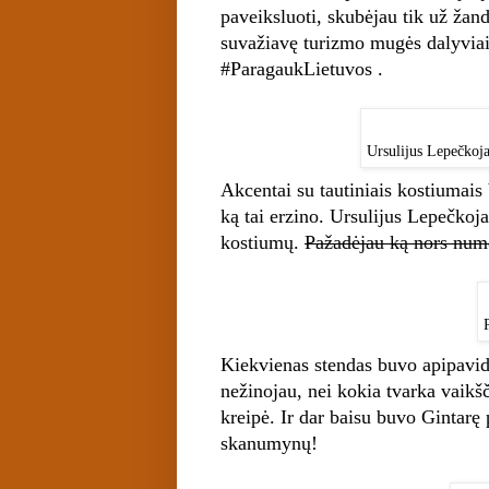
paveiksluoti, skubėjau tik už žand
suvažiavę turizmo mugės dalyvia
#ParagaukLietuvos .
Ursulijus Lepečkoj
Akcentai su tautiniais kostiumais
ką tai erzino. Ursulijus Lepečkoj
kostiumų.
Pažadėjau ką nors num
Kiekvienas stendas buvo apipavida
nežinojau, nei kokia tvarka vaikš
kreipė. Ir dar baisu buvo Gintarę 
skanumynų!