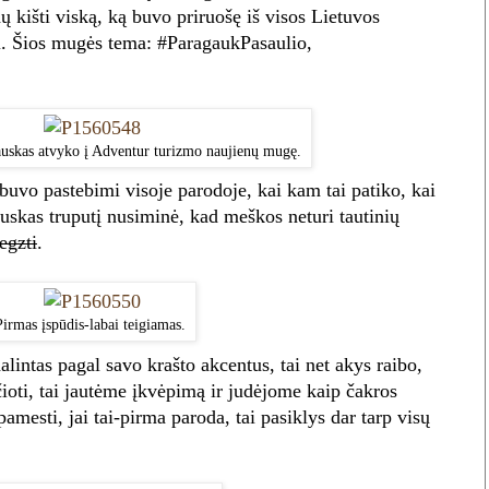
ų kišti viską, ką buvo priruošę iš visos Lietuvos
i. Šios mugės tema: #ParagaukPasaulio,
auskas atvyko į Adventur turizmo naujienų mugę.
 buvo pastebimi visoje parodoje, kai kam tai patiko, kai
auskas truputį nusiminė, kad meškos neturi tautinių
egzti
.
Pirmas įspūdis-labai teigiamas.
lintas pagal savo krašto akcentus, tai net akys raibo,
čioti, tai jautėme įkvėpimą ir judėjome kaip čakros
pamesti, jai tai-pirma paroda, tai pasiklys dar tarp visų