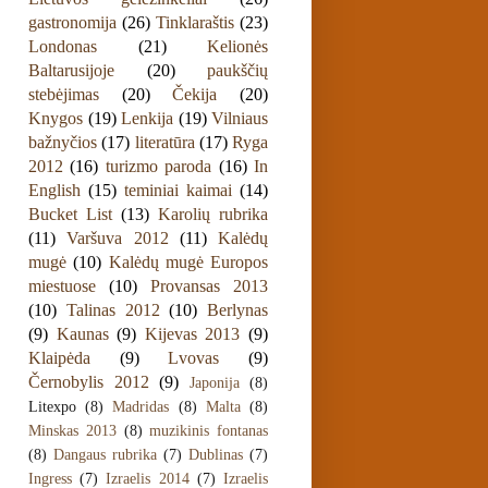
gastronomija
(26)
Tinklaraštis
(23)
Londonas
(21)
Kelionės
Baltarusijoje
(20)
paukščių
stebėjimas
(20)
Čekija
(20)
Knygos
(19)
Lenkija
(19)
Vilniaus
bažnyčios
(17)
literatūra
(17)
Ryga
2012
(16)
turizmo paroda
(16)
In
English
(15)
teminiai kaimai
(14)
Bucket List
(13)
Karolių rubrika
(11)
Varšuva 2012
(11)
Kalėdų
mugė
(10)
Kalėdų mugė Europos
miestuose
(10)
Provansas 2013
(10)
Talinas 2012
(10)
Berlynas
(9)
Kaunas
(9)
Kijevas 2013
(9)
Klaipėda
(9)
Lvovas
(9)
Černobylis 2012
(9)
Japonija
(8)
Litexpo
(8)
Madridas
(8)
Malta
(8)
Minskas 2013
(8)
muzikinis fontanas
(8)
Dangaus rubrika
(7)
Dublinas
(7)
Ingress
(7)
Izraelis 2014
(7)
Izraelis