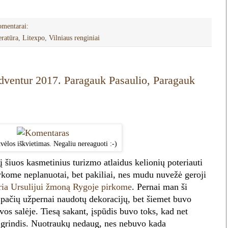
omentarai:
teratūra
,
Litexpo
,
Vilniaus renginiai
dventur 2017. Paragauk Pasaulio, Paragauk
ėlos iškvietimas. Negaliu nereaguoti :-)
 šiuos kasmetinius turizmo atlaidus kelionių poteriauti
kome neplanuotai, bet pakiliai, nes mudu nuvežė geroji
ria Ursulijui žmoną Rygoje pirkome
. Pernai man ši
ų pačių užpernai naudotų dekoracijų, bet šiemet buvo
uvos salėje. Tiesą sakant, įspūdis buvo toks, kad net
 į grindis. Nuotraukų nedaug, nes nebuvo kada