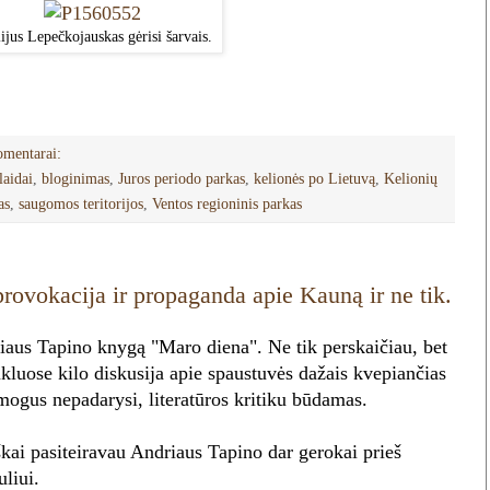
ijus Lepečkojauskas gėrisi šarvais.
omentarai:
laidai
,
bloginimas
,
Juros periodo parkas
,
kelionės po Lietuvą
,
Kelionių
as
,
saugomos teritorijos
,
Ventos regioninis parkas
provokacija ir propaganda apie Kauną ir ne tik.
driaus Tapino knygą "Maro diena". Ne tik perskaičiau, bet
nkluose kilo diskusija apie spaustuvės dažais kvepiančias
žmogus nepadarysi, literatūros kritiku būdamas.
škai pasiteiravau Andriaus Tapino dar gerokai prieš
liui.