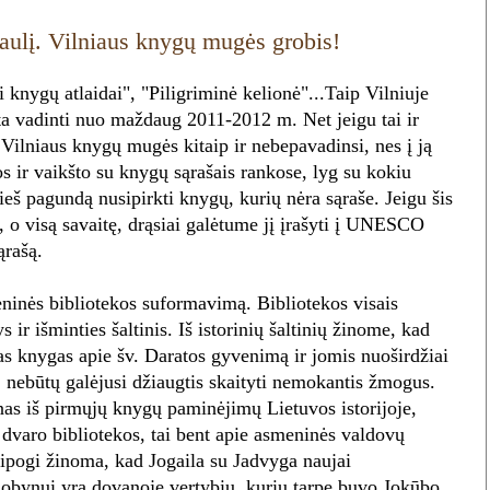
saulį. Vilniaus knygų mugės grobis!
i knygų atlaidai", "Piligriminė kelionė"...Taip Vilniuje
 vadinti nuo maždaug 2011-2012 m. Net jeigu tai ir
 Vilniaus knygų mugės kitaip ir nebepavadinsi, nes į ją
s ir vaikšto su knygų sąrašais rankose, lyg su kokiu
ieš pagundą nusipirkti knygų, kurių nėra sąraše. Jeigu šis
, o visą savaitę, drąsiai galėtume jį įrašyti į UNESCO
ąrašą.
ninės bibliotekos suformavimą. Bibliotekos visais
s ir išminties šaltinis. Iš istorinių šaltinių žinome, kad
s knygas apie šv. Daratos gyvenimą ir jomis nuoširdžiai
 nebūtų galėjusi džiaugtis skaityti nemokantis žmogus.
as iš pirmųjų knygų paminėjimų Lietuvos istorijoje,
e dvaro bibliotekos, tai bent apie asmeninės valdovų
aipogi žinoma, kad Jogaila su Jadvyga naujai
obynui yra dovanoję vertybių, kurių tarpe buvo Jokūbo