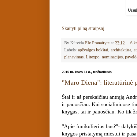
Ursul
Skaityti pilną straipsnį
By Kūtvėla
Ele Pranaityte
at
22:12
6 k
Labels:
apžvalgos bokštai
,
architektūra
,
at
planavimas
,
Litexpo
,
nominacijos
,
paveld
2015 m. kovo 11 d., trečiadienis
"Maro Diena": literatūrinė 
Štai ir aš perskaičiau antrąją An
ir pauosčiau. Kai socialiniuose ti
knygas, tai ir pauosčiau. Ko tik 
"Apie funikulierius bus?"- dalyki
knygos pristatymą miestui ir pasau