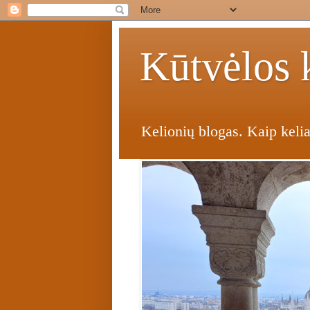
Kūtvėlos k
Kelionių blogas. Kaip kelia