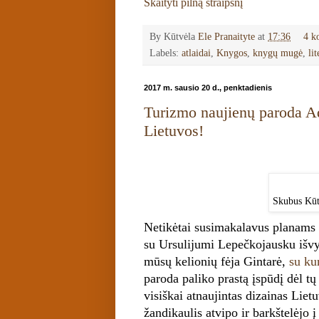
Skaityti pilną straipsnį
By Kūtvėla
Ele Pranaityte
at
17:36
4 k
Labels:
atlaidai
,
Knygos
,
knygų mugė
,
li
2017 m. sausio 20 d., penktadienis
Turizmo naujienų paroda A
Lietuvos!
Skubus Kūtv
Netikėtai susimakalavus planams į
su Ursulijumi Lepečkojausku išvy
mūsų kelionių fėja Gintarė,
su ku
paroda paliko prastą įspūdį dėl t
visiškai atnaujintas dizainas Liet
žandikaulis atvipo ir barkštelėjo