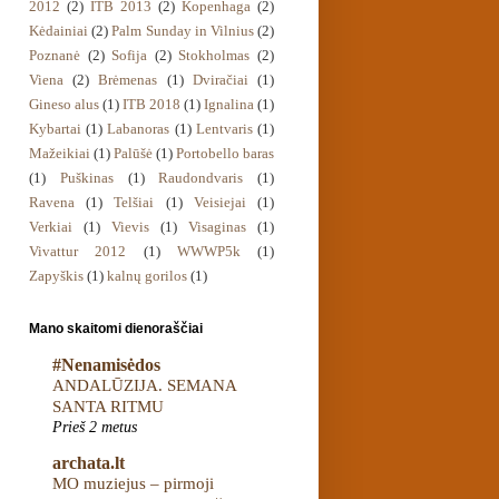
2012
(2)
ITB 2013
(2)
Kopenhaga
(2)
Kėdainiai
(2)
Palm Sunday in Vilnius
(2)
Poznanė
(2)
Sofija
(2)
Stokholmas
(2)
Viena
(2)
Brėmenas
(1)
Dviračiai
(1)
Gineso alus
(1)
ITB 2018
(1)
Ignalina
(1)
Kybartai
(1)
Labanoras
(1)
Lentvaris
(1)
Mažeikiai
(1)
Palūšė
(1)
Portobello baras
(1)
Puškinas
(1)
Raudondvaris
(1)
Ravena
(1)
Telšiai
(1)
Veisiejai
(1)
Verkiai
(1)
Vievis
(1)
Visaginas
(1)
Vivattur 2012
(1)
WWWP5k
(1)
Zapyškis
(1)
kalnų gorilos
(1)
Mano skaitomi dienoraščiai
#Nenamisėdos
ANDALŪZIJA. SEMANA
SANTA RITMU
Prieš 2 metus
archata.lt
MO muziejus – pirmoji