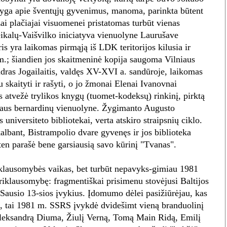
yga apie šventųjų gyvenimus, manoma, parinkta būtent
 plačiajai visuomenei pristatomas turbūt vienas
veikalų-Vaišvilko iniciatyva vienuolyne Laurušave
is yra laikomas pirmąją iš LDK teritorijos kilusia ir
m.; šiandien jos skaitmeninė kopija saugoma Vilniaus
dras Jogailaitis, valdęs XV-XVI a. sandūroje, laikomas
kaityti ir rašyti, o jo žmonai Elenai Ivanovnai
s atvežė trylikos knygų (tuomet-kodeksų) rinkinį, pirktą
niaus bernardinų vienuolyne. Žygimanto Augusto
 universiteto bibliotekai, verta atskiro straipsnių ciklo.
kalbant, Bistrampolio dvare gyvenęs ir jos biblioteka
en parašė bene garsiausią savo kūrinį "Tvanas".
klausomybės vaikas, bet turbūt nepavyks-gimiau 1981
priklausomybę: fragmentiškai prisimenu stovėjusi Baltijos
 Sausio 13-sios įvykius. Įdomumo dėlei pasižiūrėjau, kas
tai 1981 m. SSRS įvykdė dvidešimt vieną branduolinį
eksandrą Diuma, Žiulį Verną, Tomą Main Ridą, Emilį