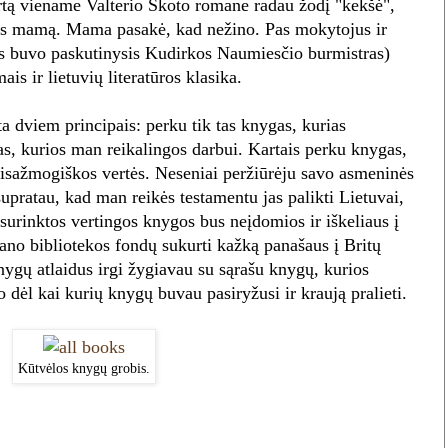
artą viename Valterio Skoto romane radau žodį "kekšė",
pas mamą. Mama pasakė, kad nežino. Pas mokytojus ir
vas buvo paskutinysis Kudirkos Naumiesčio burmistras)
is ir lietuvių literatūros klasika.
 dviem principais: perku tik tas knygas, kurias
gas, kurios man reikalingos darbui. Kartais perku knygas,
ų visažmogiškos vertės. Neseniai peržiūrėju savo asmeninės
supratau, kad man reikės testamentu jas palikti Lietuvai,
urinktos vertingos knygos bus neįdomios ir iškeliaus į
ano bibliotekos fondų sukurti kažką panašaus į Britų
ygų atlaidus irgi žygiavau su sąrašu knygų, kurios
o dėl kai kurių knygų buvau pasiryžusi ir kraują pralieti.
Kūtvėlos knygų grobis.