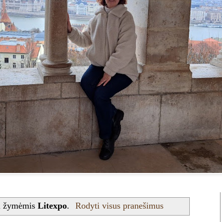
u žymėmis
Litexpo
.
Rodyti visus pranešimus