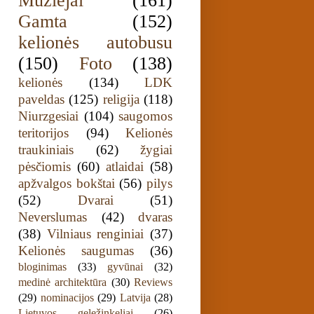
Muziejai
(161)
Gamta
(152)
kelionės autobusu
(150)
Foto
(138)
kelionės
(134)
LDK
paveldas
(125)
religija
(118)
Niurzgesiai
(104)
saugomos
teritorijos
(94)
Kelionės
traukiniais
(62)
žygiai
pėsčiomis
(60)
atlaidai
(58)
apžvalgos bokštai
(56)
pilys
(52)
Dvarai
(51)
Neverslumas
(42)
dvaras
(38)
Vilniaus renginiai
(37)
Kelionės saugumas
(36)
bloginimas
(33)
gyvūnai
(32)
medinė architektūra
(30)
Reviews
(29)
nominacijos
(29)
Latvija
(28)
Lietuvos geležinkeliai
(26)