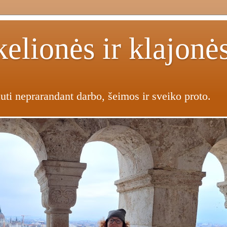
elionės ir klajonė
uti neprarandant darbo, šeimos ir sveiko proto.