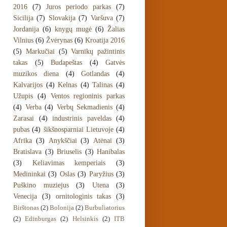
2016
(7)
Juros periodo parkas
(7)
Sicilija
(7)
Slovakija
(7)
Varšuva
(7)
Jordanija
(6)
knygų mugė
(6)
Žalias
Vilnius
(6)
Žvėrynas
(6)
Kroatija 2016
(5)
Markučiai
(5)
Varnikų pažintinis
takas
(5)
Budapeštas
(4)
Gatvės
muzikos diena
(4)
Gotlandas
(4)
Kalvarijos
(4)
Kelnas
(4)
Talinas
(4)
Užupis
(4)
Ventos regioninis parkas
(4)
Verba
(4)
Verbų Sekmadienis
(4)
Zarasai
(4)
industrinis paveldas
(4)
pubas
(4)
šikšnosparniai Lietuvoje
(4)
Afrika
(3)
Anykščiai
(3)
Atėnai
(3)
Bratislava
(3)
Briuselis
(3)
Hanibalas
(3)
Keliavimas kemperiais
(3)
Medininkai
(3)
Oslas
(3)
Paryžius
(3)
Puškino muziejus
(3)
Utena
(3)
Venecija
(3)
ornitologinis takas
(3)
Birštonas
(2)
Bolonija
(2)
Burbuliatorius
(2)
Edinburgas
(2)
Helsinkis
(2)
ITB