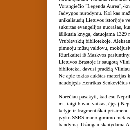
Vorangiečio "Legenda Aurea",-kn
Jadvygos nurodymu. Kol kas mažai
unikaliausių Lietuvos istorijoje 
sukurtas evangelijos nuorašas, kur
išlikusia knyga, datuojama 1329 
Vrublevskių bibliotekoje. Aleksan
pimuoju mūsų valdovu, mokėjusiu s
Riurikaitei iš Maskvos pasiuntiny
Lietuvos Brastoje ir saugotą Vil
biblioteka, davusi pradžią Vilniaus
Ne apie tokias aukštas materijas 
naudojęsis Henrikas Senkevičius t
Norėčiau pasakyti, kad esu Nepri
m., taigi buvau vaikas, ėjęs į Ne
kelyje ir fragmentiškai prisimenu
įvyko SSRS mano gimimo metais, 
bandymą. Užaugau skaitydama Al