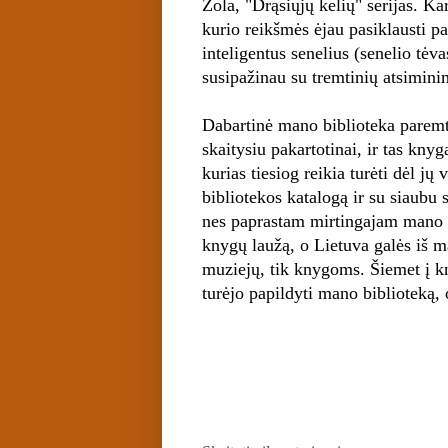
Zola, "Drąsiųjų kelių" serijas. K
kurio reikšmės ėjau pasiklausti 
inteligentus senelius (senelio tė
susipažinau su tremtinių atsiminima
Dabartinė mano biblioteka paremta
skaitysiu pakartotinai, ir tas kny
kurias tiesiog reikia turėti dėl j
bibliotekos katalogą ir su siaubu 
nes paprastam mirtingajam mano s
knygų laužą, o Lietuva galės iš m
muziejų, tik knygoms. Šiemet į kn
turėjo papildyti mano biblioteką, 