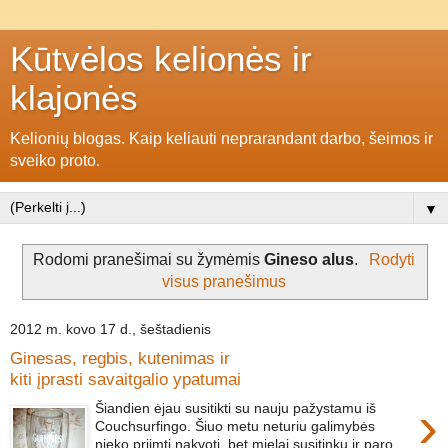
Kūtvėlos kelionės ir
klajonės
Kelionių blogas. Kaip keliauti neprarandant darbo, šeimos ir
sveiko proto.
▼
Rodomi pranešimai su žymėmis
Gineso alus
.
Rodyti
visus pranešimus
2012 m. kovo 17 d., šeštadienis
Ginesas, regbis, kutenimas ir
kiti įprasti savaitgalio ypatumai
›
Šiandien ėjau susitikti su nauju pažystamu iš
Couchsurfingo. Šiuo metu neturiu galimybės
nieko priimti nakvoti, bet mielai susitinku ir paro...