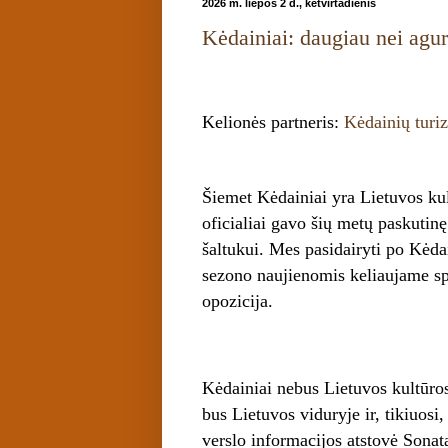
2026 m. liepos 2 d., ketvirtadienis
Kėdainiai: daugiau nei agu
Kelionės partneris:
Kėdainių turiz
Šiemet Kėdainiai yra Lietuvos kultū
oficialiai gavo šių metų paskutin
šaltukui. Mes pasidairyti po Kėdai
sezono naujienomis keliaujame sp
opozicija.
Kėdainiai nebus Lietuvos kultūros
bus Lietuvos viduryje ir, tikiuosi
verslo informacijos atstovė Sonat