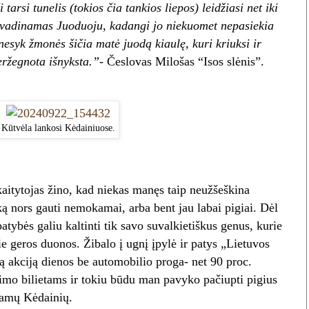
 tarsi tunelis (tokios čia tankios liepos) leidžiasi net iki
s vadinamas Juoduoju, kadangi jo niekuomet nepasiekia
 nesyk žmonės šičia matė juodą kiaulę, kuri kriuksi ir
eržegnota išnyksta.”-
Česlovas Milošas “Isos slėnis”.
Kūtvėla lankosi Kėdainiuose.
aitytojas žino, kad niekas manęs taip neužšeškina
ką nors gauti nemokamai, arba bent jau labai pigiai. Dėl
patybės galiu kaltinti tik savo suvalkietiškus genus, kurie
rie geros duonos. Žibalo į ugnį įpylė ir patys „Lietuvos
ką akciją dienos be automobilio proga- net 90 proc.
kimo bilietams ir tokiu būdu man pavyko pačiupti pigius
uojamų Kėdainių.