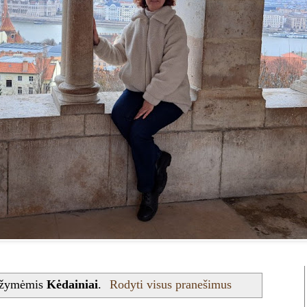
 žymėmis
Kėdainiai
.
Rodyti visus pranešimus