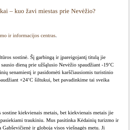
rkai – kuo žavi miestas prie Nevėžio?
mo ir informacijos centras
.
ros sostinė. Šį garbingą ir įpareigojantį titulą jie
ę sausio dieną prie užšąlusio Nevėžio spaudžiant -19’C
nių senamiestį ir pasidomėti karščiausiomis turistinio
audžiant +24’C šiltukui, bet pavadinkime tai sveika
 sostine kiekvienais metais, bet kiekvienais metais jie
, pasiekiami traukiniu. Mus pasitinka Kėdainių turizmo ir
a Gabševičienė ir globoja visos viešnagės metu. Ji