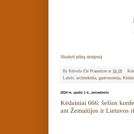
Skaityti pilną straipsnį
By Kūtvėla
Ele Pranaityte
at
16:18
Kom
Labels:
architektūra
,
gastronomija
,
Kėdain
2024 m. spalio 1 d., antradienis
Kėdainiai 666: šešios konfes
ant Žemaitijos ir Lietuvos r