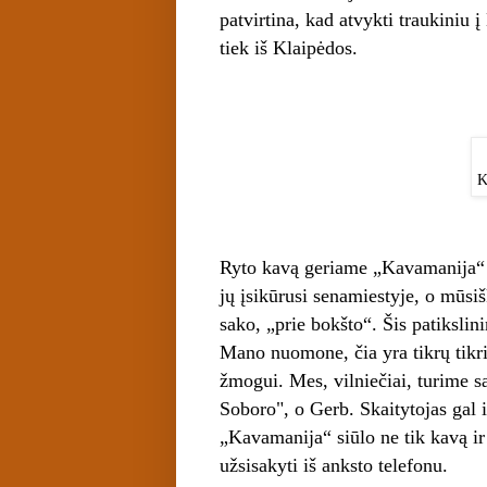
patvirtina, kad atvykti traukiniu 
tiek iš Klaipėdos.
K
Ryto kavą geriame „Kavamanija“ k
jų įsikūrusi senamiestyje, o mūsiš
sako, „prie bokšto“. Šis patikslin
Mano nuomone, čia yra tikrų tikri
žmogui. Mes, vilniečiai, turime s
Soboro", o Gerb. Skaitytojas gal i
„Kavamanija“ siūlo ne tik kavą ir 
užsisakyti iš anksto telefonu.