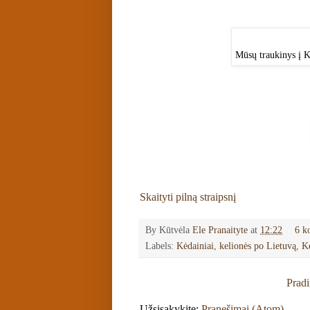
Mūsų traukinys į K
Skaityti pilną straipsnį
By Kūtvėla
Ele Pranaityte
at
12:22
6 k
Labels:
Kėdainiai
,
kelionės po Lietuvą
,
Ke
Pradi
Užsisakykite:
Pranešimai (Atom)