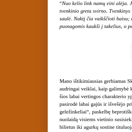
“
Nuo kelio link namų eini alėja. Ji
tvenkinio greta svirno. Tvenkiny
saulė. Naktį čia vaikščioti baisu;
pusnagomis kaukši į takelius, o p
Mano ištikimiausias gerbiamas Sk
audringai veiklai, kaip galimybė 
šios labai vertingos charakterio y
pasirodė labai gajūs ir išvešėjo p
geležinkeliai“, paskelbę beprotiš
nuolaidą visiems vietinio susisie
bilietus iki agurkų sostine titul