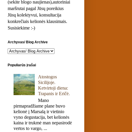
(sekite blogo naujienas),autoriniai
maršrutai pagal Jūsų poreikius
Jūsų kolektyvui, konsultacija
konkrečiais kelionės klausimais.
Susisiekime :-)
Archyvas/ Blog Archive
Populiarūs įrašai
Atostogos
Sicilijoje.
Ketvirtoji diena:
Trapanis ir Eričė.
Mano
pirmapradžiame plane buvo
kelionė į Marsalą ir vietinio
vyno degustacija, bet kelionės
kaina ir trukmė man nepasirodė
vertos to vargo, ...