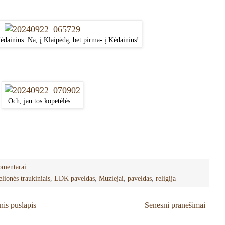
ėdainius. Na, į Klaipėdą, bet pirma- į Kėdainius!
Och, jau tos kopetėlės...
omentarai:
lionės traukiniais
,
LDK paveldas
,
Muziejai
,
paveldas
,
religija
nis puslapis
Senesni pranešimai