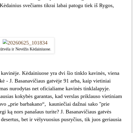
į Kėdainius svečiams tikrai labai patogu tiek iš Rygos,
ūtvėla ir Nevėžis Kėdainiuose.
avinėje. Kėdainiuose yra dvi šio tinklo kavinės, viena
kė - J. Basanavičiaus gatvėje 91 arba, kaip vietiniai
imas nurodytas net oficialiame kavinės tinklalapyje.
ausias kokybės garantas, kad verslas priklauso vietiniam
avo „prie barbakano“, kauniečiai dažnai sako "prie
rgi ką nors panašaus turite? J. Basanavičiaus gatvės
desertus, bet ir vėlyvuosius pusryčius, tik juos geriausia