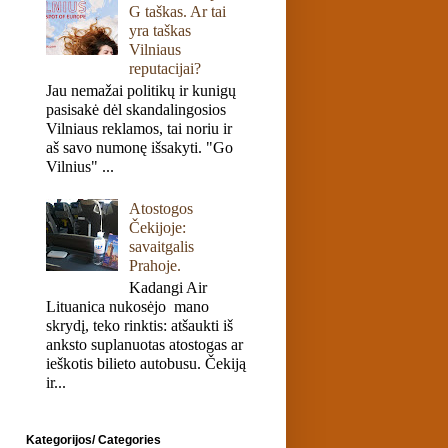
G taškas. Ar tai
yra taškas
Vilniaus
reputacijai?
Jau nemažai politikų ir kunigų
pasisakė dėl skandalingosios
Vilniaus reklamos, tai noriu ir
aš savo numonę išsakyti. "Go
Vilnius" ...
Atostogos
Čekijoje:
savaitgalis
Prahoje.
Kadangi Air
Lituanica nukosėjo mano
skrydį, teko rinktis: atšaukti iš
anksto suplanuotas atostogas ar
ieškotis bilieto autobusu. Čekiją
ir...
Kategorijos/ Categories