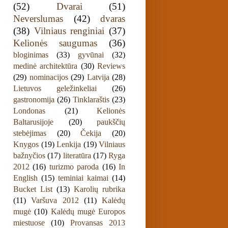
(52)
Dvarai
(51)
Neverslumas
(42)
dvaras
(38)
Vilniaus renginiai
(37)
Kelionės saugumas
(36)
bloginimas
(33)
gyvūnai
(32)
medinė architektūra
(30)
Reviews
(29)
nominacijos
(29)
Latvija
(28)
Lietuvos geležinkeliai
(26)
gastronomija
(26)
Tinklaraštis
(23)
Londonas
(21)
Kelionės
Baltarusijoje
(20)
paukščių
stebėjimas
(20)
Čekija
(20)
Knygos
(19)
Lenkija
(19)
Vilniaus
bažnyčios
(17)
literatūra
(17)
Ryga
2012
(16)
turizmo paroda
(16)
In
English
(15)
teminiai kaimai
(14)
Bucket List
(13)
Karolių rubrika
(11)
Varšuva 2012
(11)
Kalėdų
mugė
(10)
Kalėdų mugė Europos
miestuose
(10)
Provansas 2013