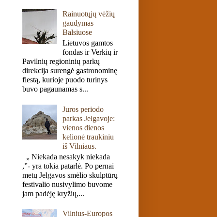
Rainuotųjų vėžių
gaudymas
Balsiuose
Lietuvos gamtos
fondas ir Verkių ir
Pavilnių regioninių parkų
direkcija surengė gastronominę
fiestą, kurioje puodo turinys
buvo pagaunamas s...
Juros periodo
parkas Jelgavoje:
vienos dienos
kelionė traukiniu
iš Vilniaus.
„ Niekada nesakyk niekada
,”- yra tokia patarlė. Po pernai
metų Jelgavos smėlio skulptūrų
festivalio nusivylimo buvome
jam padėję kryžių,...
Vilnius-Europos