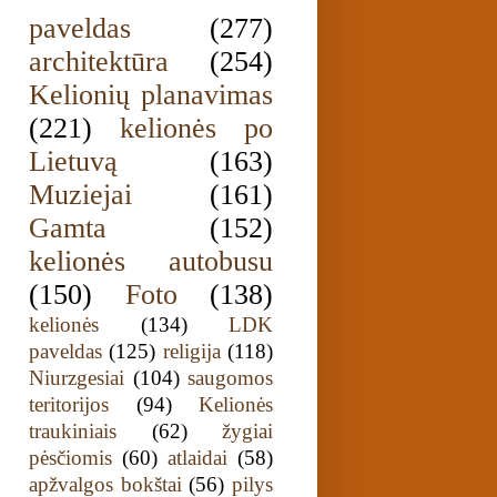
paveldas
(277)
architektūra
(254)
Kelionių planavimas
(221)
kelionės po
Lietuvą
(163)
Muziejai
(161)
Gamta
(152)
kelionės autobusu
(150)
Foto
(138)
kelionės
(134)
LDK
paveldas
(125)
religija
(118)
Niurzgesiai
(104)
saugomos
teritorijos
(94)
Kelionės
traukiniais
(62)
žygiai
pėsčiomis
(60)
atlaidai
(58)
apžvalgos bokštai
(56)
pilys