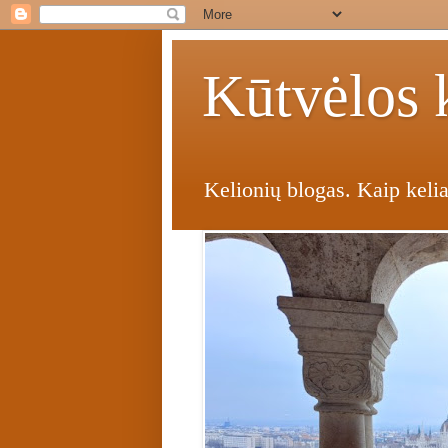
Kūtvėlos k
Kelionių blogas. Kaip kelia