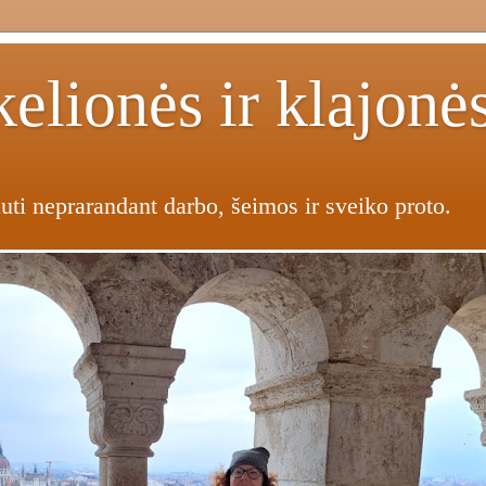
elionės ir klajonė
uti neprarandant darbo, šeimos ir sveiko proto.