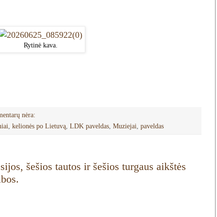
Rytinė kava.
entarų nėra:
iai
,
kelionės po Lietuvą
,
LDK paveldas
,
Muziejai
,
paveldas
ijos, šešios tautos ir šešios turgaus aikštės
ibos.