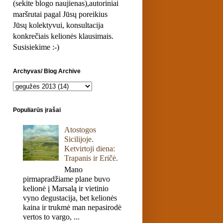
(sekite blogo naujienas),autoriniai
maršrutai pagal Jūsų poreikius
Jūsų kolektyvui, konsultacija
konkrečiais kelionės klausimais.
Susisiekime :-)
Archyvas/ Blog Archive
Populiarūs įrašai
Atostogos
Sicilijoje.
Ketvirtoji diena:
Trapanis ir Eričė.
Mano
pirmapradžiame plane buvo
kelionė į Marsalą ir vietinio
vyno degustacija, bet kelionės
kaina ir trukmė man nepasirodė
vertos to vargo, ...