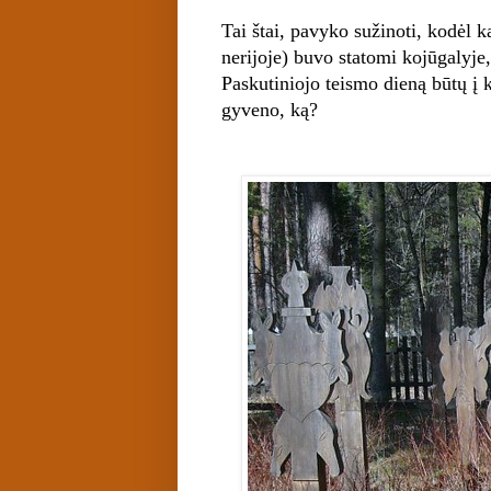
Tai štai, pavyko sužinoti, kodėl k
nerijoje) buvo statomi kojūgalyje
Paskutiniojo teismo dieną būtų į ką
gyveno, ką?