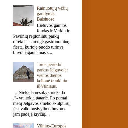
Rainuotųjų vėžių
gaudymas
Balsiuose
Lietuvos gamtos
fondas ir Verkių ir
Pavilnių regioninių parkų
direkcija surengė gastronominę
fiestą, kurioje puodo turinys
buvo pagaunamas s...
Juros periodo
parkas Jelgavoje:
vienos dienos
kelionė traukiniu
iš Vilniaus.
„ Niekada nesakyk niekada
,”- yra tokia patarlė. Po pernai
metų Jelgavos smėlio skulptūrų
festivalio nusivylimo buvome
jam padėję kryžių,...
Vilnius-Europos