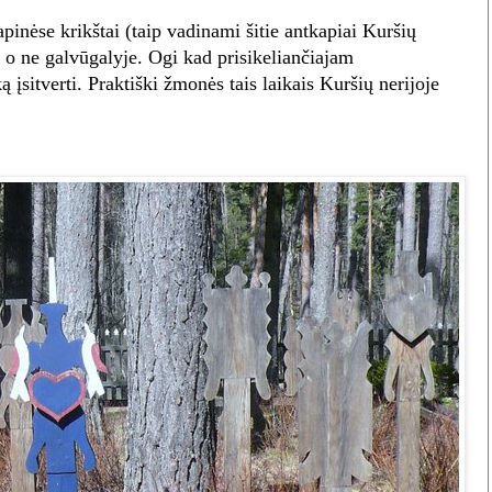
apinėse krikštai (taip vadinami šitie antkapiai Kuršių
, o ne galvūgalyje. Ogi kad prisikeliančiajam
 įsitverti. Praktiški žmonės tais laikais Kuršių nerijoje