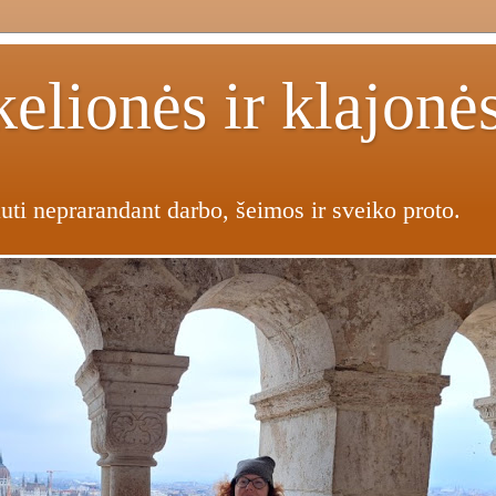
elionės ir klajonė
uti neprarandant darbo, šeimos ir sveiko proto.