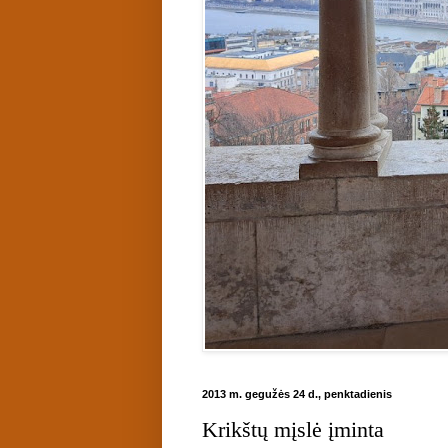
2013 m. gegužės 24 d., penktadienis
Krikštų mįslė įminta