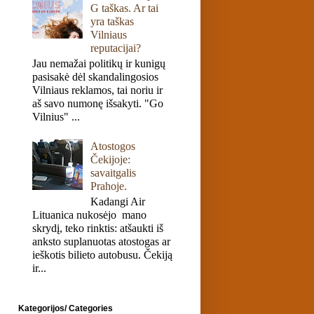
G taškas. Ar tai
yra taškas
Vilniaus
reputacijai?
Jau nemažai politikų ir kunigų
pasisakė dėl skandalingosios
Vilniaus reklamos, tai noriu ir
aš savo numonę išsakyti. "Go
Vilnius" ...
Atostogos
Čekijoje:
savaitgalis
Prahoje.
Kadangi Air
Lituanica nukosėjo mano
skrydį, teko rinktis: atšaukti iš
anksto suplanuotas atostogas ar
ieškotis bilieto autobusu. Čekiją
ir...
Kategorijos/ Categories