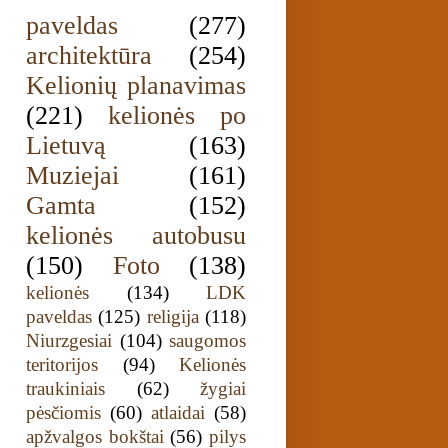
paveldas
(277)
architektūra
(254)
Kelionių planavimas
(221)
kelionės po
Lietuvą
(163)
Muziejai
(161)
Gamta
(152)
kelionės autobusu
(150)
Foto
(138)
kelionės
(134)
LDK
paveldas
(125)
religija
(118)
Niurzgesiai
(104)
saugomos
teritorijos
(94)
Kelionės
traukiniais
(62)
žygiai
pėsčiomis
(60)
atlaidai
(58)
apžvalgos bokštai
(56)
pilys