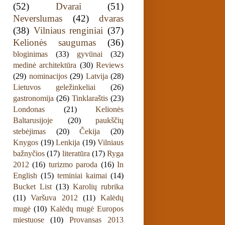
(52)
Dvarai
(51)
Neverslumas
(42)
dvaras
(38)
Vilniaus renginiai
(37)
Kelionės saugumas
(36)
bloginimas
(33)
gyvūnai
(32)
medinė architektūra
(30)
Reviews
(29)
nominacijos
(29)
Latvija
(28)
Lietuvos geležinkeliai
(26)
gastronomija
(26)
Tinklaraštis
(23)
Londonas
(21)
Kelionės
Baltarusijoje
(20)
paukščių
stebėjimas
(20)
Čekija
(20)
Knygos
(19)
Lenkija
(19)
Vilniaus
bažnyčios
(17)
literatūra
(17)
Ryga
2012
(16)
turizmo paroda
(16)
In
English
(15)
teminiai kaimai
(14)
Bucket List
(13)
Karolių rubrika
(11)
Varšuva 2012
(11)
Kalėdų
mugė
(10)
Kalėdų mugė Europos
miestuose
(10)
Provansas 2013