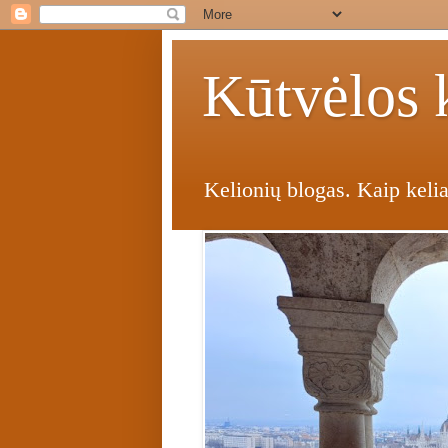
Kūtvėlos k
Kelionių blogas. Kaip kelia