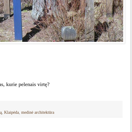
s, kurie pelenais virtę?
vą
,
Klaipėda
,
medinė architektūra