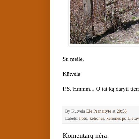
Su meile,
Kūtvėla
P.S. Hmmm... O tai ką daryti tiem
By Kūtvėla
Ele Pranaityte
at
20:58
Labels:
Foto
,
kelionės
,
kelionės po Lietu
Komentarų nėra: