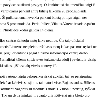
iau pavyksta susikurti paskyrą. O kankinausi skaitmeniškai taigi iš
vartotojams perkant antrą bilietą taikoma 20 proc.nuolaida.,
a. Ši puiki schema neveikia perkant bilietą pirmyn-atgal, nes
koma 5 proc.nuolaida. Perku bilietą Vilnius-Varėna ir tada e-paštu
i. Nuolaidos kodas galioja 14 dienų.
os centras šaltuoju metų laiku nedirba. Čia taip oficialiai
metis Lietuvos neapleido ir šaltasis metų laikas pas mus tęsiasi ne
, jeigu orientuotis pagal turizmo informacijos centrų darbo
s žurnalistai kėlėme šį Lietuvos turizmo skaudulį į paviršių ir visaip
klasikas, „iš bezdalų virvės nenuvysi“.
ji vagono laiptų pakopa kurviškai aukštai, tai jau persiprašau
eivė ar keleivis su sijonu, tai matosi visas Rojaus sodas. Bilietas
dar atsimenu vagonus su mediniais suolais. Žmonių nedaug, ryškiai
ai. Tikram dviratininkui, grybautojui ir Kūtvėlai nėra blogo oro.