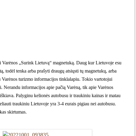
igyti Varėnos „Surink Lietuvą“ magnetuką. Daug kur Lietuvoje esu
ą, todėl tenka arba prašyti draugų atsiųsti
tų
magnetukų, arba
u
Varėnos
turizmo informacijos tinklalapiu. Tokio vartotojui
ti. Nerandu informacijos apie pačią Varėną, tik apie Varėnos
iškiava. Palyginu kelionės autobusu ir traukiniu kainas ir matau
eliauti traukiniu Lietuvoje yra 3-4 eurais pigiau nei autobusu.
kas skirtumas.