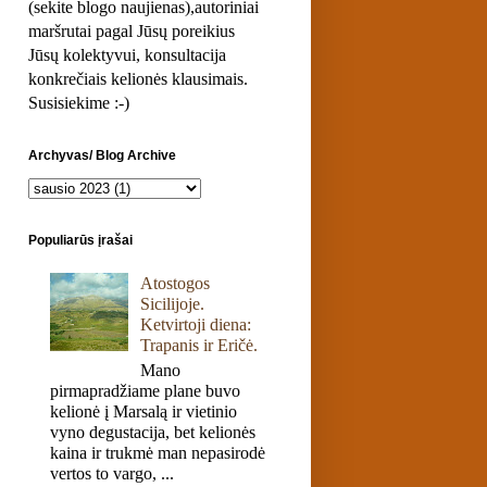
(sekite blogo naujienas),autoriniai
maršrutai pagal Jūsų poreikius
Jūsų kolektyvui, konsultacija
konkrečiais kelionės klausimais.
Susisiekime :-)
Archyvas/ Blog Archive
Populiarūs įrašai
Atostogos
Sicilijoje.
Ketvirtoji diena:
Trapanis ir Eričė.
Mano
pirmapradžiame plane buvo
kelionė į Marsalą ir vietinio
vyno degustacija, bet kelionės
kaina ir trukmė man nepasirodė
vertos to vargo, ...