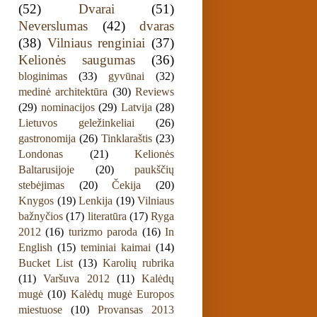
(52)
Dvarai
(51)
Neverslumas
(42)
dvaras
(38)
Vilniaus renginiai
(37)
Kelionės saugumas
(36)
bloginimas
(33)
gyvūnai
(32)
medinė architektūra
(30)
Reviews
(29)
nominacijos
(29)
Latvija
(28)
Lietuvos geležinkeliai
(26)
gastronomija
(26)
Tinklaraštis
(23)
Londonas
(21)
Kelionės
Baltarusijoje
(20)
paukščių
stebėjimas
(20)
Čekija
(20)
Knygos
(19)
Lenkija
(19)
Vilniaus
bažnyčios
(17)
literatūra
(17)
Ryga
2012
(16)
turizmo paroda
(16)
In
English
(15)
teminiai kaimai
(14)
Bucket List
(13)
Karolių rubrika
(11)
Varšuva 2012
(11)
Kalėdų
mugė
(10)
Kalėdų mugė Europos
miestuose
(10)
Provansas 2013