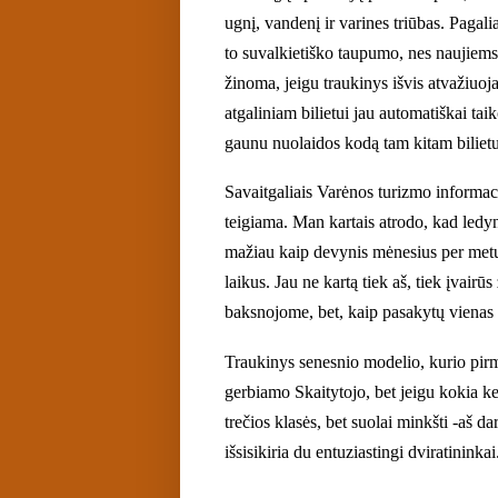
ugnį, vandenį ir varines triūbas. Pagal
to suvalkietiško taupumo, nes naujiems 
žinoma, jeigu traukinys išvis atvažiuoj
atgaliniam bilietui jau automatiškai tai
gaunu nuolaidos kodą tam kitam bilietu
Savaitgaliais Varėnos turizmo informacij
teigiama. Man kartais atrodo, kad ledyn
mažiau kaip devynis mėnesius per metus
laikus. Jau ne kartą tiek aš, tiek įvairū
baksnojome, bet, kaip pasakytų vienas 
Traukinys senesnio modelio, kurio pirmo
gerbiamo Skaitytojo, bet jeigu kokia kel
trečios klasės, bet suolai minkšti -aš 
išsisikiria du entuziastingi dviratinink