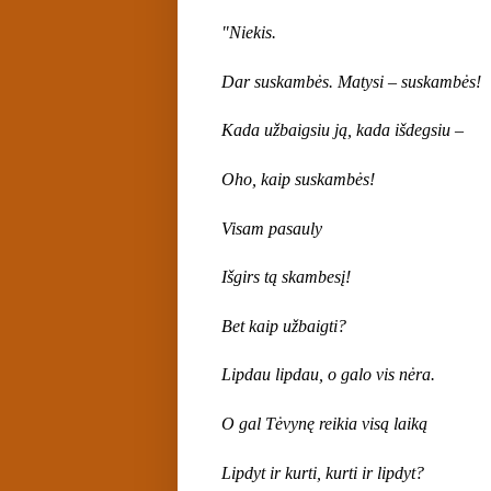
"Niekis.
Dar suskambės. Matysi – suskambės!
Kada užbaigsiu ją, kada išdegsiu –
Oho, kaip suskambės!
Visam pasauly
Išgirs tą skambesį!
Bet kaip užbaigti?
Lipdau lipdau, o galo vis nėra.
O gal Tėvynę reikia visą laiką
Lipdyt ir kurti, kurti ir lipdyt?