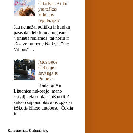
G taškas. Ar tai
yra taškas
Vilniaus
reputacijai?
Jau nemažai politikų ir kunigų
pasisakė dėl skandalingosios
Vilniaus reklamos, tai noriu ir
aš savo numonę išsakyti. "Go
Vilnius" ...
Atostogos
Čekijoje:
savaitgalis
Prahoje.
Kadangi Air
Lituanica nukosėjo mano
skrydį, teko rinktis: atšaukti iš
anksto suplanuotas atostogas ar
ieškotis bilieto autobusu. Čekiją
ir...
Kategorijos/ Categories