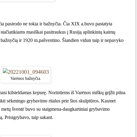
 pasirodo ne tokia ir bažnyčia. Čia XIX a.buvo pastatyta
stačiatikiams masiškai pasitraukus į Rusiją aplinkinių kaimų
ė į bažnyčią ir 1920 m.pašventino. Šiandien vidun taip ir nepavyko
Varėnos bažnyčia.
asi kilsteldamas kepurę. Norintiems iš Varėnos miškų grįžti pilna
kti sėkmingo grybavimo ritalus prie šios skulptūros. Kasmet
 metų
šventė buvo su staigmena-daugkartiniai grybavimo
mą
.
Prisigrybavo, taip sakant.