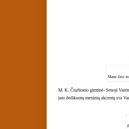
Mane žavi min
M. K. Čiurlionio gimtinė- Senoji Varėn
jam dedikuotų meninių akcentų yra Va
P