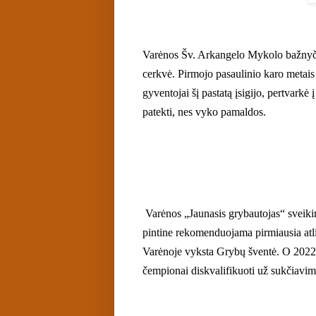
Varėnos Šv. Arkangelo Mykolo bažnyčia
cerkvė. Pirmojo pasaulinio karo metais 
gyventojai šį pastatą įsigijo, pertvark
patekti, nes vyko pamaldos.
Varėnos „Jaunasis grybautojas“ sveikin
pintine rekomenduojama pirmiausia atli
Varėnoje vyksta Grybų šventė. O
2022
čempionai diskvalifikuoti
už sukčiavi