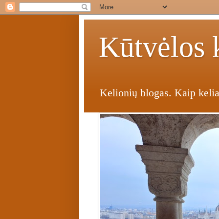
Kūtvėlos k
Kelionių blogas. Kaip kelia