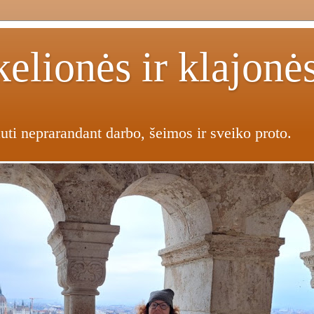
elionės ir klajonė
uti neprarandant darbo, šeimos ir sveiko proto.