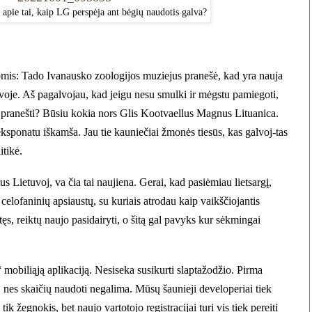
apie tai, kaip LG perspėja ant bėgių naudotis galva?
mis: Tado Ivanausko zoologijos muziejus pranešė, kad yra nauja
voje. Aš pagalvojau, kad jeigu nesu smulki ir mėgstu pamiegoti,
s pranešti? Būsiu kokia nors Glis Kootvaellus
Magnus
Lituanica.
eksponatu
iškamša. Jau tie kauniečiai žmonės tiesūs, kas galvoj-tas
itikė.
us Lietuvoj, va čia tai naujiena. Gerai, kad pasiėmiau lietsargį,
celofaninių apsiaustų, su kuriais atrodau kaip vaikščiojantis
ęs, reiktų naujo pasidairyti, o šitą gal pavyks kur sėkmingai
mobiliąją aplikaciją. Nesiseka susikurti slaptažodžio. Pirma
, nes skaičių naudoti negalima. Mūsų šaunieji developeriai tiek
ik žegnokis, bet naujo vartotojo registracijai turi vis tiek pereiti