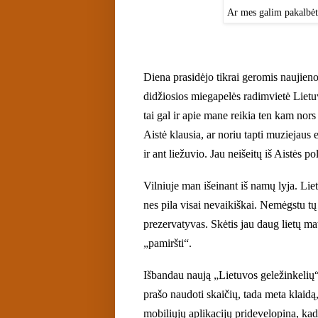
Ar mes galim pakalbėt 
Diena prasid
ėjo
tikrai
geromis naujieno
didžiosios miegapelės radimvietė Lietu
tai gal ir apie mane reikia ten kam nor
Aistė klausia, ar noriu tapti
muziejaus 
ir ant liežuvio. Jau neišeitų iš Aistės pol
Vilniuje man išeinant iš namų lyja. Liet
nes pila visai nevaikiškai. Nemėgstu tų 
prezervatyvas. Skėtis jau daug lietų mat
„pamiršti“.
Išbandau naują „Lietuvos geležinkelių“ 
prašo naudoti skaičių, tada meta klaidą
mobiliųjų aplikacijų pridevelopina, kad t