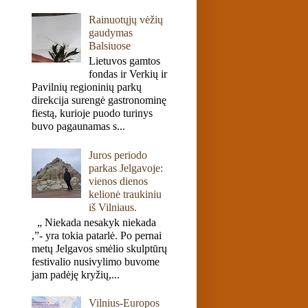
Rainuotųjų vėžių
gaudymas
Balsiuose
Lietuvos gamtos
fondas ir Verkių ir
Pavilnių regioninių parkų
direkcija surengė gastronominę
fiestą, kurioje puodo turinys
buvo pagaunamas s...
Juros periodo
parkas Jelgavoje:
vienos dienos
kelionė traukiniu
iš Vilniaus.
„ Niekada nesakyk niekada
,”- yra tokia patarlė. Po pernai
metų Jelgavos smėlio skulptūrų
festivalio nusivylimo buvome
jam padėję kryžių,...
Vilnius-Europos