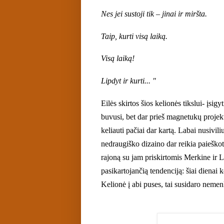
Nes jei sustoji tik – jinai ir miršta.
Taip, kurti visą laiką.
Visą laiką!
Lipdyt ir kurti... "
Eil
ės skirtos šios kelionės tikslui- įs
buvusi, bet dar prieš
magnetukų
projekt
keliauti pačiai dar kartą.
L
abai nusivili
nedraugiško dizaino dar reikia paieško
rajoną su
jam priskirtomis
Merkine ir L
pasikartojančią tendenciją:
šiai dienai
k
Kelionė į abi puses, tai susidaro nemen