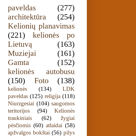
paveldas
(277)
architektūra
(254)
Kelionių planavimas
(221)
kelionės po
Lietuvą
(163)
Muziejai
(161)
Gamta
(152)
kelionės autobusu
(150)
Foto
(138)
kelionės
(134)
LDK
paveldas
(125)
religija
(118)
Niurzgesiai
(104)
saugomos
teritorijos
(94)
Kelionės
traukiniais
(62)
žygiai
pėsčiomis
(60)
atlaidai
(58)
apžvalgos bokštai
(56)
pilys