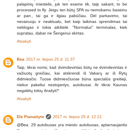
palapinių miestelis, juk ten esame tik, taip sakant, to be
processed to fly. Jeigu ten būtų SPA su nemokamu baseinu
ar pan., tai ga ir ilgiau pabūčiau. Dėl parkavimo, tai
nevairuoju ir neaktualu, bet kaip laikinas sprendimas tai
neblogas ir tokia aikštelė. "Normalus" terminalas, kiek
supratau, dabar ne Šengenui skirtas.
Atsakyti
Bea
2017 m. liepos 25 d. 11:37
Taip, tikrai norisi, kad dvimdevintas būtų ne dvimdevintas ir
važiuotų greičiau, kai atskrendi iš Vakarų ar iš Rytų
didmiesčio. Tuose didmiesčiuose būna specialūs greitieji,
niekur pakeliui nestojantys, autobusai. Ar tikrai Kaunas
negalėtų tokių išrašyti?
Atsakyti
Ele Pranaityte
2017 m. liepos 25 d. 12:21
@Bea: 29 autobusas yra miesto autobusas, aptarnaujantis