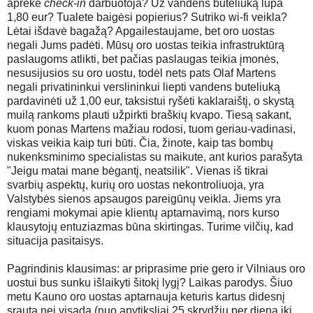
aprėkė
check-in
darbuotoja? Už vandens buteliuką lupa
1,80 eur? Tualete baigėsi popierius? Sutriko wi-fi veikla?
Lėtai išdavė bagažą? Apgailestaujame, bet oro uostas
negali Jums padėti. Mūsų oro uostas teikia infrastruktūrą
paslaugoms atlikti, bet pačias paslaugas teikia įmonės,
nesusijusios su oro uostu, todėl nets pats Olaf Martens
negali privatininkui verslininkui liepti vandens buteliuką
pardavinėti už 1,00 eur, taksistui ryšėti kaklaraištį, o skystą
muilą rankoms plauti užpirkti braškių kvapo. Tiesą sakant,
kuom ponas Martens mažiau rodosi, tuom geriau-vadinasi,
viskas veikia kaip turi būti. Čia, žinote, kaip tas bombų
nukenksminimo specialistas su maikute, ant kurios parašyta
"Jeigu matai mane bėgantį, neatsilik". Vienas iš tikrai
svarbių aspektų, kurių oro uostas nekontroliuoja, yra
Valstybės sienos apsaugos pareigūnų veikla. Jiems yra
rengiami mokymai apie klientų aptarnavimą, nors kurso
klausytojų entuziazmas būna skirtingas. Turime vilčių, kad
situacija pasitaisys.
Pagrindinis klausimas: ar priprasime prie gero ir Vilniaus oro
uostui bus sunku išlaikyti šitokį lygį? Laikas parodys. Šiuo
metu Kauno oro uostas aptarnauja keturis kartus didesnį
srautą nei visada (nuo apytiksliai 25 skrydžių per dieną iki