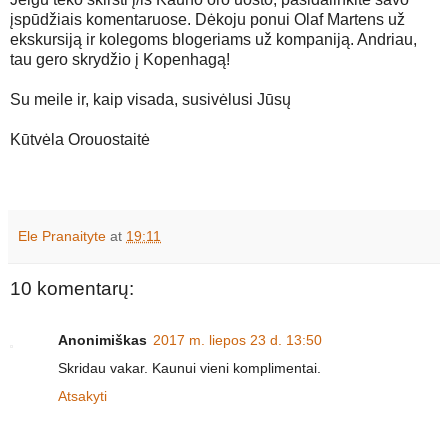
įspūdžiais komentaruose. Dėkoju ponui Olaf Martens už
ekskursiją ir kolegoms blogeriams už kompaniją. Andriau,
tau gero skrydžio į Kopenhagą!
Su meile ir, kaip visada, susivėlusi Jūsų
Kūtvėla Orouostaitė
Ele Pranaityte
at
19:11
10 komentarų:
Anonimiškas
2017 m. liepos 23 d. 13:50
Skridau vakar. Kaunui vieni komplimentai.
Atsakyti