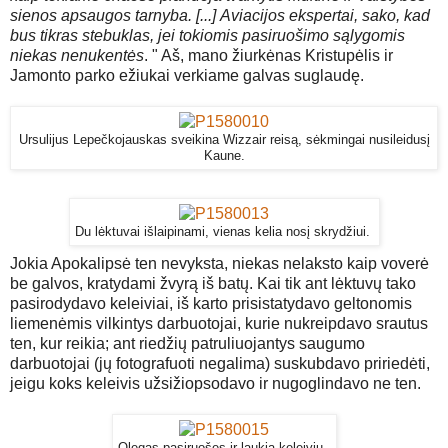
sienos apsaugos tarnyba. [...]
Aviacijos ekspertai, sako, kad
bus tikras stebuklas, jei tokiomis pasiruošimo sąlygomis
niekas nenukentės
.
" Aš, mano žiurkėnas Kristupėlis ir
Jamonto parko ežiukai verkiame galvas suglaudę.
Ursulijus Lepečkojauskas sveikina Wizzair reisą, sėkmingai nusileidusį
Kaune.
Du lėktuvai išlaipinami, vienas kelia nosį skrydžiui.
Jokia Apokalipsė ten nevyksta, niekas nelaksto kaip voverė
be galvos, kratydami žvyrą iš batų. Kai tik ant lėktuvų tako
pasirodydavo keleiviai, iš karto prisistatydavo geltonomis
liemenėmis vilkintys darbuotojai, kurie nukreipdavo srautus
ten, kur reikia; ant riedžių patruliuojantys saugumo
darbuotojai (jų fotografuoti negalima) suskubdavo pririedėti,
jeigu koks keleivis užsižiopsodavo ir nugoglindavo ne ten.
Olegas pasiruošęs ir laukia keleivių.