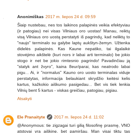
Anonimiškas
2017 m. liepos 24 d. 09:59
Šiaip nustebau, nes tos laikinos palapinės veikia efektyviau
(ir patogiau) nei visas Vilniaus oro uostas! Manau, reiktų
visą Vilniaus oro uostą perstatyti iš pagrindų, kad neliktų to
"naujo" terminalo su galybe laptų aukštyn-žemyn. Užtenka
didelės palapinės. Kas Kaune nepatiko, tai ilgalaikė
stovėjimo aikštelė (kuri nors ir labai arti terminalo) be jokio
stogo ir net be jokio rimtesnio pagrindo! Pavadinčiau ją
"statyk ant žvyro", kaina 8eur/parai, kas neatrodo labai
pigu... Ai, ir "normalus" Kauno oro uosto terminalas viduje
perstatytas, informacija belaukiant skrydžio keitėsi kelis
kartus, kažkokio aiškumo pasigedau... Bet vis tiek lenkia
Vilnių bent 5 kartus - viskas greičiau, patogiau, pigiau.
Atsakyti
Ele Pranaityte
2017 m. liepos 24 d. 11:02
@Anonymous: tie zigzagai turi gilią filosofinę prasmę, VNO
atstovai yra aiškinę, bet pamiršau. Man visai tiktų tas