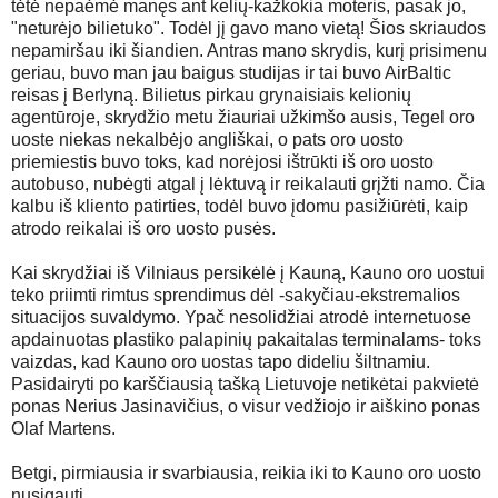
tėtė nepaėmė manęs ant kelių-kažkokia moteris, pasak jo,
"neturėjo bilietuko". Todėl jį gavo mano vietą! Šios skriaudos
nepamiršau iki šiandien. Antras mano skrydis, kurį prisimenu
geriau, buvo man jau baigus studijas ir tai buvo AirBaltic
reisas į Berlyną. Bilietus pirkau grynaisiais kelionių
agentūroje, skrydžio metu žiauriai užkimšo ausis, Tegel oro
uoste niekas nekalbėjo angliškai, o pats oro uosto
priemiestis buvo toks, kad norėjosi ištrūkti iš oro uosto
autobuso, nubėgti atgal į lėktuvą ir reikalauti grįžti namo. Čia
kalbu iš kliento patirties, todėl buvo įdomu pasižiūrėti, kaip
atrodo reikalai iš oro uosto pusės.
Kai skrydžiai iš Vilniaus persikėlė į Kauną, Kauno oro uostui
teko priimti rimtus sprendimus dėl -sakyčiau-ekstremalios
situacijos suvaldymo. Ypač nesolidžiai atrodė internetuose
apdainuotas plastiko palapinių pakaitalas terminalams- toks
vaizdas, kad Kauno oro uostas tapo dideliu šiltnamiu.
Pasidairyti po karščiausią tašką Lietuvoje netikėtai pakvietė
ponas Nerius Jasinavičius, o visur vedžiojo ir aiškino ponas
Olaf Martens.
Betgi, pirmiausia ir svarbiausia, reikia iki to Kauno oro uosto
nusigauti.