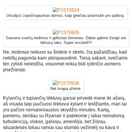
Ursulijus Lepečkojauskas domisi, kaip greičiau prasmukti pro patikrą.
Gavome svečių leidimus ir geltonas liemenes. Dabar galime žengti ant
lėktuvų tako. Super excited!!!!
Ne, leidimas nebuvo su širdele ir strėle, čia pažaidžiau, kad
nekiltų pagunda kam atsispausdinti. Tiesą sakant, svečiams
ten zylioti neleidžia, visuomet reikia būti lydinčio asmens
priežiūroje.
Net kvapą užėmė.
Kylančių ir tupiančių lėktuvų garsai privedė mane iki ašarų,
aš visada taip jaučiuosi lėktuvui kylant ir leidžiantis, man tai
yra pačios nemaloniausios skrydžio minutės. Kartą,
pamenu, skridau su Ryanair ir patekome į labai nemalonią
turbulenciją, viskas, galvoju,
amenlilja
, bet žiūrau,
stiuardesės toliau ramiai sau stumdo vežimėlį su kava ir