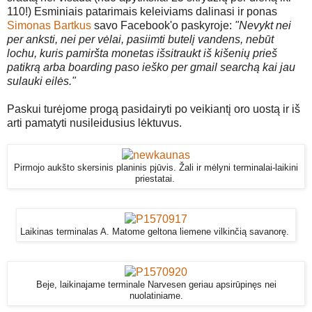
110!) Esminiais patarimais keleiviams dalinasi ir ponas
Simonas Bartkus
savo Facebook'o paskyroje:
"
Nevykt nei
per anksti, nei per vėlai, pasiimti butelį vandens, nebūt
lochu, kuris pamiršta monetas išsitraukt iš kišenių prieš
patikrą arba boarding paso ieško per gmail searchą kai jau
sulauki eilės."
Paskui turėjome progą pasidairyti po veikiantį oro uostą ir iš
arti pamatyti nusileidusius lėktuvus.
Pirmojo aukšto skersinis planinis pjūvis. Žali ir mėlyni terminalai-laikini
priestatai.
Laikinas terminalas A. Matome geltona liemene vilkinčią savanorę.
Beje, laikinajame terminale Narvesen geriau apsirūpinęs nei
nuolatiniame.