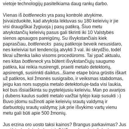
vietoje technologijų pasitelkiama daug rankų darbo.
Vienas iš
bottlenecks
yra pasų kontrolė atvykime.
Įsivaizduokite, kad atvyksta lėktuvas su 180 keleivių ir jie
visi draugiškai žygiuoja į pasų patikrą. Šiuo metu
atvykstančių keleivių pasus gali tikrinti iki 10 Valstybės
sienos apsaugos pareigūnų. Su išvykstančiais kiek
paprasčiau,
bottlenecks
pasų patikroje beveik nesusidaro,
nes keleiviai turi tendenciją atvykti 3 val. iki skrydžio, todėl
tikrai užtenka laiko visoms procedūroms. Tai ypač aktualu,
nes kitas
bottleneck
yra būtent išvykstančiųjų saugumo
patikra, kai reikia nusirengti, praeiti metalo detektorių,
apsirengti, susirinkti daiktus...šiame etape būna grūstis iškart
už patikros, kol žmonės susigraibo, ir veiksmas stabdomas,
jeigu kas nors supypia metalo detektoriuje-tada visi laukia,
kol bus išsiaiškinta su pyptelėjusiu keleiviu. Man po avarijos
į dubens kaulus sudėti metalo varžtai tylėjo kaip susukti :-)
Buvo įdomu sužinoti apie keleivių srautų valdymą ir
darbuotojų srautų valdymą: juk prie išvykimo vartų vienu
metu gali būti apie 500 žmonių.
Jus erzina oro uosto taksi kainos? Brangus parkavimas? Jus