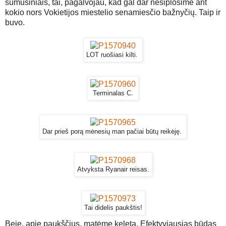
sumušiniais, tai, pagalvojau, kad gal dar nesiplosime ant
kokio nors Vokietijos miestelio senamiesčio bažnyčių. Taip ir
buvo.
LOT ruošiasi kilti.
Terminalas C.
Dar prieš porą mėnesių man pačiai būtų reikėję.
Atvyksta Ryanair reisas.
Tai didelis paukštis!
Beje, apie paukščius, matėme keletą. Efektyviausias būdas