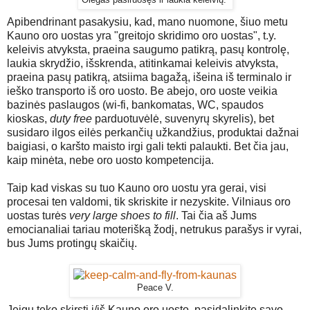
Apibendrinant pasakysiu, kad, mano nuomone, šiuo metu
Kauno oro uostas yra "greitojo skridimo oro uostas", t.y.
keleivis atvyksta, praeina saugumo patikrą, pasų kontrolę,
laukia skrydžio, išskrenda, atitinkamai keleivis atvyksta,
praeina pasų patikrą, atsiima bagažą, išeina iš terminalo ir
ieško transporto iš oro uosto. Be abejo, oro uoste veikia
bazinės paslaugos (wi-fi, bankomatas, WC, spaudos
kioskas,
duty free
parduotuvėlė, suvenyrų skyrelis), bet
susidaro ilgos eilės perkančių užkandžius, produktai dažnai
baigiasi, o karšto maisto irgi gali tekti palaukti. Bet čia jau,
kaip minėta, nebe oro uosto kompetencija.
Taip kad viskas su tuo Kauno oro uostu yra gerai, visi
procesai ten valdomi, tik skriskite ir nezyskite. Vilniaus oro
uostas turės
very large shoes to fill
. Tai čia aš Jums
emocianaliai tariau moterišką žodį, netrukus parašys ir vyrai,
bus Jums protingų skaičių.
Peace V.
Jeigu teko skirsti į/iš Kauno oro uosto, pasidalinkite savo