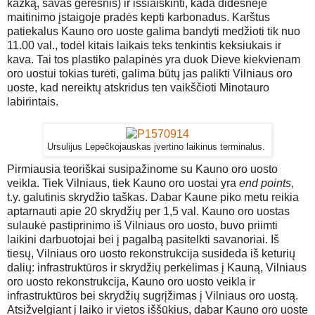
kažką, savas geresnis) ir išsiaiškinti, kada didesnėje
maitinimo įstaigoje pradės kepti karbonadus. Karštus
patiekalus Kauno oro uoste galima bandyti medžioti tik nuo
11.00 val., todėl kitais laikais teks tenkintis keksiukais ir
kava. Tai tos plastiko palapinės yra duok Dieve kiekvienam
oro uostui tokias turėti, galima būtų jas palikti Vilniaus oro
uoste, kad nereiktų atskridus ten vaikščioti Minotauro
labirintais.
Ursulijus Lepečkojauskas įvertino laikinus terminalus.
Pirmiausia teoriškai susipažinome su Kauno oro uosto
veikla. Tiek Vilniaus, tiek Kauno oro uostai yra
end points
,
t.y. galutinis skrydžio taškas. Dabar Kaune piko metu reikia
aptarnauti apie 20 skrydžių per 1,5 val. Kauno oro uostas
sulaukė pastiprinimo iš Vilniaus oro uosto, buvo priimti
laikini darbuotojai bei į pagalbą pasitelkti savanoriai. Iš
tiesų, Vilniaus oro uosto rekonstrukcija susideda iš keturių
dalių: infrastruktūros ir skrydžių perkėlimas į Kauną, Vilniaus
oro uosto rekonstrukcija, Kauno oro uosto veikla ir
infrastruktūros bei skrydžių sugrįžimas į Vilniaus oro uostą.
Atsižvelgiant į laiko ir vietos iššūkius, dabar Kauno oro uoste