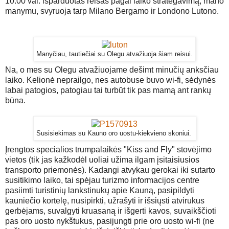
10.00 val. išparduotas reisas pagal laiko strategavimą, mano
manymu, svyruoja tarp Milano Bergamo ir Londono Lutono.
Manyčiau, tautiečiai su Olegu atvažiuoja šiam reisui.
Na, o mes su Olegu atvažiuojame dešimt minučių anksčiau
laiko. Kelionė neprailgo, nes autobuse buvo wi-fi, sėdynės
labai patogios, patogiau tai turbūt tik pas mamą ant rankų
būna.
Susisiekimas su Kauno oro uostu-kiekvieno skoniui.
Įrengtos specialios trumpalaikės "Kiss and Fly" stovėjimo
vietos (tik jas kažkodėl uoliai užima ilgam įsitaisiusios
transporto priemonės). Kadangi atvykau gerokai iki sutarto
susitikimo laiko, tai spėjau turizmo informacijos centre
pasiimti turistinių lankstinukų apie Kauną, pasipildyti
kauniečio kortelę, nusipirkti, užrašyti ir išsiųsti atvirukus
gerbėjams, suvalgyti kruasaną ir išgerti kavos, suvaikščioti
pas oro uosto nykštukus, pasijungti prie oro uosto wi-fi (ne