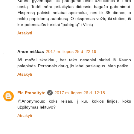
Kauno gyventojus, tik patogumo dėlei užsukantis ir į oro
uostą. Todėl nėra pritaikytas didesnio bagažo gabenimui.
Ekspresą paleisti nelabai apsimoka, nes tik 35 dienos, o
reiktų papildomų autobusų. O ekspresas vežtų iki stoties, iš
kur potencialūs turistai "pabėgtų" į Vilnių.
Atsakyti
Anonimiškas
2017 m. liepos 25 d. 22:19
Aš mažai skraidau, bet teko neseniai skristi iš Kauno
palapinės. Personalo daug, jis labai paslaugus. Man patiko.
Atsakyti
Ele Pranaityte
2017 m. liepos 26 d. 12:18
@Anonymous: koks reisas, į kur, kokios linijos, koks
užpildymas lėktuvo?
Atsakyti