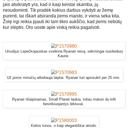
jais atsikratyti yra, kad ir kaip keistai skamba, jų
nesudominti. Tik pradėk kokius darbus vykdyti ar žemę
purenti, tai iškart atsiranda jiems maisto, ir viena seka kita.
Žolę irgi reikia pjauti iki tam tikro aukščio, kad jiems nebūtų
kur slėptis. Oro uoste apie viską reikia pagalvoti.
Ursulijus Lepečkojauskas sveikina Ryanair reisą, sėkmingai nusileidusį
Kaune.
Už poros minučių atkeliauja laiptai. Ryanair turi apsisukti per 25 min.
Ryanair išlaipinamas, Small Planet laukia, toliau matosi du kilti
besirikiuojantys lėktuvai.
Kelios tonos, o kaip elegantiškai atrodo.