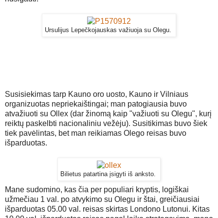
Ursulijus Lepečkojauskas važiuoja su Olegu.
Susisiekimas tarp Kauno oro uosto, Kauno ir Vilniaus
organizuotas nepriekaištingai; man patogiausia buvo
atvažiuoti su Ollex (dar žinomą kaip "važiuoti su Olegu", kurį
reiktų paskelbti nacionaliniu vežėju). Susitikimas buvo šiek
tiek pavėlintas, bet man reikiamas Olego reisas buvo
išparduotas.
Bilietus patartina įsigyti iš anksto.
Mane sudomino, kas čia per populiari kryptis, logiškai
užmečiau 1 val. po atvykimo su Olegu ir štai, greičiausiai
išparduotas 05.00 val. reisas skirtas Londono Lutonui. Kitas