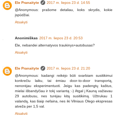
Ele Pranaityte
2017 m. liepos 23 d. 14:55
@Anonymous: prašome detaliau, koks skrydis, kokie
įspūdžiai.
Atsakyti
Anonimiškas
2017 m. liepos 23 d. 20:53
Ele, nebandei alternatyvos traukinys+autobusas?
Atsakyti
Ele Pranaityte
2017 m. liepos 23 d. 21:20
@Anonymous: kadangi reikėjo būti svarbiam susitikimui
konkrečiu laiku, tai ėmiau door-to-door transportą,
nenorėjau eksperimentuoti. Jeigu kas padengtų kaštus,
mielai išbandyčiau ir tokį variantą :-) Atgal į Kauną važiavau
29 autobusu, nes turėjau kitą susitikimą. Užtrukau 1
valandą, kas šiaip nefaina, nes iki Vilniaus Olego ekspresas
atveža per 1,5 val.
Atsakyti