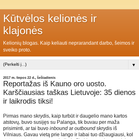
Kūtvėlos kelionės ir
klajonės
Kelionių blogas. Kaip keliauti neprarandant darbo, šeimos ir
sveiko proto.
▼
2017 m. liepos 22 d., šeštadienis
Reportažas iš Kauno oro uosto.
Karščiausias taškas Lietuvoje: 35 dienos
ir laikrodis tiksi!
Pirmas mano skrydis, kaip turbūt ir daugelio mano kartos
atstovų, buvo susijęs su Palanga, tik buvau per maža
prisiminti, ar tai buvo
inbound
ar
outbound
skrydis iš
Vilniaus. Gavau vietą prie lango ir labai tuo džiaugiausi, kol