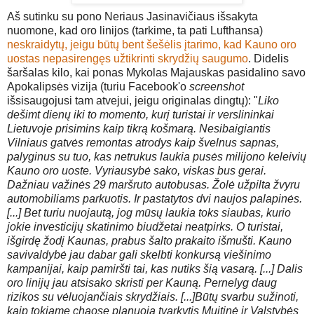
Aš sutinku su pono Neriaus Jasinavičiaus išsakyta
nuomone, kad oro linijos (tarkime, ta pati Lufthansa)
neskraidytų, jeigu būtų bent šešėlis įtarimo, kad Kauno oro
uostas nepasirengęs užtikrinti skrydžių saugumo
. Didelis
šaršalas kilo, kai ponas Mykolas Majauskas pasidalino savo
Apokalipsės vizija (turiu Facebook'o
screenshot
išsisaugojusi tam atvejui, jeigu originalas dingtų): "
Liko
dešimt dienų iki to momento, kurį turistai ir verslininkai
Lietuvoje prisimins kaip tikrą košmarą. Nesibaigiantis
Vilniaus gatvės remontas atrodys kaip švelnus sapnas,
palyginus su tuo, kas netrukus laukia pusės milijono keleivių
Kauno oro uoste.
Vyriausybė sako, viskas bus gerai.
Dažniau važinės 29 maršruto autobusas. Žolė užpilta žvyru
automobiliams parkuotis. Ir pastatytos dvi naujos pala
pinės.
[...]
Bet turiu nuojautą, jog mūsų laukia toks siaubas, kurio
jokie investicijų skatinimo biudžetai neatpirks. O turistai,
išgirdę žodį Kaunas, prabus šalto prakaito išmušti.
Kauno
savivaldybė jau dabar gali skelbti konkursą viešinimo
kampanijai, kaip pamiršti tai, kas nutiks šią vasarą. [...]
Dalis
oro linijų jau atsisako skristi per Kauną. Pernelyg daug
rizikos su vėluojančiais skrydžiais. [...]
Būtų svarbu sužinoti,
kaip tokiame chaose planuoja tvarkytis Muitinė ir Valstybės