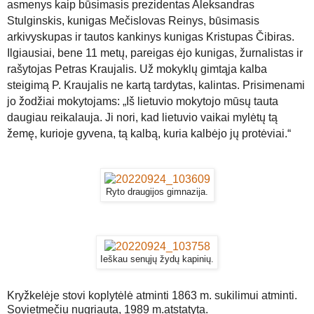
asmenys kaip būsimasis prezidentas Aleksandras
Stulginskis, kunigas Mečislovas Reinys, būsimasis
arkivyskupas ir tautos kankinys kunigas Kristupas Čibiras.
Ilgiausiai, bene 11 metų, pareigas ėjo kunigas, žurnalistas ir
rašytojas Petras Kraujalis. Už mokyklų gimtąja kalba
steigimą P. Kraujalis ne kartą tardytas, kalintas. Prisimenami
jo žodžiai mokytojams: „Iš lietuvio mokytojo mūsų tauta
daugiau reikalauja. Ji nori, kad lietuvio vaikai mylėtų tą
žemę, kurioje gyvena, tą kalbą, kuria kalbėjo jų protėviai.“
Ryto draugijos gimnazija.
Ieškau senųjų žydų kapinių.
Kryžkelėje stovi koplytėlė atminti 1863 m. sukilimui atminti.
Sovietmečiu nugriauta, 1989 m.atstatyta.