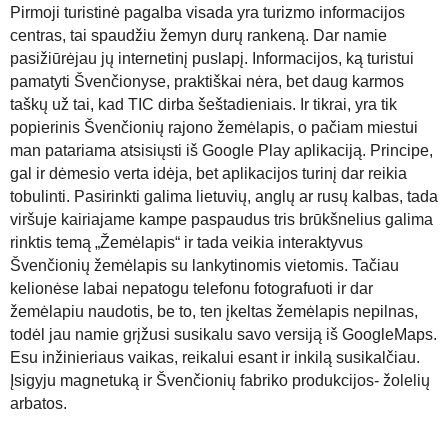
Pirmoji turistinė pagalba visada yra turizmo informacijos
centras,
tai spaudžiu žemyn durų rankeną. Dar namie
pasižiūrėjau jų internetinį puslapį. Informacijos, ką turistui
pamatyti Švenčionyse, praktiškai nėra, bet daug karmos
taškų už tai, kad TIC dirba šeštadieniais. Ir tikrai, yra tik
popierinis Švenčionių rajono žemėlapis, o pačiam miestui
man patariama atsisiųsti iš Google Play aplikaciją.
Principe,
gal ir dėmesio verta idėja, bet aplikacijos turinį dar reikia
tobulinti. Pasirinkti galima lietuvių, anglų ar rusų kalbas, tada
viršuje kairiajame kampe paspaudus tris brūkšnelius galima
rinktis temą „Žemėlapis“ ir tada veikia interaktyvus
Švenčionių žemėlapis su lankytinomis vietomis. Tačiau
kelionėse labai nepatogu telefonu fotografuoti ir dar
žemėlapiu naudotis, be to, ten įkeltas žemėlapis nepilnas,
todėl jau namie grįžusi susikalu savo versiją iš GoogleMaps.
Esu inžinieriaus vaikas, reikalui esant ir inkilą susikalčiau.
Įsigyju magnetuką ir Švenčionių fabriko produkcijos- žolelių
arbatos.