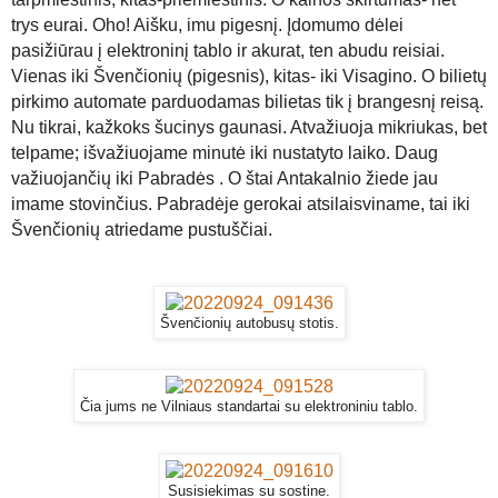
trys eurai. Oho! Aišku, imu pigesnį. Įdomumo dėlei
pasižiūrau į elektroninį tablo ir akurat, ten abudu reisiai.
Vienas iki Švenčionių (pigesnis), kitas- iki Visagino. O bilietų
pirkimo automate parduodamas bilietas tik į brangesnį reisą.
Nu tikrai, kažkoks šucinys gaunasi. Atvažiuoja mikriukas, bet
telpame; išvažiuojame minutė iki nustatyto laiko. Daug
važiuojančių iki Pabradės . O štai Antakalnio žiede jau
imame stovinčius. Pabradėje gerokai atsilaisviname, tai iki
Švenčionių atriedame pustuščiai.
Švenčionių autobusų stotis.
Čia jums ne Vilniaus standartai su elektroniniu tablo.
Susisiekimas su sostine.