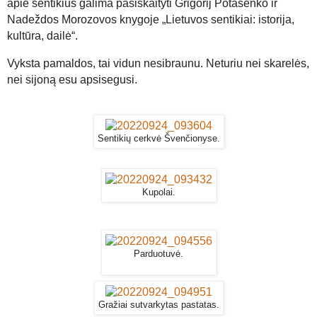
apie sentikius galima pasiskaityti Grigorij Potašenko ir
Nadeždos Morozovos knygoje „Lietuvos sentikiai: istorija,
kultūra, dailė“.
Vyksta pamaldos, tai vidun nesibraunu. Neturiu nei skarelės,
nei sijoną esu apsisegusi.
Sentikių cerkvė Švenčionyse.
Kupolai.
Parduotuvė.
Gražiai sutvarkytas pastatas.