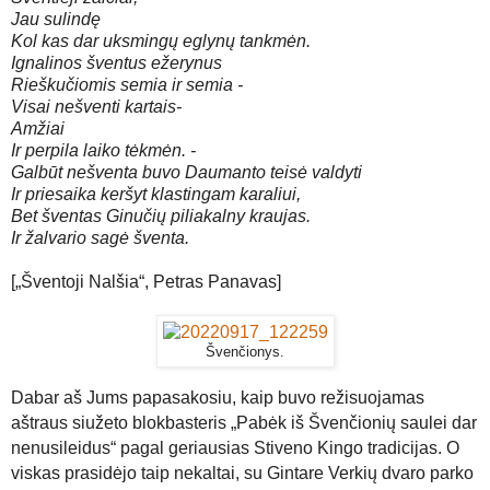
Jau sulindę
Kol kas dar uksmingų eglynų tankmėn.
Ignalinos šventus ežerynus
Rieškučiomis semia ir semia -
Visai nešventi kartais-
Amžiai
Ir perpila laiko tėkmėn. -
Galbūt nešventa buvo Daumanto teisė valdyti
Ir priesaika keršyt klastingam karaliui,
Bet šventas Ginučių piliakalny kraujas.
Ir žalvario sagė šventa.
[„Šventoji Nalšia“, Petras Panavas]
Švenčionys.
Dabar
aš Jums papasakosiu, kaip buvo režisuojamas
aštraus siužeto blokbasteris „Pabėk iš Švenčionių saulei dar
nenusileidus“ pagal geriausias Stiveno Kingo tradicijas.
O
viskas prasidėjo taip nekaltai,
su Gintare
Verkių dvaro parko