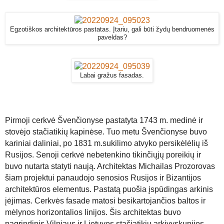
Egzotiškos architektūros pastatas. Įtariu, gali būti žydų bendruomenės
paveldas?
Labai gražus fasadas.
Pirmoji cerkvė Švenčionyse pastatyta 1743 m. medinė ir
stovėjo stačiatikių kapinėse. Tuo metu Švenčionyse buvo
kariniai daliniai, po 1831 m.sukilimo atvyko persikėlėlių iš
Rusijos. Senoji cerkvė nebetenkino tikinčiųjų poreikių ir
buvo nutarta statyti naują. Architektas Michailas Prozorovas
šiam projektui panaudojo senosios Rusijos ir Bizantijos
architektūros elementus. Pastatą puošia įspūdingas arkinis
įėjimas. Cerkvės fasade matosi besikartojančios baltos ir
mėlynos horizontalios linijos. Šis architektas buvo
pagrindinis Vilniaus ir Lietuvos stačiatikių arkivyskupijos