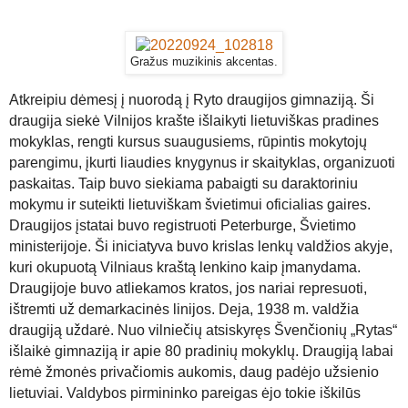
Gražus muzikinis akcentas.
Atkreipiu dėmesį į nuorodą į Ryto draugijos gimnaziją.
Ši
draugija siekė Vilnijos krašte išlaikyti lietuviškas pradines
mokyklas, rengti kursus suaugusiems, rūpintis mokytojų
parengimu, įkurti liaudies knygynus ir skaityklas, organizuoti
paskaitas. Taip buvo siekiama pabaigti su daraktoriniu
mokymu ir suteikti lietuviškam švietimui oficialias gaires.
Draugijos įstatai buvo registruoti Peterburge, Švietimo
ministerijoje. Ši iniciatyva buvo krislas lenkų valdžios akyje,
kuri okupuotą Vilniaus kraštą lenkino kaip įmanydama.
Draugijoje buvo atliekamos kratos, jos nariai represuoti,
ištremti už demarkacinės linijos. Deja, 1938 m. valdžia
draugiją uždarė. Nuo vilniečių atsiskyręs Švenčionių „Rytas“
išlaikė gimnaziją ir apie 80 pradinių mokyklų. Draugiją labai
rėmė žmonės privačiomis aukomis, daug padėjo užsienio
lietuviai. Valdybos pirmininko pareigas ėjo tokie iškilūs