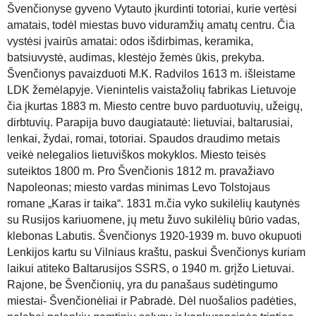
Švenčionyse gyveno Vytauto įkurdinti totoriai, kurie vertėsi
amatais, todėl miestas buvo viduramžių amatų centru. Čia
vystėsi įvairūs amatai: odos išdirbimas, keramika,
batsiuvystė, audimas, klestėjo žemės ūkis, prekyba.
Švenčionys pavaizduoti M.K. Radvilos 1613 m. išleistame
LDK žemėlapyje.
Vienintelis vaistažolių fabrikas Lietuvoje
čia įkurtas 1883 m. Miesto centre buvo parduotuvių, užeigų,
dirbtuvių. Parapija buvo daugiatautė: lietuviai, baltarusiai,
lenkai, žydai, romai, totoriai. Spaudos draudimo metais
veikė nelegalios lietuviškos mokyklos. Miesto teisės
suteiktos 1800 m. Pro Švenčionis 1812 m. pravažiavo
Napoleonas; miesto vardas minimas Levo Tolstojaus
romane „Karas ir taika“. 1831 m.čia vyko sukilėlių kautynės
su Rusijos kariuomene, jų metu
žuvo sukilėlių būrio vadas,
klebonas Labutis. Švenčionys 1920-1939 m. buvo okupuoti
Lenkijos kartu su Vilniaus kraštu, paskui Švenčionys kuriam
laikui atiteko Baltarusijos SSRS, o 1940 m. grįžo Lietuvai.
Rajone, be Švenčionių, yra du panašaus sudėtingumo
miestai- Švenčionėliai ir Pabradė. Dėl nuošalios padėties,