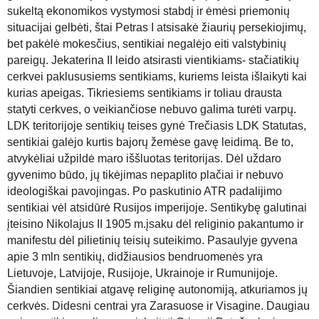
sukeltą ekonomikos vystymosi stabdį ir ėmėsi priemonių
situacijai gelbėti, štai Petras I atsisakė žiaurių persekiojimų,
bet pakėlė mokesčius, sentikiai negalėjo eiti valstybinių
pareigų. Jekaterina II leido atsirasti vientikiams- stačiatikių
cerkvei paklususiems sentikiams, kuriems leista išlaikyti kai
kurias apeigas. Tikriesiems sentikiams ir toliau drausta
statyti cerkves, o veikiančiose nebuvo galima turėti varpų.
LDK teritorijoje sentikių teises gynė Trečiasis LDK Statutas,
sentikiai galėjo kurtis bajorų žemėse gavę leidimą. Be to,
atvykėliai užpildė maro iššluotas teritorijas. Dėl uždaro
gyvenimo būdo, jų tikėjimas nepaplito plačiai ir nebuvo
ideologiškai pavojingas. Po paskutinio ATR padalijimo
sentikiai vėl atsidūrė Rusijos imperijoje. Sentikybę galutinai
įteisino Nikolajus II 1905 m.įsaku dėl religinio pakantumo ir
manifestu dėl pilietinių teisių suteikimo. Pasaulyje gyvena
apie 3 mln sentikių, didžiausios bendruomenės yra
Lietuvoje, Latvijoje, Rusijoje, Ukrainoje ir Rumunijoje.
Šiandien sentikiai atgavę religinę autonomiją, atkuriamos jų
cerkvės. Didesni centrai yra Zarasuose ir Visagine. Daugiau