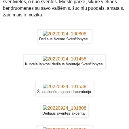
šventvietės, o nuo šventės. Miesto parke įsikūrė vietinės
bendruomenės su savo vaišėmis, šucinių puodais, amatais,
žaidimais ir muzika.
Derliaus šventė Švenčionyse.
Kūtvėla lankosi derliaus šventėje Švenčionyse.
Šiuolaikinės raganos laboratorija.
Derliaus šventės akcentai.