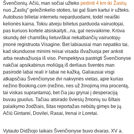
Švenčionių. Ačiū, man sočiai užteko
pėdinti 4 km iki Žaslių
nuo „Žaslių“ geležinkelio stoties, tai gal šiam kartui ir užteks.
Autobuso bilietai internetu neparduodami, todėl neaiški
kelionės kaina. Tokiu atveju bilietus parduoda vairuotojai,
pas kuriuos kortele atsiskaityti...na, gal nesvaikime. Krūva
skundų dėl chamiškų lietuviškai nekalbančių vairuotojų-
įmonė registruota Visagine. Bet labiausiai man nepatiko tai,
kad skunduose minimi reisai visada išvažiuoja per anksti
arba neatvažiuoja iš viso. Perspektyva pastrigti Švenčionyse
nakčiai apsikabinus moliūgą iš derliaus šventės
man
pasirodė labai
reali ir labai
ne kažką.
Galiausiai visgi
atkapsčiau Švenčionyse dvi nakvynės vietas, apie kurias
nežino Booking.com (nežino, nes už žinojimą ima procentą,
tai viskas suprantama), bet čia jau grynai į desperaciją
buvau įpuolus. Tačiau atsirado šviesių žmonių su šiltais
palaikymo žodžiais, šitas reportažas nebūtų gimęs be jų.
Ačiū Gintarei, Dovilei, Rasai, Irenai ir Loretai.
Vytauto Didžiojo laikais Švenčionyse buvo dvaras. XV a.