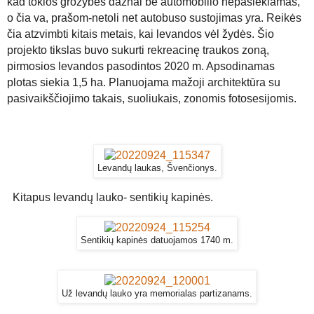
kad tokios grožybės dažnai be automobilio nepasiekiamas,
o čia va, prašom-netoli net autobuso sustojimas yra. Reikės
čia atzvimbti kitais metais, kai levandos vėl žydės. Šio
projekto tikslas buvo sukurti rekreacinę traukos zoną,
pirmosios levandos pasodintos 2020 m. Apsodinamas
plotas siekia 1,5 ha. Planuojama mažoji architektūra su
pasivaikščiojimo takais, suoliukais, zonomis fotosesijomis.
Levandų laukas, Švenčionys.
Kitapus levandų lauko- sentikių kapinės.
Sentikių kapinės datuojamos 1740 m.
Už levandų lauko yra memorialas partizanams.