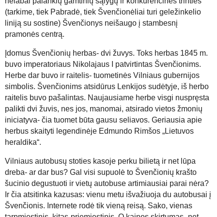
nelabai palankių gamtinių sąlygų ir konkurencinės trinties
(tarkime, tiek Pabradė, tiek Švenčionėliai turi geležinkelio
liniją su sostine) Švenčionys neišaugo į stambesnį
pramonės centrą.
Į
domus Švenčionių herbas- dvi žuvys. Toks herbas 1845 m.
buvo imperatoriaus Nikolajaus I patvirtintas Švenčionims.
Herbe dar buvo ir raitelis- tuomet
inės
Vilniaus gubernijos
simbolis. Švenčionims atsidūrus Lenkijos sudėtyje, iš herbo
raitelis buvo pašalintas. Naujausiame herbe visgi nuspręsta
palikti dvi žuvis, nes jos, manomai, atsirado vietos žmonių
iniciatyva- čia tuomet būta gausu seliavos.
Geriausia apie
herbus skaityti legendinėje Edmundo Rimšos „Lietuvos
heraldika“.
Vilniaus autobusų stoties kasoje perku bilietą ir net lūpa
dreba- ar dar bus? Gal visi supuolė to Švenčionių krašto
šucinio degustuoti ir vietų autobuse artimiausiai parai nėra?
Ir čia atsitinka kazusas: vienu metu išvažiuoja du autobusai į
Švenčionis. Internete rodė tik vieną reisą. Sako, vienas
tarpmiestinis, kitas-priemiestinis. O kainos skirtumas- net