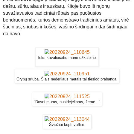
dešrų, sūrių, alaus ir auskarų. Kitoje buvo iš rajonų
suvažiavusios tradiciniai rūbais pasipuošusios
bendruomenės, kurios demonstravo tradicinius amatus, virė
šucinius, sriubas ir košes, vaišino širdingai ir dar širdingiau
dainavo.
Toks kavalieraitis mane užkalbino.
Grybų sriuba. Šiais nederliaus metais tai tiesiog prabanga.
"Dosni mums, nusidėjėliams, žemė..."
Šviežiai kepti vafliai.