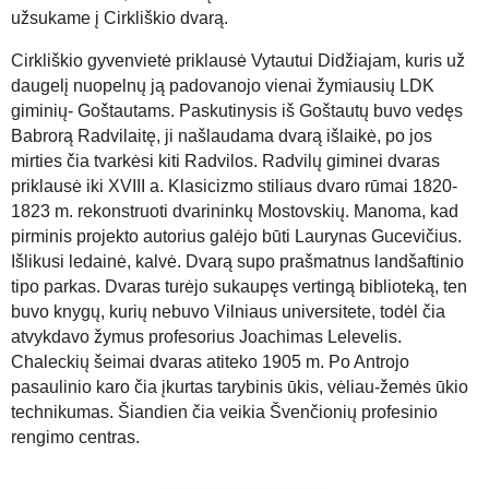
užsukame į Cirkliškio dvarą.
Cirkliškio gyvenvietė priklausė Vytautui Didžiajam, kuris už
daugelį nuopelnų ją padovanojo vienai žymiausių LDK
giminių- Goštautams. Paskutinysis iš Goštautų buvo vedęs
Babrorą Radvilaitę, ji našlaudama dvarą išlaikė, po jos
mirties čia tvarkėsi kiti Radvilos. Radvilų giminei dvaras
priklausė iki XVIII a.
Klasicizmo stiliaus dvaro rūmai
1820-
1823 m. rekonstruoti dvarininkų Mostovskių. Manoma, kad
pirminis projekto autorius galėjo būti Laurynas Gucevičius.
Išlikusi ledainė, kalvė. Dvarą supo prašmatnus landšaftinio
tipo parkas. Dvaras turėjo sukaupęs vertingą biblioteką, ten
buvo knygų, kurių nebuvo Vilniaus universitete, todėl čia
atvykdavo žymus profesorius Joachimas Lelevelis.
Chaleckių šeimai dvaras atiteko 1905 m.
Po Antrojo
pasaulinio karo čia įkurtas tarybinis ūkis, vėliau-žemės ūkio
technikumas. Šiandien čia veikia Švenčionių profesinio
rengimo centras.