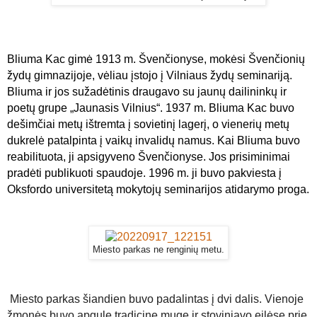
Bliuma Kac gimė 1913 m. Švenčionyse, mok
ėsi
Švenčionių
žydų gimnazijoje,
vėliau įstojo
į Vilniaus žydų seminariją.
Bliuma ir jos sužadėtinis draugavo su jaunų dailininkų ir
poetų grupe „Jaunasis Vilnius“. 1937 m.
Bliuma Kac buvo
dešimčiai metų ištremta į sovietinį lagerį, o vienerių metų
dukrelė patalpinta į vaikų invalidų namus.
Kai
Bliuma buvo
reabilituota,
ji
apsigyveno Švenčionyse.
J
os prisiminimai
pradėti publikuoti
spaudoje.
1996 m. ji buvo pakviesta į
Oksfordo universitetą mokytojų seminarijos atidarymo proga.
Miesto parkas ne renginių metu.
Miesto parkas šiandien buvo padalintas į dvi dalis. Vienoje
žmonės buvo apgulę tradicinę mugę ir stoviniavo eilėse prie