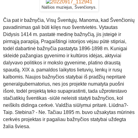
Nalšios muziejus, Švenčionys.
Čia pat ir bažnyčia, Visų Šventųjų.
Manoma, kad Švenčionių
pavadinimas gali būti kilęs nuo šventvietės. Vytautas
Didysis 1414 m. pastatė medinę bažnyčią, jis įsteigė ir
pirmąją parapiją. Pragaištingi istorijos vėjau pūtė stipriai,
todėl dabartinė bažnyčia pastatyta 1896-1898 m.
Kunigai
skleidė pažangias gyvenimo ir kultūros idėjas, aktyviai
dalyvavo politikos ir mokslo gyvenime, platino draustą
spaudą. XIX a. pamaldos laikytos lietuvių, lenkų ir rusų
kalbomis. Naujos bažnyčios statybai iš pradžių nepritarė
generalgubernatorius, nes jos projekte numatyta puošni
išorė, todėl projektą teko supaprastinti, tada užprotestavo
stačiatikių šventikas -siūlė neleisti statyti bažnyčios, kol
neiškils didinga cerkvė. Valdžia siūlymui pritarė. Liūdna?-
Taip. Stebina? - Ne. Tačiau 1895 m. buvo užsakytas mūrinės
cerkvės projektas ir pagaliau bažnyčios statybai uždegta
žalia šviesa.