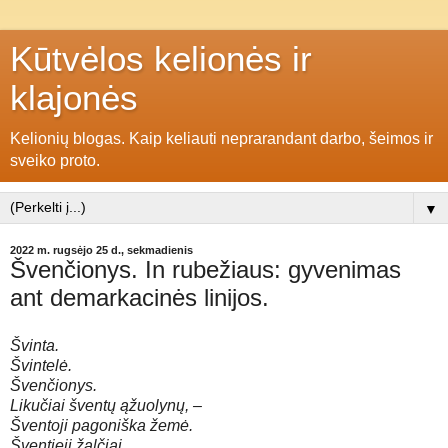
Kūtvėlos kelionės ir
klajonės
Kelionių blogas. Kaip keliauti neprarandant darbo, šeimos ir
sveiko proto.
▼
2022 m. rugsėjo 25 d., sekmadienis
Švenčionys. In rubežiaus: gyvenimas
ant demarkacinės linijos.
Švinta.
Švintelė.
Švenčionys.
Likučiai šventų ąžuolynų, –
Šventoji pagoniška žemė.
Šventieji žalčiai,