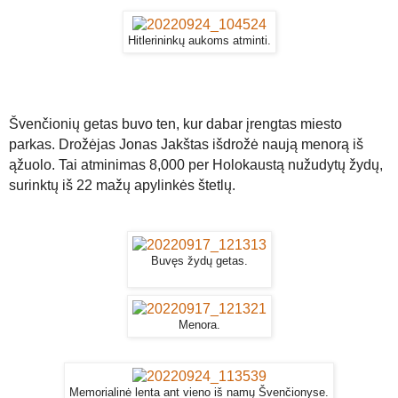
Hitlerininkų aukoms atminti.
Švenčionių getas buvo ten, kur dabar įrengtas miesto
parkas. Drožėjas Jonas Jakštas išdrožė naują menorą iš
ąžuolo. Tai atminimas 8,000 per Holokaustą nužudytų žydų,
surinktų iš 22 mažų apylinkės štetlų.
Buvęs žydų getas.
Menora.
Memorialinė lenta ant vieno iš namų Švenčionyse.