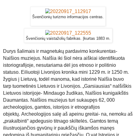
Švenčionių turizmo informacijos centras.
Švenčionių vaistažolių fabrikas. Įkurtas 1883 m.
Durys šalimais ir magnetukų pardavimo konkurentas-
Nalšios muziejus.
Nalšia iki šiol nėra aiškiai identifikuota
istoriografijoje, nesutariama dėl jos etnoso ir politinio
statuso. Eiliuotoji Livonijos kronika mini 1229 m. ir 1250 m.
žygius į Lietuvą, todėl manoma, kad istorinė Nalšia buvo
tarp tuometinės Lietuvos ir Livonijos.
„
Garsiausias
“
nalšiškis
Lietuvos istorijoje- Mindaugo žudikas, Nalšios kunigaikštis
Daumantas. Nalšios muziejus turi sukaupęs 62, 000
archeologijos, gamtos, istorijos ir etnografijos
objektų.
Archeologijos salę aš apeinu greitai- na, nemoku aš
„prakalbinti“ apdegusio titnago skiltelės. Gamtos temą
iliustruojančios gyvūnų ir paukščių iškamšos manęs
nedomina iš humanitarinių priežasčių. O vat Istorijos ir