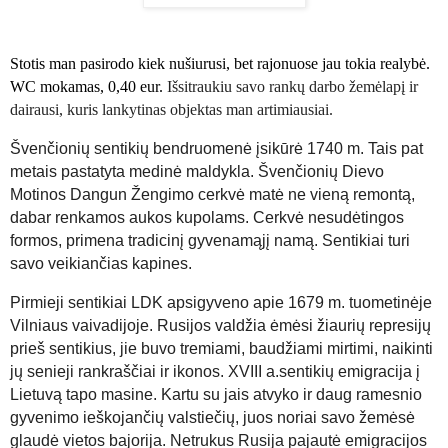
Stotis man pasirodo kiek nušiurusi, bet rajonuose jau tokia realybė.
WC mokamas, 0,40 eur.
Išsitraukiu savo rankų darbo žemėlapį ir
dairausi, kuris lankytinas objektas man artimiausiai.
Švenčionių sentikių bendruomenė įsikūrė 1740 m. Tais pat
metais pastatyta medinė maldykla. Švenčionių Dievo
Motinos Dangun Žengimo cerkvė matė ne vieną remontą,
dabar renkamos aukos kupolams. Cerkvė nesudėtingos
formos, primena tradicinį gyvenamąjį namą. Sentikiai turi
savo veikiančias kapines.
Pirmieji sentikiai LDK apsigyveno apie 1679 m. tuometinėje
Vilniaus vaivadijoje. Rusijos valdžia ėmėsi žiaurių represijų
prieš sentikius, jie buvo tremiami, baudžiami mirtimi, naikinti
jų senieji rankraščiai ir ikonos. XVIII a.sentikių emigracija į
Lietuvą tapo masine. Kartu su jais atvyko ir daug ramesnio
gyvenimo ieškojančių valstiečių, juos noriai savo žemėsė
glaudė vietos bajorija. Netrukus Rusija pajautė emigracijos