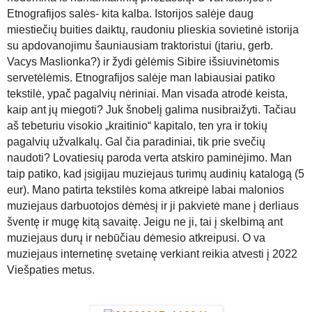
Etnografijos salės- kita kalba.
Istorijos salėje daug
miestiečių buities daiktų, raudoniu plieskia sovietinė istorija
su apdovanojimu šauniausiam traktoristui (įtariu, gerb.
Vacys Maslionka?) ir žydi gėlėmis Sibire išsiuvinėtomis
servetėlėmis.
Etnografijos salėje man labiausiai patiko
tekstilė, ypač pagalvių nėriniai. Man visada atrodė keista,
kaip ant jų miegoti? Juk šnobelį galima nusibraižyti. Tačiau
aš tebeturiu visokio „kraitinio“ kapitalo, ten yra ir tokių
pagalvių užvalkalų. Gal čia paradiniai, tik prie svečių
naudoti? Lovatiesių paroda verta atskiro paminėjimo. Man
taip patiko, kad įsigijau muziejaus turimų audinių katalogą (5
eur). Mano patirta tekstilės koma atkreipė labai malonios
muziejaus darbuotojos dėmėsį ir ji pakvietė mane į derliaus
šventę ir mugę kitą savaitę. Jeigu ne ji, tai į skelbimą ant
muziejaus durų ir nebūčiau dėmesio atkreipusi.
O va
muziejaus internetinę svetainę verkiant reikia atvesti į 2022
Viešpaties metus.