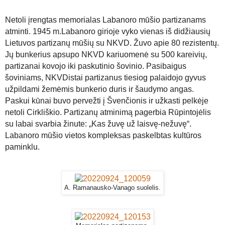
Netoli įrengtas memorialas Labanoro mūšio partizanams
atminti. 1945 m.Labanoro girioje vyko vienas iš didžiausių
Lietuvos partizanų mūšių su NKVD. Žuvo apie 80 rezistentų.
Jų bunkerius apsupo NKVD kariuomenė su 500 kareivių,
partizanai kovojo iki paskutinio šovinio. Pasibaigus
šoviniams, NKVDistai partizanus tiesiog palaidojo gyvus
užpildami žemėmis bunkerio duris ir šaudymo angas.
Paskui kūnai buvo pervežti į Švenčionis ir užkasti pelkėje
netoli Cirkliškio. Partizanų atminimą pagerbia Rūpintojėlis
su labai svarbia žinute: „Kas žuvę už laisvę-nežuvę“.
Labanoro mūšio vietos kompleksas paskelbtas kultūros
paminklu.
A. Ramanausko-Vanago suolelis.