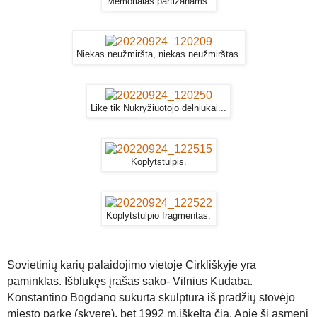
Memorialas partizanams.
Niekas neužmiršta, niekas neužmirštas.
Likę tik Nukryžiuotojo delniukai...
Koplytstulpis.
Koplytstulpio fragmentas.
Sovietinių karių palaidojimo vietoje Cirkliškyje yra
paminklas. Išblukęs įrašas sako- Vilnius Kudaba.
Konstantino Bogdano sukurta skulptūra iš pradžių stovėjo
miesto parke (skvere), bet 1992 m.iškelta čia. Apie šį asmenį