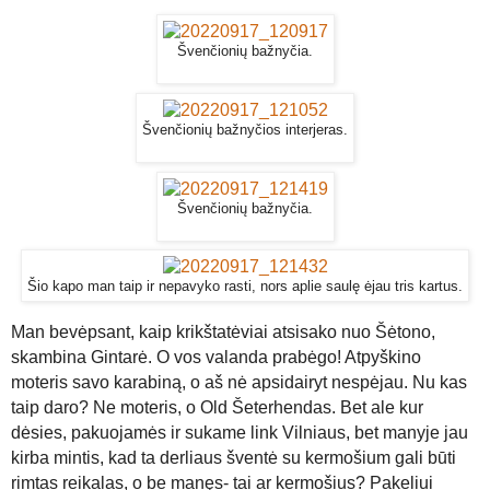
Švenčionių bažnyčia.
Švenčionių bažnyčios interjeras.
Švenčionių bažnyčia.
Šio kapo man taip ir nepavyko rasti, nors aplie saulę ėjau tris kartus.
M
an bevėpsant, kaip krikštatėviai atsisako nuo Šėtono,
skambina Gintarė. O vos valanda prabėgo! Atpyškino
moteris savo karabiną, o aš nė apsidairyt nespėjau. Nu kas
taip daro?
Ne moteris, o Old Šeterhendas.
Bet ale kur
dėsies, pakuojamės ir sukame link Vilniaus, bet manyje jau
kirba mintis, kad ta derliaus šventė su kermošium gali būti
rimtas reikalas, o be manęs- tai ar kermošius? Pakeliui