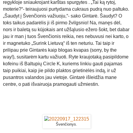
regykloje sniaukrojant karštas spurgytes . „Tai ką rytoj,
moterie?“- teiraujuosi purtydama cukraus pudrą nuo paltuko.
„Šaudyt į Švenčionis važiuoju,“- sako Gintarė. Šaudyt? O
toks taikus padarėlis ji iš pirmo žvilgsnio! Na, manęs dėl,
nors ir baletą su kūjokais ant užšąlusio ežero šokt, bet dabar
jau ir man į tuos Švenčionis reikia, nes nebuvusi nei karto, o
ir magnetuko „Surink Lietuvą“ iš ten neturiu. Tai taip ir
prilipau prie Gintarės kaip blogas kvapas (sorry, by the
way!), susitarėm kartu važiuoti. Ryte kraujotaką pasipildome
kofeinu iš Baltupi
ų
Circle K, kuriems linkiu gauti pajamas
taip puikiai, kaip jie pildo plaktos grietinėlės indą, ir už
pusantros valandos jau vietoje. Gintarė išleidžia mane
centre, o pati išvairuoja pramogauti užmiestin.
Švenčionys.