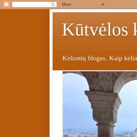
Kūtvėlos k
Kelionių blogas. Kaip kelia