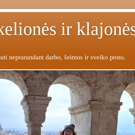
elionės ir klajonė
uti neprarandant darbo, šeimos ir sveiko proto.