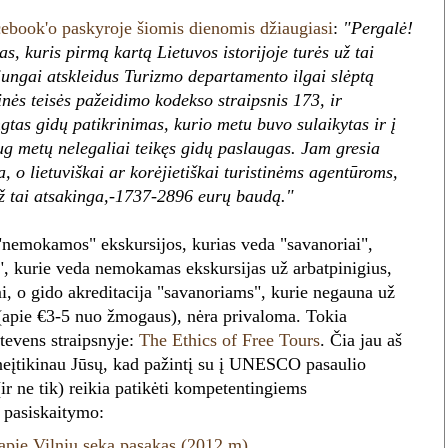
ebook'o paskyroje šiomis dienomis džiaugiasi
:
"Pergalė!
s, kuris pirmą kartą Lietuvos istorijoje turės už tai
jungai atskleidus Turizmo departamento ilgai slėptą
inės teisės pažeidimo kodekso straipsnis 173, ir
gtas gidų patikrinimas, kurio metu buvo sulaikytas ir į
aug metų nelegaliai teikęs gidų paslaugas. Jam gresia
 o lietuviškai ar korėjietiškai turistinėms agentūroms,
 už tai atsakinga,-1737-2896 eurų baudą."
"nemokamos" ekskursijos, kurias veda "savanoriai",
", kurie veda nemokamas ekskursijas už arbatpinigius,
, o gido akreditacija "savanoriams", kurie negauna už
s (apie €3-5 nuo žmogaus), nėra privaloma. Tokia
tevens straipsnyje:
The Ethics of Free Tours
. Čia jau aš
 neįtikinau Jūsų, kad pažintį su į UNESCO pasaulio
ir ne tik) reikia patikėti kompetentingiems
 pasiskaitymo:
 apie Vilnių seka pasakas (2012 m)