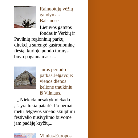
Rainuotųjų vėžių
gaudymas
Balsiuose
Lietuvos gamtos
fondas ir Verkių ir
Pavilnių regioninių parkų
direkcija surengė gastronominę
fiestą, kurioje puodo turinys
buvo pagaunamas s...
Juros periodo
parkas Jelgavoje:
vienos dienos
kelionė traukiniu
iš Vilniaus.
„ Niekada nesakyk niekada
,”- yra tokia patarlė. Po pernai
metų Jelgavos smėlio skulptūrų
festivalio nusivylimo buvome
jam padėję kryžių,...
Vilnius-Europos