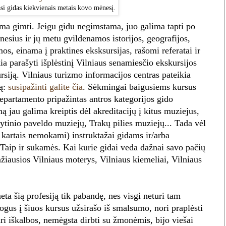
asi gidas kiekvienais metais kovo mėnesį.
ma gimti. Jeigu gidu negimstama, juo galima tapti po
nesius ir jų metu gvildenamos istorijos, geografijos,
emos, einama į praktines eksksursijas, rašomi referatai ir
kia parašyti išplėstinį Vilniaus senamiesčio ekskursijos
rsiją. Vilniaus turizmo informacijos centras pateikia
mą:
susipažinti galite čia
. Sėkmingai baigusiems kursus
epartamento pripažintas antros kategorijos gido
 jau galima kreiptis dėl akreditacijų į kitus muziejus,
tinio paveldo muziejų, Trakų pilies muziejų... Tada vėl
 kartais nemokami) instruktažai gidams ir/arba
Taip ir sukamės. Kai kurie gidai veda dažnai savo pačių
ažiausios Vilniaus moterys, Vilniaus kiemeliai, Vilniaus
ta šią profesiją tik pabandę, nes visgi neturi tam
us į šiuos kursus užsirašo iš smalsumo, nori praplėsti
turi iškalbos, nemėgsta dirbti su žmonėmis, bijo viešai