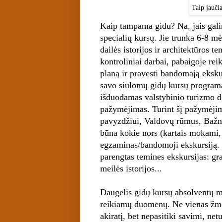
Taip jauči
Kaip tampama gidu? Na, jais gali
specialių kursų. Jie trunka 6-8 mė
dailės istorijos ir architektūros t
kontroliniai darbai, pabaigoje rei
planą ir pravesti bandomąją eksku
savo siūlomų gidų kursų progra
išduodamas valstybinio turizmo d
pažymėjimas. Turint šį pažymėjimą
pavyzdžiui, Valdovų rūmus, Bažny
būna kokie nors (kartais mokami,
egzaminas/bandomoji ekskursiją. 
parengtas temines ekskursijas: gr
meilės istorijos...
Daugelis gidų kursų absolventų me
reikiamų duomenų. Ne vienas žmog
akiratį, bet nepasitiki savimi, ne