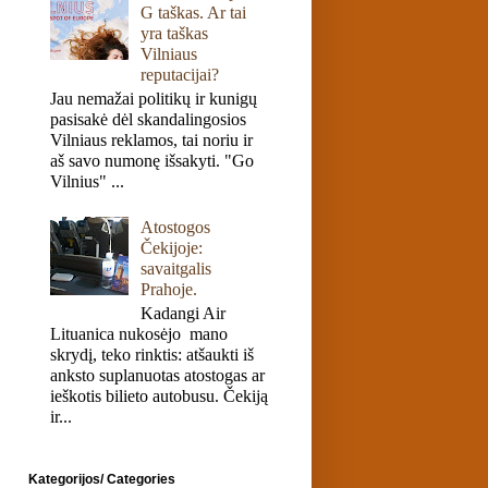
G taškas. Ar tai
yra taškas
Vilniaus
reputacijai?
Jau nemažai politikų ir kunigų
pasisakė dėl skandalingosios
Vilniaus reklamos, tai noriu ir
aš savo numonę išsakyti. "Go
Vilnius" ...
Atostogos
Čekijoje:
savaitgalis
Prahoje.
Kadangi Air
Lituanica nukosėjo mano
skrydį, teko rinktis: atšaukti iš
anksto suplanuotas atostogas ar
ieškotis bilieto autobusu. Čekiją
ir...
Kategorijos/ Categories