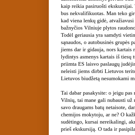
kaip reikia pasiruošti ekskursijai.
bus nekvalifikuotas. Man teko gird
kad viena lenkų gidė, atvažiavusi
bažnyčios Vilniuje plytos raudonos
Todėl geriausia yra samdyti vietin
sąnaudos, o autobusinės grupės pa
jiems dar ir gidauja, nors kartais 
lydintys asmenys kartais iš tiesų t
priimta ES laisvo paslaugų judėji
neleisti jiems dirbti Lietuvos terit
Lietuvos biudžetą nesumokami mo
Tai dabar pasakysite: o jeigu pas
Vilnių, tai mane gali nubausti už
savo draugams batų netaisote, da
chemijos mokytoju, ar ne? O kažko
sudėtingo, kursai nereikalingi, akr
prieš ekskursiją. O tada ir pasipi