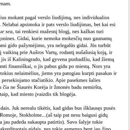
ienam.
us mokant pagal verslo liudijimą, nes individualios
Nelabai apsimoka ir pats verslo liudijimas, bet kai esi
ue sea
, tai renkiesi mažesnį blogį, nes kažkas turi
 ligonines. Gidai, kurie nemoka mokesčių nuo gaunamų
dami gido pažymėjimo, yra nelegalūs gidai. Jūs turbūt
bį vaikiną prie Aušros Vartų, rodantį nušašusią koją, ir
 jis iš Kaliningrado, kad gyvena pusbadžiu, kad žiemą
remti finansiškai, o jis pabus gidu po miestą. Nors yra
tokius nelaimėlius, jiems yra patogiau kurpti pasakas ir
a persekiojamo stačiatikio. Apie pasekmes šalies
rs čia ne Šiaurės Korėja ir žmonės badu nemiršta,
 taip, kad miesto įvaizdis tik blogėja.
idais. Juk nerealu tikėtis, kad gidas bus išklausęs pusės
Romoje, Stokholme...(aš taip pat nesu baigusi gidų
 jau padeda sukaupta patirtis). Savo šalyje tokie
akredituotais gidais, nes tokie asmenys bent jau žino,