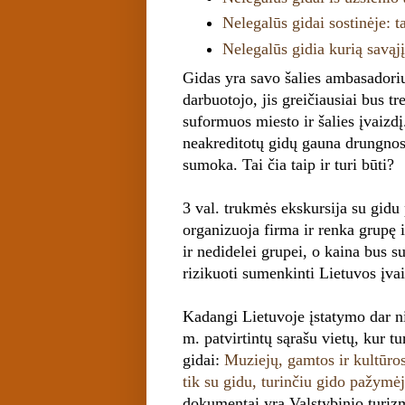
Nelegalūs gidai sostinėje: t
Nelegalūs gidia kurią savąj
Gidas yra savo šalies ambasadorius
darbuotojo, jis greičiausiai bus tr
suformuos miesto ir šalies įvaizdį
neakreditotų gidų gauna drungnos 
sumoka. Tai čia taip ir turi būti?
3 val. trukmės ekskursija su gidu
organizuoja firma ir renka grupę i
ir nedidelei grupei, o kaina bus s
rizikuoti sumenkinti Lietuvos įv
Kadangi Lietuvoje įstatymo dar n
m. patvirtintų sąrašu vietų, kur tu
gidai:
Muziejų, gamtos ir kultūros
tik su gidu, turinčiu gido pažymė
dokumentai yra Valstybinio turiz