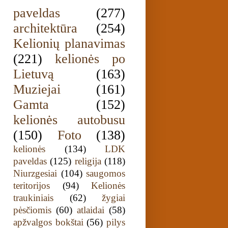
paveldas
(277)
architektūra
(254)
Kelionių planavimas
(221)
kelionės po
Lietuvą
(163)
Muziejai
(161)
Gamta
(152)
kelionės autobusu
(150)
Foto
(138)
kelionės
(134)
LDK
paveldas
(125)
religija
(118)
Niurzgesiai
(104)
saugomos
teritorijos
(94)
Kelionės
traukiniais
(62)
žygiai
pėsčiomis
(60)
atlaidai
(58)
apžvalgos bokštai
(56)
pilys