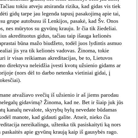
 Tačiau tokiu atveju atsiranda rizika, kad gidas vis tiek
ėti gidų tarpe jau legenda tapusį pasakojimą apie tai,
 su grupe autobusu iš Lenkijos, pasakė, kad Šv. Onos
, nes mūrytos su gyvūnų krauju. Ir čia tik žiedeliai.
ius akredituotus gidus, tačiau taip išauga kelionės
prastai būna mažo biudžeto, todėl juos lydintis asmuo
realiai jis yra tik kelionės vadovas. Žinoma, tokie
uri ir visas reikiamas akreditacijas, be to, Lietuvos
mo direktyva neleidžia įvesti kvotų užsienio gidams ar
orijoje (nors dėl to darbo netenka vietiniai gidai, į
kesčiai).
 mane atvažiavo svečių iš užsienio ir aš jiems parodau
 nelegalų gidavimą? Žinoma, kad ne. Bet ir šiaip juk jūs
ntų kanalų nevalote, skyrybų bylų nevedate būdamas
dėl manote, kad gidauti galite. Atseit, nieko čia
editacija nereikalinga, užtenka tik pasiskaityti ką nors
la paskaitės apie gyvūnų kraują kaip iš gausybės rago.