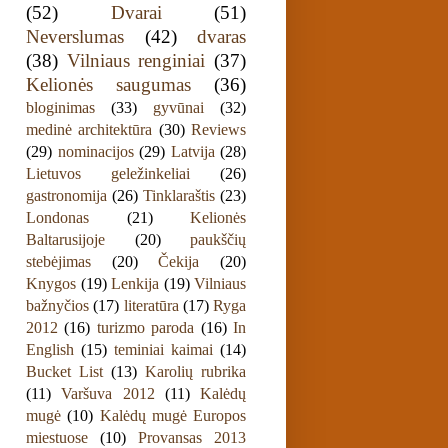
(52)
Dvarai
(51)
Neverslumas
(42)
dvaras
(38)
Vilniaus renginiai
(37)
Kelionės saugumas
(36)
bloginimas
(33)
gyvūnai
(32)
medinė architektūra
(30)
Reviews
(29)
nominacijos
(29)
Latvija
(28)
Lietuvos geležinkeliai
(26)
gastronomija
(26)
Tinklaraštis
(23)
Londonas
(21)
Kelionės
Baltarusijoje
(20)
paukščių
stebėjimas
(20)
Čekija
(20)
Knygos
(19)
Lenkija
(19)
Vilniaus
bažnyčios
(17)
literatūra
(17)
Ryga
2012
(16)
turizmo paroda
(16)
In
English
(15)
teminiai kaimai
(14)
Bucket List
(13)
Karolių rubrika
(11)
Varšuva 2012
(11)
Kalėdų
mugė
(10)
Kalėdų mugė Europos
miestuose
(10)
Provansas 2013