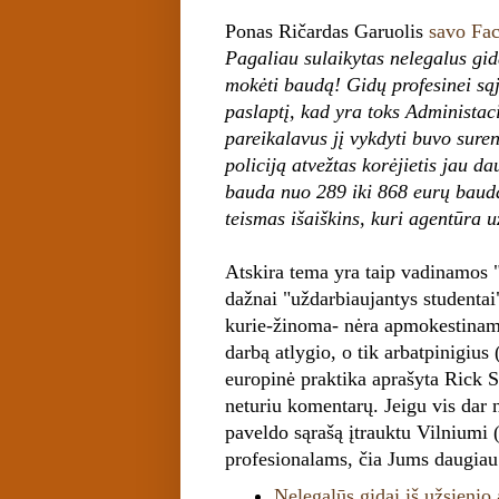
Ponas Ričardas Garuolis
savo Fac
Pagaliau sulaikytas nelegalus gida
mokėti baudą! Gidų profesinei są
paslaptį, kad yra toks Administac
pareikalavus jį vykdyti buvo suren
policiją atvežtas korėjietis jau d
bauda nuo 289 iki 868 eurų bauda,
teismas išaiškins, kuri agentūra
Atskira tema yra taip vadinamos 
dažnai "uždarbiaujantys studentai
kurie-žinoma- nėra apmokestinami
darbą atlygio, o tik arbatpinigiu
europinė praktika aprašyta Rick S
neturiu komentarų. Jeigu vis dar
paveldo sąrašą įtrauktu Vilniumi (
profesionalams, čia Jums daugiau
Nelegalūs gidai iš užsienio