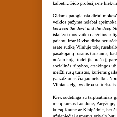
kalbėti...Gido profesija-ne kiekv
Gidams patogiausia dirbti mokesči
veiklos pažyma nelabai apsimoka. 
between the devil and the deep bl
išlaikyti tuos vaikų darželius ir
pajamų ir/ar iš viso dirba neturė
esate sutikę Vilniuje tokį rusakal
pasakojantį rusams turistams, kad
nušalo koją, todėl jis prašo jį pa
socialinės rūpybos, atsakingos už 
melžti rusų turistus, kuriems gail
įvaizdžiui aš čia jau nekalbu. No
Vilniaus elgetos dirba su turistais
Kiek sudėtinga su tarptautiniais g
metų kursus Londone, Paryžiuje, 
kursų Kaune ar Klaipėdoje, bet čia
užsieniečiai asmenys privalo būti 