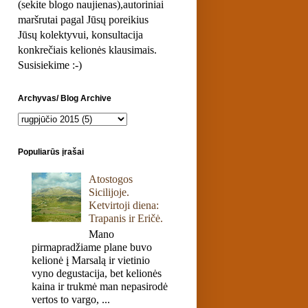
(sekite blogo naujienas),autoriniai
maršrutai pagal Jūsų poreikius
Jūsų kolektyvui, konsultacija
konkrečiais kelionės klausimais.
Susisiekime :-)
Archyvas/ Blog Archive
Populiarūs įrašai
Atostogos
Sicilijoje.
Ketvirtoji diena:
Trapanis ir Eričė.
Mano
pirmapradžiame plane buvo
kelionė į Marsalą ir vietinio
vyno degustacija, bet kelionės
kaina ir trukmė man nepasirodė
vertos to vargo, ...