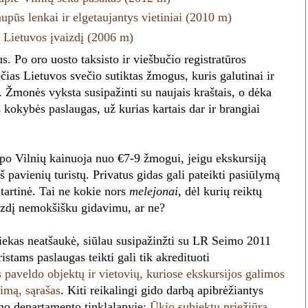
aupūs lenkai ir elgetaujantys vietiniai (2010 m)
į Lietuvos įvaizdį (2006 m)
. Po oro uosto taksisto ir viešbučio registratūros
ečias Lietuvos svečio sutiktas žmogus, kuris galutinai ir
. Žmonės vyksta susipažinti su naujais kraštais, o dėka
kokybės paslaugas, už kurias kartais dar ir brangiai
 po Vilnių kainuoja nuo €7-9 žmogui, jeigu ekskursiją
š pavienių turistų. Privatus gidas gali pateikti pasiūlymą
utartinė. Tai ne kokie nors
melejonai
, dėl kurių reiktų
aizdį nemokšišku gidavimu, ar ne?
iekas neatšaukė, siūlau susipažinžti su LR Seimo 2011
ristams paslaugas teikti gali tik akredituoti
 paveldo objektų ir vietovių, kuriose ekskursijos galimos
jimą, sąrašas
. Kiti reikalingi gido darbą apibrėžiantys
mo departamento tinklalapyje:
Ūkio subjektų priežiūrą