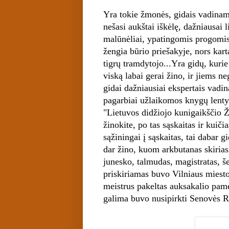
Yra tokie žmonės, gidais vadinami
nešasi aukštai iškėlę, dažniausai 
malūnėliai, ypatingomis progomis-
žengia būrio priešakyje, nors kart
tigrų tramdytojo...Yra gidų, kuri
viską labai gerai žino, ir jiems n
gidai dažniausiai ekspertais vadin
pagarbiai užlaikomos knygų lenty
"Lietuvos didžiojo kunigaikščio Ž
žinokite, po tas sąskaitas ir kuiči
sąžiningai į sąskaitas, tai dabar g
dar žino, kuom arkbutanas skirias
junesko, talmudas, magistratas, š
priskiriamas buvo Vilniaus miesto
meistrus pakeltas auksakalio pame
galima buvo nusipirkti Senovės 