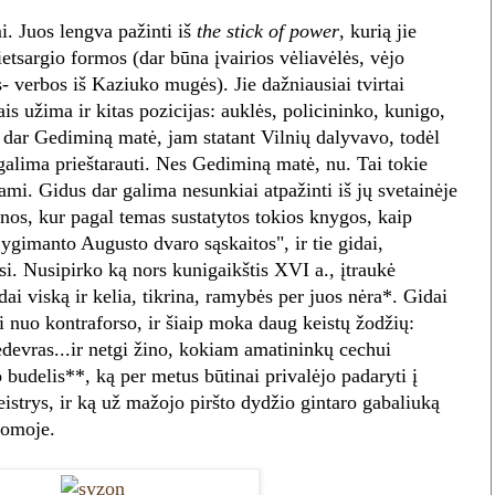
. Juos lengva pažinti iš
the stick of power
, kurią jie
lietsargio formos (dar būna įvairios vėliavėlės, vėjo
 verbos iš Kaziuko mugės). Jie dažniausiai tvirtai
ais užima ir kitas pozicijas: auklės, policininko, kunigo,
e dar Gediminą matė, jam statant Vilnių dalyvavo, todėl
egalima prieštarauti. Nes Gediminą matė, nu. Tai tokie
ami. Gidus dar galima nesunkiai atpažinti iš jų svetainėje
nos, kur pagal temas sustatytos tokios knygos, kaip
ygimanto Augusto dvaro sąskaitos", ir tie gidai,
asi. Nusipirko ką nors kunigaikštis XVI a., įtraukė
idai viską ir kelia, tikrina, ramybės per juos nėra*. Gidai
i nuo kontraforso, ir šiaip moka daug keistų žodžių:
edevras...ir netgi žino, kokiam amatininkų cechui
 budelis**, ką per metus būtinai privalėjo padaryti į
istrys, ir ką už mažojo piršto dydžio gintaro gabaliuką
Romoje.