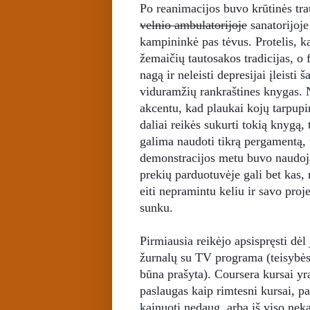
Po reanimacijos buvo krūtinės tra
velnio ambulatorijoje
sanatorijoje
kampininkė pas tėvus. Protelis, ka
žemaičių tautosakos tradicijas, o 
nagą ir neleisti depresijai įleisti 
viduramžių rankraštines knygas. N
akcentu, kad plaukai kojų tarpupirš
daliai reikės sukurti tokią knygą
galima naudoti tikrą pergamentą, 
demonstracijos metu buvo naudoja
prekių parduotuvėje gali bet kas, 
eiti nepramintu keliu ir savo proje
sunku.
Pirmiausia reikėjo apsispręsti dė
žurnalų su TV programa (teisybės d
būna prašyta). Coursera kursai y
paslaugas kaip rimtesni kursai, paž
kainuoti nedaug, arba iš viso nek