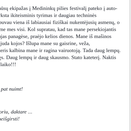
sų ekipažas į Medininkų pilies festivalį pateko į auto-
ksta ikiteisminis tyrimas ir daugiau techninės
buvau viena iš labiausiai fiziškai nukentėjusių asmenų, o
me mes visi.
Kol supratau, kad tas mane persekiojantis
jas panagėse, praėjo kelios dienos. Mane iš mašinos
 juda kojos? Išlupa mane su gaisrine, veža,
eris kalbina mane ir ragina vairuotoją. Tada daug lempų.
s. Daug lempų ir daug skausmo. Stato kateterį. N
aktis
laiko!!!
 pat nuimt!
riu, daktare ...
eišgirsti!