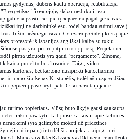
umos gydymas, dubens kaulų operacija, reabilitacija
 "Energetikas" Šventojoje, dabar nedirbu ir esu
ip galite suprasti, net pietų nepareina pagal geriausias
fiziškai irgi ne darbininkė esu, todėl bandau suimti save į
šaknis. Ir štai-užsiregistravau Coursera portale į kursą apie
ors profesorė iš Ispanijos angliškai kalba su tokiu
čiuose pastyra, po truputį iriuosi į priekį. Projektinei
, todėl pirma užduotis yra gauti "pergamento". Žinoma,
tik kaina projekto bus kosminė. Taigi, video
mas kartonas, bet kartono nusipirkti kanceliarinių
net ir mano žiurkėnas Kristupėlis, todėl aš nusprendžiau
ktui popierių pasidaryti pati. O tai nėra taip jau ir
l jau turimo popieriaus. Mūsų buto ūkyje gausi sankaupa
ėlei reikia pasakyti, kad juose kartais ir apie keliones
ra nemokami (yra galimybė mokėti už pridėtines
ymėjimai ir pan.) ir todėl šis projektas taipogi turi
ainuoti. Mano suvalkietiški-zanavykiški genai man liepia