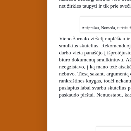
net žirkles taupyti ir tik prie sve
Atsiprašau, Nomeda, turėsiu ž
Vieno žurnalo viršelį nuplėšiau ir 
smulkius skutelius. Rekomenduoja
darbo vieta panašėjo į išprotėjusio
biuro dokumentų smulkintuvu. Aš 
neegzistavo, į ką mano tėtė atsakė
nebuvo. Tiesą sakant, argumentą dė
rankraštines knygas, todėl nekantr
puslapius labai svarbu skutelius 
paskaudo pirštai. Nenuostabu, ka