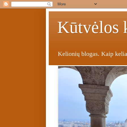
Kūtvėlos k
Kelionių blogas. Kaip kelia