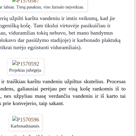
r labiau. Tiesą pasakius, viso žurnalo neįveikiau.
rių užpilti karštu vandeniu ir imtis veiksmų, kad jie
ogenišką košę. Tam tikslui virtuvėje pasikuičiau ir
inau, viduramžias tokių nebuvo, bet mano bandymus
blokavo dar pasiūlymo stadijoje) ir karbonado plaktuką
tikrai turėjo egzistuoti viduramžiais).
Projektas įsibėgėja.
r traiškiau karštu vandeniu užpiltus skutelius. Procesas
 vandens, galiausiai perėjau per visą košę rankomis iš to
 nes užpyliau masę verdančiu vandeniu ir iš karto tai
 prie konvejerio, taip sakant.
Karbonadinamės.