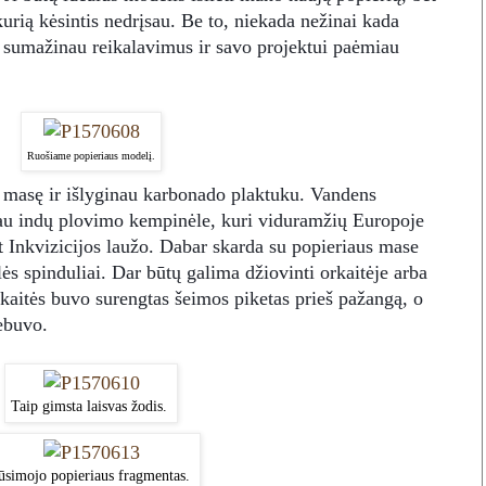
kurią kėsintis nedrįsau. Be to, niekada nežinai kada
, sumažinau reikalavimus ir savo projektui paėmiau
Ruošiame popieriaus modelį.
s masę ir išlyginau karbonado plaktuku. Vandens
inau indų plovimo kempinėle, kuri viduramžių Europoje
t Inkvizicijos laužo. Dabar skarda su popieriaus mase
lės spinduliai. Dar būtų galima džiovinti orkaitėje arba
rkaitės buvo surengtas šeimos piketas prieš pažangą, o
nebuvo.
Taip gimsta laisvas žodis.
ūsimojo popieriaus fragmentas.