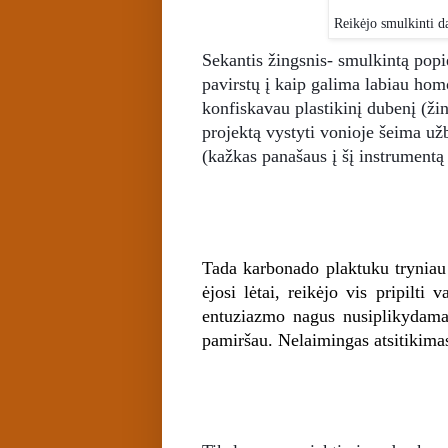
Reikėjo smulkinti da
Sekantis žingsnis- smulkintą popie
pavirstų į kaip galima labiau hom
konfiskavau plastikinį dubenį (ž
projektą vystyti vonioje šeima už
(kažkas panašaus į šį instrumentą 
Tada karbonado plaktuku tryniau i
ėjosi lėtai, reikėjo vis pripilti
entuziazmo nagus nusiplikydama,
pamiršau. Nelaimingas atsitikimas