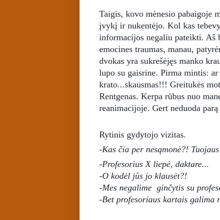
Taigis, kovo mėnesio pabaigoje mū
įvykį ir nukentėjo. Kol kas tebevy
informacijos negaliu pateikti. Aš 
emocines traumas, manau, patyrė
dvokas yra sukrešėjęs manko krau
lupo su gaisrine.
Pirma mintis: ar
krato...skausmas!!! Greitukės mot
Rentgenas. Kerpa rūbus nuo manę
reanimacijoje. Gert neduoda parą 
Rytinis gydytojo vizitas.
-Kas čia per nesąmonė?! Tuojaus
-Profesorius X liepė, daktare...
-O kodėl jūs jo klausėt?!
-Mes negalime ginčytis su profeso
-Bet profesoriaus kartais galima n