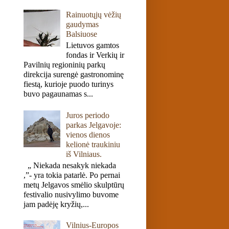
Rainuotųjų vėžių
gaudymas
Balsiuose
Lietuvos gamtos
fondas ir Verkių ir
Pavilnių regioninių parkų
direkcija surengė gastronominę
fiestą, kurioje puodo turinys
buvo pagaunamas s...
Juros periodo
parkas Jelgavoje:
vienos dienos
kelionė traukiniu
iš Vilniaus.
„ Niekada nesakyk niekada
,”- yra tokia patarlė. Po pernai
metų Jelgavos smėlio skulptūrų
festivalio nusivylimo buvome
jam padėję kryžių,...
Vilnius-Europos