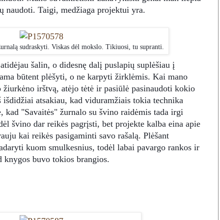
čių naudoti. Taigi, medžiaga projektui yra.
urnalą sudraskyti. Viskas dėl mokslo. Tikiuosi, tu supranti.
atidėjau šalin, o didesnę dalį puslapių suplėšiau į
ma būtent plėšyti, o ne karpyti žirklėmis. Kai mano
 žiurkėno irštvą, atėjo tėtė ir pasiūlė pasinaudoti kokio
išdidžiai atsakiau, kad viduramžiais tokia technika
, kad "Savaitės" žurnalo su švino raidėmis tada irgi
l švino dar reikės pagrįsti, bet projekte kalba eina apie
auju kai reikės pasigaminti savo rašalą. Plėšant
padaryti kuom smulkesnius, todėl labai pavargo rankos ir
d knygos buvo tokios brangios.