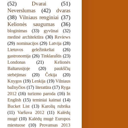
(52)
Dvarai
(51)
Neverslumas
(42)
dvaras
(38)
Vilniaus renginiai
(37)
Kelionės saugumas
(36)
bloginimas
(33)
gyvūnai
(32)
medinė architektūra
(30)
Reviews
(29)
nominacijos
(29)
Latvija
(28)
Lietuvos geležinkeliai
(26)
gastronomija
(26)
Tinklaraštis
(23)
Londonas
(21)
Kelionės
Baltarusijoje
(20)
paukščių
stebėjimas
(20)
Čekija
(20)
Knygos
(19)
Lenkija
(19)
Vilniaus
bažnyčios
(17)
literatūra
(17)
Ryga
2012
(16)
turizmo paroda
(16)
In
English
(15)
teminiai kaimai
(14)
Bucket List
(13)
Karolių rubrika
(11)
Varšuva 2012
(11)
Kalėdų
mugė
(10)
Kalėdų mugė Europos
miestuose
(10)
Provansas 2013