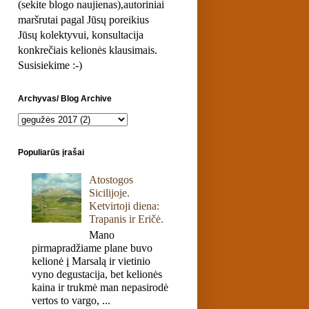
(sekite blogo naujienas),autoriniai
maršrutai pagal Jūsų poreikius
Jūsų kolektyvui, konsultacija
konkrečiais kelionės klausimais.
Susisiekime :-)
Archyvas/ Blog Archive
Populiarūs įrašai
Atostogos
Sicilijoje.
Ketvirtoji diena:
Trapanis ir Eričė.
Mano
pirmapradžiame plane buvo
kelionė į Marsalą ir vietinio
vyno degustacija, bet kelionės
kaina ir trukmė man nepasirodė
vertos to vargo, ...