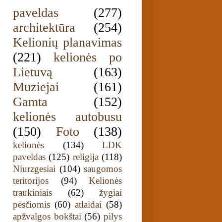
paveldas
(277)
architektūra
(254)
Kelionių planavimas
(221)
kelionės po
Lietuvą
(163)
Muziejai
(161)
Gamta
(152)
kelionės autobusu
(150)
Foto
(138)
kelionės
(134)
LDK
paveldas
(125)
religija
(118)
Niurzgesiai
(104)
saugomos
teritorijos
(94)
Kelionės
traukiniais
(62)
žygiai
pėsčiomis
(60)
atlaidai
(58)
apžvalgos bokštai
(56)
pilys