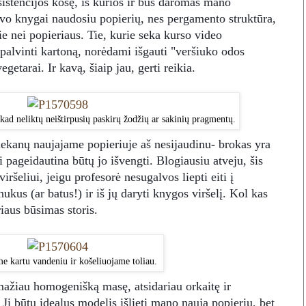
sistencijos košę, iš kurios ir bus daromas mano
avo knygai naudosiu popierių, nes pergamento struktūra,
ie nei popieriaus. Tie, kurie seka kurso video
palvinti kartoną, norėdami išgauti "veršiuko odos
egetarai. Ir kavą, šiaip jau, gerti reikia.
, kad neliktų neištirpusių paskirų žodžių ar sakinių pragmentų.
liekanų naujajame popieriuje aš nesijaudinu- brokas yra
i pageidautina būtų jo išvengti. Blogiausiu atveju, šis
ršeliui, jeigu profesorė nesugalvos liepti eiti į
ukus (ar batus!) ir iš jų daryti knygos viršelį. Kol kas
iaus būsimas storis.
e kartu vandeniu ir košeliuojame toliau.
mažiau homogenišką masę, atsidariau orkaitę ir
 Ji būtų idealus modelis išlieti mano naują popierių, bet