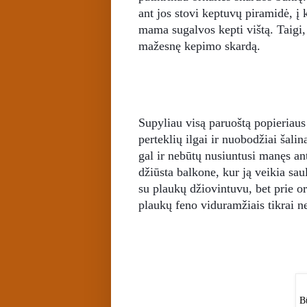
ant jos stovi keptuvų piramidė, į 
mama sugalvos kepti vištą. Taigi
mažesnę kepimo skardą.
Supyliau visą paruoštą popieriau
perteklių ilgai ir nuobodžiai šal
gal ir nebūtų nusiuntusi manęs an
džiūsta balkone, kur ją veikia sau
su plaukų džiovintuvu, bet prie o
plaukų feno viduramžiais tikrai 
B