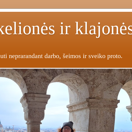
elionės ir klajonė
uti neprarandant darbo, šeimos ir sveiko proto.