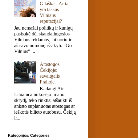
G taškas. Ar tai
yra taškas
Vilniaus
reputacijai?
Jau nemažai politikų ir kunigų
pasisakė dėl skandalingosios
Vilniaus reklamos, tai noriu ir
aš savo numonę išsakyti. "Go
Vilnius" ...
Atostogos
Čekijoje:
savaitgalis
Prahoje.
Kadangi Air
Lituanica nukosėjo mano
skrydį, teko rinktis: atšaukti iš
anksto suplanuotas atostogas ar
ieškotis bilieto autobusu. Čekiją
ir...
Kategorijos/ Categories