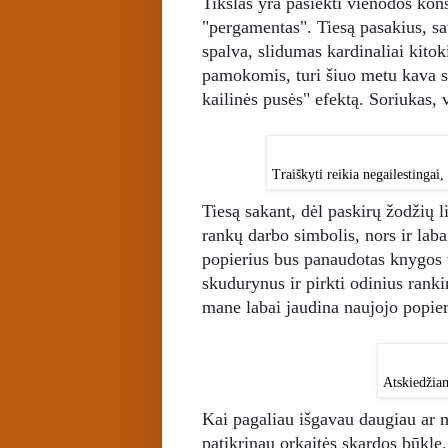
Tikslas yra pasiekti vienodos kon
"pergamentas". Tiesą pasakius, s
spalva, slidumas kardinaliai kitok
pamokomis, turi šiuo metu kava s
kailinės pusės" efektą. Soriukas, v
Traiškyti reikia negailestingai
Tiesą sakant, dėl paskirų žodžių 
rankų darbo simbolis, nors ir laba
popierius bus panaudotas knygos vi
skudurynus ir pirkti odinius rankin
mane labai jaudina naujojo popier
Atskiedžiam
Kai pagaliau išgavau daugiau ar 
patikrinau orkaitės skardos būklę.