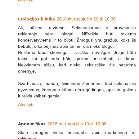
urologijos klinika
2018 m. rugpjūčio 10 d. 10:30
Ak, būkime atviresni. Seksuoalumas ir provokacija
reklamoje nėra blogai. NEreikia būti tokiems
koncervatyviems ir to bijoti. Žmogus yra gražus, koks jis
bebūtų, o kalbėjimas apie tai nėr čia nieko blogo.
Reklama labai skoninga ir visiškai nevulgari. Jeigu būtų
tokia, tai gal tada būtų galima prisikabinti, o dabar
kiekvienam aišku, kad nieko seksistiško čia neturima
omenyje.
Svarbiausia, manau, švietimas žmonėms, kad seksualinis
gyvenimas, žmogaus kūnas nėra gėdingas, apie tai galima
ir reikia kalbėti garsiai.
Atsakyti
Anonimiškas
2018 m. rugpjūčio 10 d. 16:08
SIaip zmogus nieko nezinantis apie marketinga ar
reklamas.