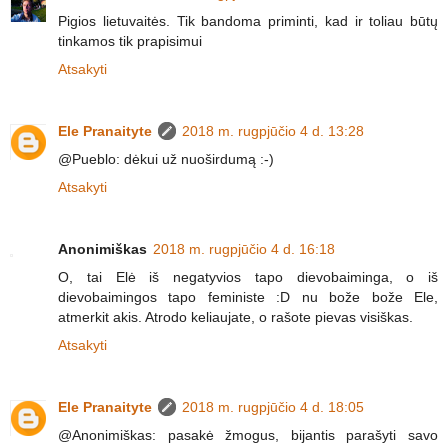
Pigios lietuvaitės. Tik bandoma priminti, kad ir toliau būtų
tinkamos tik prapisimui
Atsakyti
Ele Pranaityte
2018 m. rugpjūčio 4 d. 13:28
@Pueblo: dėkui už nuoširdumą :-)
Atsakyti
Anonimiškas
2018 m. rugpjūčio 4 d. 16:18
O, tai Elė iš negatyvios tapo dievobaiminga, o iš
dievobaimingos tapo feministe :D nu bože bože Ele,
atmerkit akis. Atrodo keliaujate, o rašote pievas visiškas.
Atsakyti
Ele Pranaityte
2018 m. rugpjūčio 4 d. 18:05
@Anonimiškas: pasakė žmogus, bijantis parašyti savo