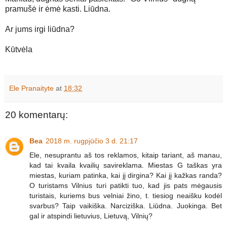
pramušė ir ėmė kasti. Liūdna.
Ar jums irgi liūdna?
Kūtvėla
Ele Pranaityte
at
18:32
20 komentarų:
Bea
2018 m. rugpjūčio 3 d. 21:17
Ele, nesuprantu aš tos reklamos, kitaip tariant, aš manau,
kad tai kvaila kvailių savireklama. Miestas G taškas yra
miestas, kuriam patinka, kai jį dirgina? Kai jį kažkas randa?
O turistams Vilnius turi patikti tuo, kad jis pats mėgausis
turistais, kuriems bus velniai žino, t. tiesiog neaišku kodėl
svarbus? Taip vaikiška. Narciziška. Liūdna. Juokinga. Bet
gal ir atspindi lietuvius, Lietuvą, Vilnių?