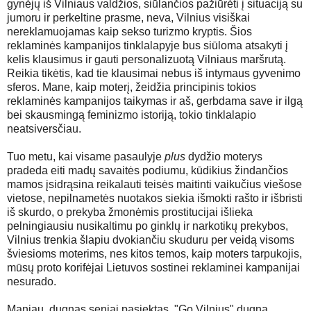
gynėjų iš Vilniaus valdžios, siūlančios pažiūrėti į situaciją su
jumoru ir perkeltine prasme, neva, Vilnius visiškai
nereklamuojamas kaip sekso turizmo kryptis. Šios
reklaminės kampanijos tinklalapyje bus siūloma atsakyti į
kelis klausimus ir gauti personalizuotą Vilniaus maršrutą.
Reikia tikėtis, kad tie klausimai nebus iš intymaus gyvenimo
sferos. Mane, kaip moterį, žeidžia principinis tokios
reklaminės kampanijos taikymas ir aš, gerbdama save ir ilgą
bei skausmingą feminizmo istoriją, tokio tinklalapio
neatsiversčiau.
Tuo metu, kai visame pasaulyje
plus
dydžio moterys
pradeda eiti madų savaitės podiumu, kūdikius žindančios
mamos įsidrąsina reikalauti teisės maitinti vaikučius viešose
vietose, nepilnametės nuotakos siekia išmokti rašto ir išbristi
iš skurdo, o prekyba žmonėmis prostitucijai išlieka
pelningiausiu nusikaltimu po ginklų ir narkotikų prekybos,
Vilnius trenkia šlapiu dvokiančiu skuduru per veidą visoms
šviesioms moterims, nes kitos temos, kaip moters tarpukojis,
mūsų proto korifėjai Lietuvos sostinei reklaminei kampanijai
nesurado.
Maniau, dugnas seniai pasiektas. "Go Vilnius" dugną