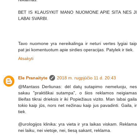
BET IS KLAUSYKIT MANO NUOMONE APIE SITA NES JI
LABAI SVARBI.
Tavo nuomone yra nereikalinga ir neturi vertes lygiai taip
pat jei komentuotum apie sirdies operacijas. Patylek ir tiek.
Atsakyti
Ele Pranaityte
2018 m. rugpjūčio 11 d. 20:43
@Mantass Derliunas: dėl datų sutapimo nemeluoju, nes
sakau "praktiškai sutampa", o šios reklamos neigiamas
šleifas tikrai drieksis ir iki Popiežiaus vizito. Man labai gaila
tokio kaip jūs, nors net nežinau kaip jus pavadinti. Gaila, ir
tiek.
@urologijos klinika: yra vieta ir yra laikas viskam. Reklama
nei laiku, nei vietoje, nei, tiesą sakant, reklama.