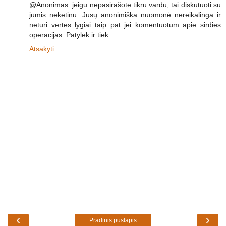
@Anonimas: jeigu nepasirašote tikru vardu, tai diskutuoti su
jumis neketinu. Jūsų anonimiška nuomonė nereikalinga ir
neturi vertes lygiai taip pat jei komentuotum apie sirdies
operacijas. Patylek ir tiek.
Atsakyti
‹
›
Pradinis puslapis