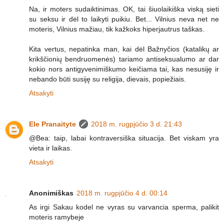
Na, ir moters sudaiktinimas. OK, tai šiuolaikiška viską sieti
su seksu ir dėl to laikyti puikiu. Bet... Vilnius neva net ne
moteris, Vilnius mažiau, tik kažkoks hiperjautrus taškas.
Kita vertus, nepatinka man, kai dėl Bažnyčios (katalikų ar
krikščionių bendruomenės) tariamo antiseksualumo ar dar
kokio nors antigyvenimiškumo keičiama tai, kas nesusiję ir
nebando būti susiję su religija, dievais, popiežiais.
Atsakyti
Ele Pranaityte
2018 m. rugpjūčio 3 d. 21:43
@Bea: taip, labai kontraversiška situacija. Bet viskam yra
vieta ir laikas.
Atsakyti
Anonimiškas
2018 m. rugpjūčio 4 d. 00:14
As irgi Sakau kodel ne vyras su varvancia sperma, palikit
moteris ramybeje