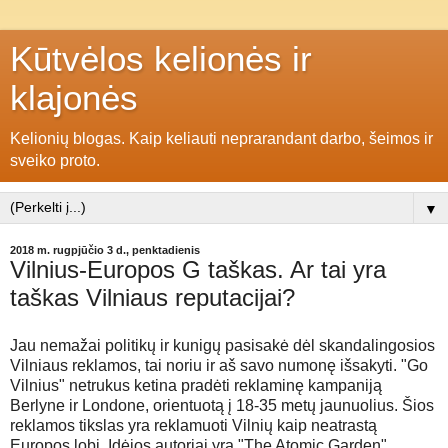
Kūtvėlos kelionės ir
klajonės
Kelionių blogas. Kaip keliauti neprarandant darbo, šeimos ir
sveiko proto.
▼
2018 m. rugpjūčio 3 d., penktadienis
Vilnius-Europos G taškas. Ar tai yra
taškas Vilniaus reputacijai?
Jau nemažai politikų ir kunigų pasisakė dėl skandalingosios
Vilniaus reklamos, tai noriu ir aš savo numonę išsakyti. "Go
Vilnius" netrukus ketina pradėti reklaminę kampaniją
Berlyne ir Londone, orientuotą į 18-35 metų jaunuolius. Šios
reklamos tikslas yra reklamuoti Vilnių kaip neatrastą
Europos lobį. Idėjos autoriai yra "The Atomic Garden"