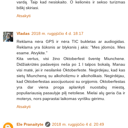
vardą. Taip kad nesiskaito. O kelionės ir sekso turizmas
biškį skiriasi.
Atsakyti
Vladas
2018 m. rugpjūčio 4 d. 18:17
Reklama nėra GPS ir nėra TIC bukletas ar audiogidas.
Reklama yra šūksnis ar blyksnis į akis: "Mes įdomūs. Mes
esame. Atvykite."
Kita vertus, visi žino Oktoberfest šventę Miunchene.
Didžiakrūtės padavėjos neša po 1 l talpos bokalą. Manau
visi matė, jei ir nesilankė Oktoberfeste. Negirdėjau, kad kas
sietų Miuncheną su alkoholizmu ir alkoholikais. Negirdėjau,
kad Oktoberfestas asocijuotuosi su orgijomis. Oktoberfestas
yra dar viena proga aplankyti nuostabų miestą,
populiariausią pasaulyje pilį netoliese. Mielai alų geria čia ir
moterys, nors paprastai laikomas vyrišku gėrimu.
Atsakyti
Ele Pranaityte
2018 m. rugpjūčio 4 d. 20:49