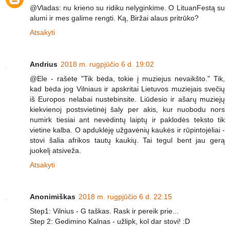
@Vladas: nu krieno su ridiku nelyginkime. O LituanFestą su
alumi ir mes galime rengti. Ką, Biržai alaus pritrūko?
Atsakyti
Andrius
2018 m. rugpjūčio 6 d. 19:02
@Ele - rašėte "Tik bėda, tokie į muziejus nevaikšto." Tik,
kad bėda jog Vilniaus ir apskritai Lietuvos muziejais svečių
iš Europos nelabai nustebinsite. Liūdesio ir ašarų muziejų
kiekvienoj postsvietinėj šaly per akis, kur nuobodu nors
numirk tiesiai ant nevėdintų laiptų ir paklodės teksto tik
vietine kalba. O apduklėję užgavėnių kaukės ir rūpintojėliai -
stovi šalia afrikos tautų kaukių. Tai tegul bent jau gerą
juokelį atsiveža.
Atsakyti
Anonimiškas
2018 m. rugpjūčio 6 d. 22:15
Step1: Vilnius - G taškas. Rask ir pereik prie...
Step 2: Gedimino Kalnas - užlipk, kol dar stovi! :D