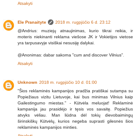
Atsakyti
Ele Pranaityte
2018 m. rugpjūčio 6 d. 23:12
@Andrius: muziejų atnaujinimas, kurio tikrai reikia, ir
moteris niekinanti reklama viešose JK ir Vokietijos vietose
yra tarpusavyje visiškai nesusiję dalykai.
@Anonimas: dabar sakoma "cum and discover Vilnius".
Atsakyti
Unknown
2018 m. rugpjūčio 10 d. 01:00
"Šios reklaminės kampanijos pradžia pratiškai sutampa su
Popiežiaus vizitu Lietuvoje, kai bus minimas Vilnius kaip
Gailestingumo miestas." - Kūtvėla meluojat! Reklaminė
kampanija jau prasidėjo ir tęsis vos savaitę. Popiežius
atvyks vėliau. Man liūdna dėl tokių dievobaimingų
širinskiškų Kūtvėlų, kurios negeba suprasti gilesnės šios
reklaminės kampanijos minties.
Atsakyti