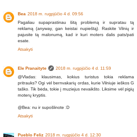
Bea
2018 m. rugpjūčio 4 d. 09:56
Pagaliau supaprastinau šitą problemą ir supratau tą
reklamą (anyway, gan keistai nupieštą). Raskite Vilnių ir
pajusite tą malonumą, kad ir kuri moters dalis pats/pati
esate.
Atsakyti
Ele Pranaityte
2018 m. rugpjūčio 4 d. 11:59
@Vladas: klausimas, kokius turistus tokia reklama
pritrauks? Ogi vėl bernvakarių ordas, kurie Vilniuje ieškos G
taško. Tik bėda, tokie į muziejus nevaikšto. Liksime vėl pigių
moterų kryptis.
@Bea: nu ir supošlinote :D
Atsakyti
Pueblo Feliz
2018 m. rugpjūčio 4 d. 12:30