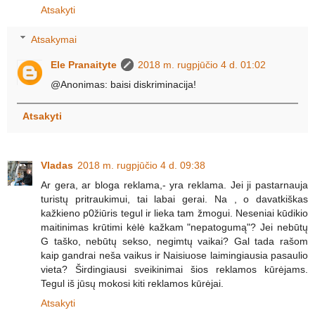
Atsakyti
Atsakymai
Ele Pranaityte
2018 m. rugpjūčio 4 d. 01:02
@Anonimas: baisi diskriminacija!
Atsakyti
Vladas
2018 m. rugpjūčio 4 d. 09:38
Ar gera, ar bloga reklama,- yra reklama. Jei ji pastarnauja
turistų pritraukimui, tai labai gerai. Na , o davatkiškas
kažkieno p0žiūris tegul ir lieka tam žmogui. Neseniai kūdikio
maitinimas krūtimi kėlė kažkam "nepatogumą"? Jei nebūtų
G taško, nebūtų sekso, negimtų vaikai? Gal tada rašom
kaip gandrai neša vaikus ir Naisiuose laimingiausia pasaulio
vieta? Širdingiausi sveikinimai šios reklamos kūrėjams.
Tegul iš jūsų mokosi kiti reklamos kūrėjai.
Atsakyti