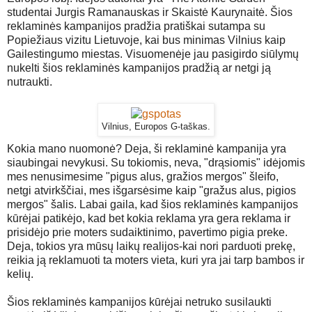
studentai Jurgis Ramanauskas ir Skaistė Kaurynaitė. Šios
reklaminės kampanijos pradžia pratiškai sutampa su
Popiežiaus vizitu Lietuvoje, kai bus minimas Vilnius kaip
Gailestingumo miestas. Visuomenėje jau pasigirdo siūlymų
nukelti šios reklaminės kampanijos pradžią ar netgi ją
nutraukti.
Vilnius, Europos G-taškas.
Kokia mano nuomonė? Deja, ši reklaminė kampanija yra
siaubingai nevykusi. Su tokiomis, neva, "drąsiomis" idėjomis
mes nenusimesime "pigus alus, gražios mergos" šleifo,
netgi atvirkščiai, mes išgarsėsime kaip "gražus alus, pigios
mergos" šalis. Labai gaila, kad šios reklaminės kampanijos
kūrėjai patikėjo, kad bet kokia reklama yra gera reklama ir
prisidėjo prie moters sudaiktinimo, pavertimo pigia preke.
Deja, tokios yra mūsų laikų realijos-kai nori parduoti prekę,
reikia ją reklamuoti ta moters vieta, kuri yra jai tarp bambos ir
kelių.
Šios reklaminės kampanijos kūrėjai netruko susilaukti