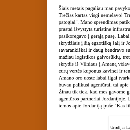
Šiais metais pagaliau man pavyko 
Trečias kartas visgi nemelavo! Tr
patogiai". Mano sprendimas patikė
prastai išvystyta turistine infrast
pasikoregavo į gerąją pusę. Labai 
skrydžiais į šią egzotišką šalį ir 
savarankiškai ir daug bendravo su 
mažiau logistikos galvosūkių, tret
skrydis iš Vilniaus į Amaną vėla
eurų vertės kuponus kavinei ir te
Amano oro uoste labai ilgai tvar
buvau palikusi agentūrai, tai apie
Žinau tik tiek, kad mes gavome g
agentūros partneriai Jordanijoje
temos apie Jordaniją įraše "Kas li
Ursulijus L