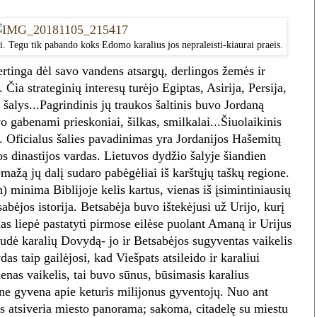
i. Tegu tik pabando koks Edomo karalius jos nepraleisti-kiaurai praeis.
rtinga dėl savo vandens atsargų, derlingos žemės ir
Čia strateginių interesų turėjo Egiptas, Asirija, Persija,
šalys...Pagrindinis jų traukos šaltinis buvo Jordaną
o gabenami prieskoniai, šilkas, smilkalai...Šiuolaikinis
. Oficialus šalies pavadinimas yra Jordanijos Hašemitų
s dinastijos vardas. Lietuvos dydžio šalyje šiandien
ažą jų dalį sudaro pabėgėliai iš karštųjų taškų regione.
inima Biblijoje kelis kartus, vienas iš įsimintiniausių
bėjos istorija. Betsabėja buvo ištekėjusi už Urijo, kurį
s liepė pastatyti pirmose eilėse puolant Amaną ir Urijus
audė karalių Dovydą- jo ir Betsabėjos sugyventas vaikelis
s taip gailėjosi, kad Viešpats atsileido ir karaliui
nas vaikelis, tai buvo sūnus, būsimasis karalius
e gyvena apie keturis milijonus gyventojų. Nuo ant
s atsiveria miesto panorama; sakoma, citadelę su miestu