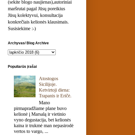
(sekite blogo naujienas),autoriniai
maršrutai pagal Jūsų poreikius
Jūsų kolektyvui, konsultacija
konkrečiais kelionės klausimais.
Susisiekime :-)
Archyvas/ Blog Archive
Populiarūs įrašai
Atostogos
Sicilijoje.
Ketvirtoji diena:
Trapanis ir Eričė.
Mano
pirmapradžiame plane buvo
kelionė į Marsalą ir vietinio
vyno degustacija, bet kelionės
kaina ir trukmė man nepasirodė
vertos to vargo, ...