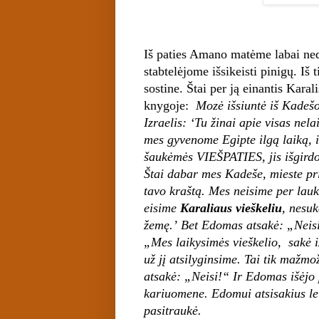
Iš paties Amano matėme labai neda
stabtelėjome išsikeisti pinigų. Iš 
sostine. Štai per ją einantis Kara
knygoje:
Mozė išsiuntė iš Kadešo
Izraelis: ‘Tu žinai apie visas nel
mes gyvenome Egipte ilgą laiką, i
šaukėmės VIEŠPATIES, jis išgirdo
Štai dabar mes Kadeše, mieste pr
tavo kraštą. Mes neisime per lau
eisime
Karaliaus vieškeliu
, nesuk
žemę.’
Bet Edomas atsakė: „Neisi 
„Mes laikysimės vieškelio, ­ sakė i
už jį atsilyginsime. Tai tik mažmož
atsakė: „Neisi!“ Ir Edomas išėjo p
kariuomene. Edomui atsisakius leis
pasitraukė.