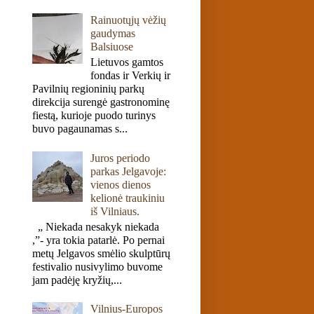
Rainuotųjų vėžių
gaudymas
Balsiuose
Lietuvos gamtos
fondas ir Verkių ir
Pavilnių regioninių parkų
direkcija surengė gastronominę
fiestą, kurioje puodo turinys
buvo pagaunamas s...
Juros periodo
parkas Jelgavoje:
vienos dienos
kelionė traukiniu
iš Vilniaus.
„ Niekada nesakyk niekada
,”- yra tokia patarlė. Po pernai
metų Jelgavos smėlio skulptūrų
festivalio nusivylimo buvome
jam padėję kryžių,...
Vilnius-Europos