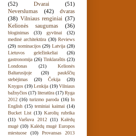
(52)
Dvarai
(51)
Neverslumas
(42)
dvaras
(38)
Vilniaus renginiai
(37)
Kelionės saugumas
(36)
bloginimas
(33)
gyvūnai
(32)
medinė architektūra
(30)
Reviews
(29)
nominacijos
(29)
Latvija
(28)
Lietuvos geležinkeliai
(26)
gastronomija
(26)
Tinklaraštis
(23)
Londonas
(21)
Kelionės
Baltarusijoje
(20)
paukščių
stebėjimas
(20)
Čekija
(20)
Knygos
(19)
Lenkija
(19)
Vilniaus
bažnyčios
(17)
literatūra
(17)
Ryga
2012
(16)
turizmo paroda
(16)
In
English
(15)
teminiai kaimai
(14)
Bucket List
(13)
Karolių rubrika
(11)
Varšuva 2012
(11)
Kalėdų
mugė
(10)
Kalėdų mugė Europos
miestuose
(10)
Provansas 2013