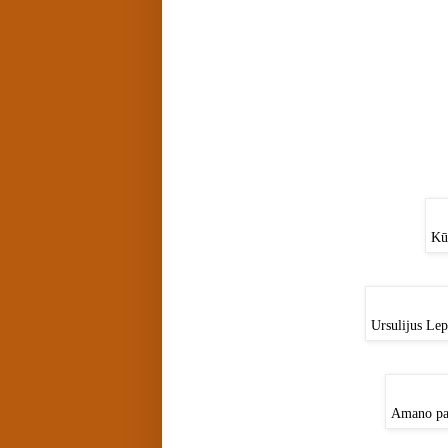
Kūt
Ursulijus Lep
Amano pan