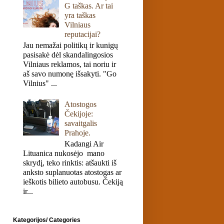
G taškas. Ar tai
yra taškas
Vilniaus
reputacijai?
Jau nemažai politikų ir kunigų
pasisakė dėl skandalingosios
Vilniaus reklamos, tai noriu ir
aš savo numonę išsakyti. "Go
Vilnius" ...
Atostogos
Čekijoje:
savaitgalis
Prahoje.
Kadangi Air
Lituanica nukosėjo mano
skrydį, teko rinktis: atšaukti iš
anksto suplanuotas atostogas ar
ieškotis bilieto autobusu. Čekiją
ir...
Kategorijos/ Categories