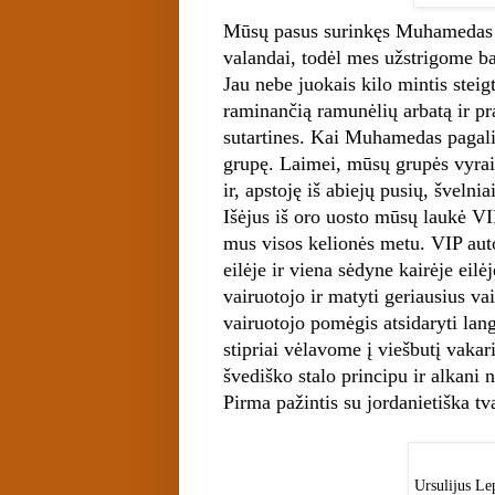
Mūsų pasus surinkęs Muhamedas 
valandai, todėl mes užstrigome ba
Jau nebe juokais kilo mintis steigt
raminančią ramunėlių arbatą ir pr
sutartines. Kai Muhamedas pagalia
grupę. Laimei, mūsų grupės vyrai
ir, apstoję iš abiejų pusių, šveln
Išėjus iš oro uosto mūsų laukė VI
mus visos kelionės metu. VIP aut
eilėje ir viena sėdyne kairėje eil
vairuotojo ir matyti geriausius v
vairuotojo pomėgis atsidaryti la
stipriai vėlavome į viešbutį vakar
švediško stalo principu ir alkani 
Pirma pažintis su jordanietiška t
Ursulijus Lep