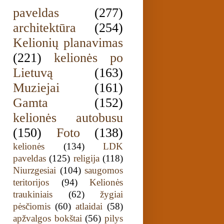
paveldas
(277)
architektūra
(254)
Kelionių planavimas
(221)
kelionės po
Lietuvą
(163)
Muziejai
(161)
Gamta
(152)
kelionės autobusu
(150)
Foto
(138)
kelionės
(134)
LDK
paveldas
(125)
religija
(118)
Niurzgesiai
(104)
saugomos
teritorijos
(94)
Kelionės
traukiniais
(62)
žygiai
pėsčiomis
(60)
atlaidai
(58)
apžvalgos bokštai
(56)
pilys