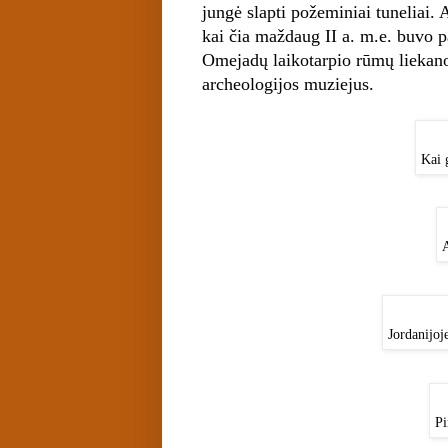
jungė slapti požeminiai tuneliai
kai čia maždaug II a. m.e. buvo pas
Omejadų laikotarpio rūmų liekanos
archeologijos muziejus.
Kai 
A
Jordanijoj
Pi