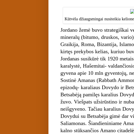
Kūtvėla džiaugsmingai nusiteikia kelione
Jordano žemė buvo strategiškai ve
mineralų (bitumo, druskos, vario). 
Graikija, Roma, Bizantija, Islamo 
kirtęs prekybos kelias, kuriuo buv
Jordanas susikūrė tik 1920 metais
karalystė, Hašemitai- valdančiosio
gyvena apie 10 mln gyventojų, nem
Sostinė Amanas (Rabbath Ammon) m
epizodų- karaliaus Dovydo ir Betsa
Betsabėją pamilęs karalius Dovyda
žuvo. Viešpats užsirūstino ir nub
neišgyveno. Tačiau karalius Dovyda
Dovydui su Betsabėja gimė dar vie
Saliamonas. Šiandieniniame Aman
kalno stūksančios Amano citadelė