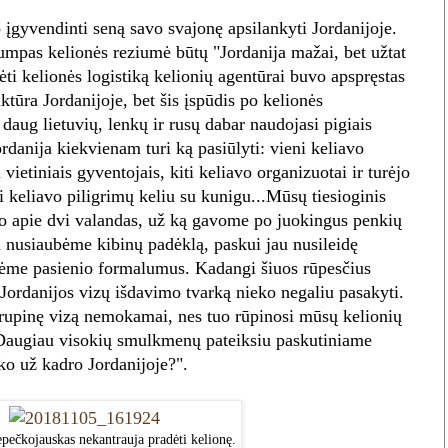
įgyvendinti seną savo svajonę apsilankyti Jordanijoje.
umpas kelionės reziumė būtų "Jordanija mažai, bet užtat
ti kelionės logistiką kelionių agentūrai buvo apspręstas
ruktūra Jordanijoje, bet šis įspūdis po kelionės
daug lietuvių, lenkų ir rusų dabar naudojasi pigiais
Jordanija kiekvienam turi ką pasiūlyti: vieni keliavo
vietiniais gyventojais, kiti keliavo organizuotai ir turėjo
i keliavo piligrimų keliu su kunigu...Mūsų tiesioginis
vo apie dvi valandas, už ką gavome po juokingus penkių
n nusiaubėme kibinų padėklą, paskui jau nusileidę
kėme pasienio formalumus. Kadangi šiuos rūpesčius
 Jordanijos vizų išdavimo tvarką nieko negaliu pasakyti.
rupinę vizą nemokamai, nes tuo rūpinosi mūsų kelionių
. Daugiau visokių smulkmenų pateiksiu paskutiniame
ko už kadro Jordanijoje?".
epečkojauskas nekantrauja pradėti kelionę.