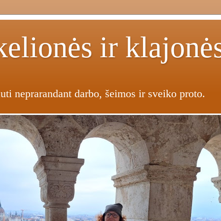
elionės ir klajonė
uti neprarandant darbo, šeimos ir sveiko proto.