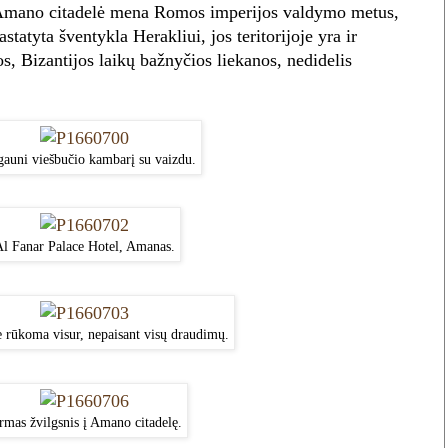
. Amano citadelė mena Romos imperijos valdymo metus,
tatyta šventykla Herakliui, jos teritorijoje yra ir
, Bizantijos laikų bažnyčios liekanos, nedidelis
gauni viešbučio kambarį su vaizdu.
l Fanar Palace Hotel, Amanas.
e rūkoma visur, nepaisant visų draudimų.
rmas žvilgsnis į Amano citadelę.