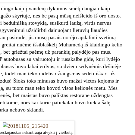
dingo kaip į
vandenį
dykumos smėlį daugiau kaip
gažo skyriuje, nes be pasų mūsų neišleido iš oro uosto.
i beduinišką stovyklą, susikurti laužą, virtis nervus
agyvenimui užsidirbti dainuojant lietuvių liaudies
u pasirodė, jis mūsų pasais norėjo apdalinti svetimą
 greitai nuėmė išsiblaškėlį Muhamedą iš klaidingo kelio
iai, bet griežtai paėmę už parankių palydėjo pas mus.
P autobusas su vairuotoju ir rusakalbe gide, kuri lydėjo
obusas buvo labai erdvus, su dviem sėdynėmis dešinėje
ėje, todėl man teko didelis džiaugsmas sėdėti iškart už
aizdus! Šioks toks minusas buvo mažai vietos kojoms ir
ngą, su tuom man teko kovoti visos kelionės metu. Mes
ienės, bet maistas buvo paliktas restorane uždengtas
nelikome, nors kai kurie patiekalai buvo kiek atšalę.
varka nebuvo sklandi.
ečkojauskas nekantrauja atvykti į viešbutį.