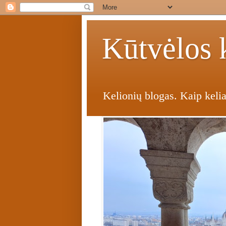
Kūtvėlos k
Kelionių blogas. Kaip kelia