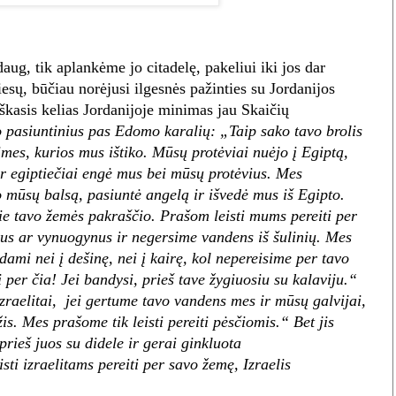
ug, tik aplankėme jo citadelę, pakeliui iki jos dar
tiesų, būčiau norėjusi ilgesnės pažinties su Jordanijos
liškasis kelias Jordanijoje minimas jau Skaičių
 pasiuntinius pas Edomo karalių: „Taip sako tavo brolis
aimes, kurios mus ištiko. Mūsų protėviai nuėjo į Egiptą,
r egiptiečiai engė mus bei mūsų protėvius. Mes
 mūsų balsą, pasiuntė angelą ir išvedė mus iš Egipto.
ie tavo žemės pakraščio. Prašom leisti mums pereiti per
kus ar vynuogynus ir negersime vandens iš šulinių. Mes
dami nei į dešinę, nei į kairę, kol nepereisime per tavo
per čia! Jei bandysi, prieš tave žygiuosiu su kalaviju.“
zraelitai, ­ jei gertume tavo vandens mes ir mūsų galvijai,
is. Mes prašome tik leisti pereiti pėsčiomis.“ Bet jis
rieš juos su didele ir gerai ginkluota
ti izraelitams pereiti per savo žemę, Izraelis